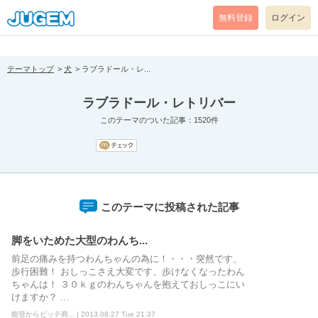
[pear_error: message="Success" code=0 mode=return level=notice
prefix="" info=""]
無料登録
ログイン
テーマトップ
犬
ラブラドール・レ...
ラブラドール・レトリバー
このテーマのついた記事：1520件
このテーマに投稿された記事
脚をいためた大型のわんち...
前足の痛みを持つわんちゃんの為に！・・・突然です、
歩行困難！ おしっこさえ大変です、歩けなくなったわん
ちゃんは！ ３０ｋｇのわんちゃんを抱えておしっこにい
けますか？ ...
能登からビッテ商... | 2013.08.27 Tue 21:37