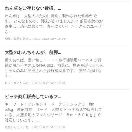
わん卓をご存じない皆様、...
わん卓は、大型犬のために特別に製作された食器台で
す。 どんなものか、興味がありませんか？ 前屈姿勢のお
食事は、消化に悪くて、食べにくい！ たくさんのユーザ
さ...
能登の商品を発信... | 2013.08.26 Mon 15:25
大型のわんちゃんが、前脚...
備えあれば、憂い無し！・・・歩行補助用ハーネス 歩行
補助用ハーネス(Lift-N-Aid)は、前足に、痛みを訴えるわん
ちゃんの為に開発された歩行補助具です。 突然に歩けな
く...
ビッテ商店からの... | 2013.08.26 Mon 15:13
ビッテ商店販売しているフ...
キーワード：フレキシリード クラッシック３ 8m
50kg 伸縮自在 リード 大型犬 ビッテ商店で販売して
いる、大型犬用のフレキシリード、８ｍ・５０ｋｇまで
対応しています。 ...
能登からビッテ商... | 2013.08.26 Mon 14:50