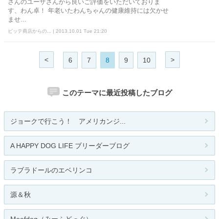
さんのユーザさんから良いご評価をいただいておりま
す、わん卓！ 年老いたわんちゃんの健康維持には欠かせ
ませ...
ビッテ商店からの... | 2013.10.01 Tue 21:20
<
>
6
7
8
9
10
このテーマに最近投稿したブログ
ジョークで行こう！ アメリカンジ...
A HAPPY DOG LIFE ブリーダーブログ
ラブラドールのエベリンコ
源＆秋