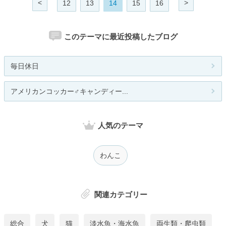
<
>
12
13
14
15
16
このテーマに最近投稿したブログ
毎日休日
アメリカンコッカー♂キャンディー...
人気のテーマ
わんこ
関連カテゴリー
総合
犬
猫
淡水魚・海水魚
両生類・爬虫類