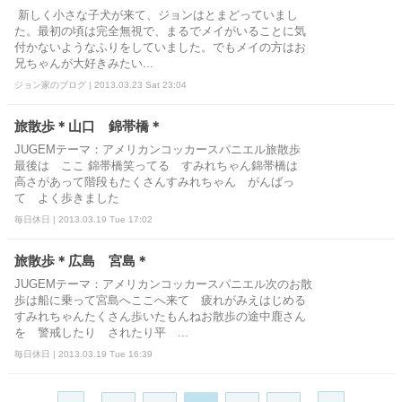
新しく小さな子犬が来て、ジョンはとまどっていまし
た。最初の頃は完全無視で、まるでメイがいることに気
付かないようなふりをしていました。でもメイの方はお
兄ちゃんが大好きみたい...
ジョン家のブログ | 2013.03.23 Sat 23:04
旅散歩＊山口 錦帯橋＊
JUGEMテーマ：アメリカンコッカースパニエル旅散歩
最後は ここ 錦帯橋笑ってる すみれちゃん錦帯橋は
高さがあって階段もたくさんすみれちゃん がんばっ
て よく歩きました
毎日休日 | 2013.03.19 Tue 17:02
旅散歩＊広島 宮島＊
JUGEMテーマ：アメリカンコッカースパニエル次のお散
歩は船に乗って宮島へここへ来て 疲れがみえはじめる
すみれちゃんたくさん歩いたもんねお散歩の途中鹿さん
を 警戒したり されたり平 ...
毎日休日 | 2013.03.19 Tue 16:39