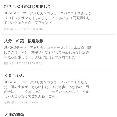
ひさしぶりのはじめまして
JUGEMテーマ：アメリカンコッカースパニエルひさしぶ
りのドッグランではじめましてのごあいさつ 写真撮影し
ていたらあららら フライング
毎日休日 | 2013.03.29 Fri 12:00
大分 杵築 坂道散歩
JUGEMテーマ：アメリカンコッカースパニエル坂道 階
段ここは 大分 杵築登っても登っても終わらない坂道
を散歩頑張って 歩き続けたけどつかれました・・・
毎日休日 | 2013.03.29 Fri 11:34
くましゃん
JUGEMテーマ：アメリカンコッカースパニエルまたま
た 謎の生物が あらわれた！！お散歩中のかわいい男
の子に 「 くましゃん 」 っていわれたよ「 くま
しゃんじゃなくてごめんね ごめ...
毎日休日 | 2013.03.29 Fri 11:17
犬達の関係