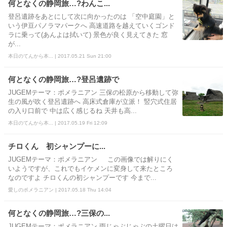
何となくの静岡旅…?わんこ...
登呂遺跡をあとにして次に向かったのは 「空中庭園」と
いう伊豆パノラマパークへ 高速道路を越えていくゴンド
ラに乗って(あんよは拭いて) 景色が良く見えてきた 窓
が...
本日のてんから本... | 2017.05.21 Sun 21:00
何となくの静岡旅…?登呂遺跡で
JUGEMテーマ：ポメラニアン 三保の松原から移動して弥
生の風が吹く登呂遺跡へ 高床式倉庫が立派！ 竪穴式住居
の入り口前で 中は広く感じるね 天井も高...
本日のてんから本... | 2017.05.19 Fri 12:09
チロくん 初シャンプーに...
JUGEMテーマ：ポメラニアン この画像では解りにく
いようですが、これでもイケメンに変身して来たところ
なのですよ チロくんの初シャンプーです 今まで...
愛しのポメラニアン | 2017.05.18 Thu 14:04
何となくの静岡旅…?三保の...
JUGEMテーマ：ポメラニアン 雨じゃぶじゃぶの土曜日は