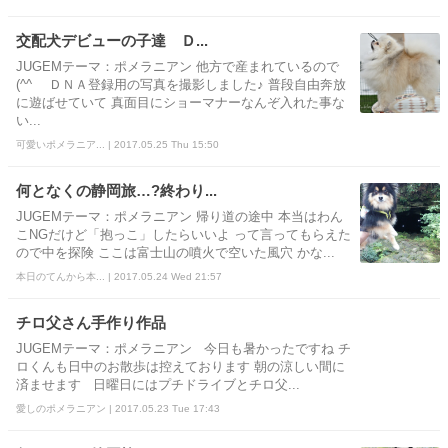
交配犬デビューの子達 Ｄ...
JUGEMテーマ：ポメラニアン 他方で産まれているので
(^^ゞ ＤＮＡ登録用の写真を撮影しました♪ 普段自由奔放
に遊ばせていて 真面目にショーマナーなんぞ入れた事な
い...
可愛いポメラニア... | 2017.05.25 Thu 15:50
何となくの静岡旅…?終わり...
JUGEMテーマ：ポメラニアン 帰り道の途中 本当はわん
こNGだけど「抱っこ」したらいいよ って言ってもらえた
ので中を探険 ここは富士山の噴火で空いた風穴 かな...
本日のてんから本... | 2017.05.24 Wed 21:57
チロ父さん手作り作品
JUGEMテーマ：ポメラニアン 今日も暑かったですね チ
ロくんも日中のお散歩は控えております 朝の涼しい間に
済ませます 日曜日にはプチドライブとチロ父...
愛しのポメラニアン | 2017.05.23 Tue 17:43