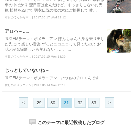
車の中ばかり 翌日雨は止んだけど、すっきりしないお天
気 松林をぬけて 羽衣伝説の松の木にご挨拶して 昨...
本日のてんから本... | 2017.05.17 Wed 13:12
アロハ～…。
JUGEMテーマ：ポメラニアン ぽんちゃんの身を乗り出し
た先には 楽しい音楽 ずっとニコニコして見てたのよ お
花と記念撮影したら笑わないし…。 ...
本日のてんから本... | 2017.05.15 Mon 13:30
じっとしていないね～
JUGEMテーマ：ポメラニアン いつものチロくんです
愛しのポメラニアン | 2017.05.14 Sun 12:18
<
>
29
30
31
32
33
このテーマに最近投稿したブログ