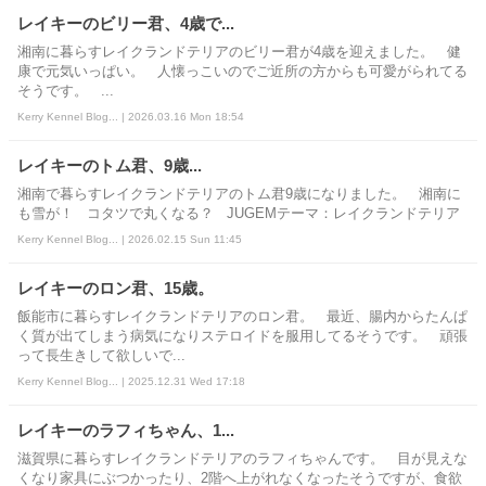
レイキーのビリー君、4歳で...
湘南に暮らすレイクランドテリアのビリー君が4歳を迎えました。 健
康で元気いっぱい。 人懐っこいのでご近所の方からも可愛がられてる
そうです。 ...
Kerry Kennel Blog... | 2026.03.16 Mon 18:54
レイキーのトム君、9歳 ...
湘南で暮らすレイクランドテリアのトム君9歳になりました。 湘南に
も雪が！ コタツで丸くなる？ JUGEMテーマ：レイクランドテリア
Kerry Kennel Blog... | 2026.02.15 Sun 11:45
レイキーのロン君、15歳。
飯能市に暮らすレイクランドテリアのロン君。 最近、腸内からたんぱ
く質が出てしまう病気になりステロイドを服用してるそうです。 頑張
って長生きして欲しいで...
Kerry Kennel Blog... | 2025.12.31 Wed 17:18
レイキーのラフィちゃん、1...
滋賀県に暮らすレイクランドテリアのラフィちゃんです。 目が見えな
くなり家具にぶつかったり、2階へ上がれなくなったそうですが、食欲