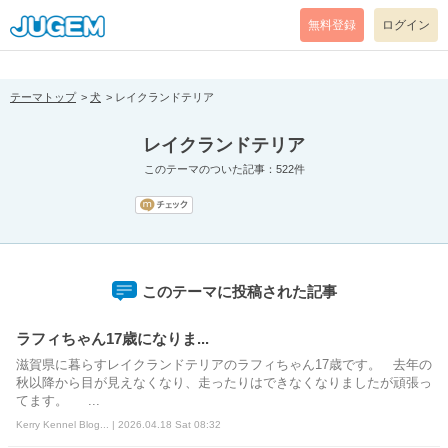
[pear_error: message="Success" code=0 mode=return level=notice
prefix="" info=""]
無料登録
ログイン
テーマトップ
犬
レイクランドテリア
レイクランドテリア
このテーマのついた記事：522件
このテーマに投稿された記事
ラフィちゃん17歳になりま...
滋賀県に暮らすレイクランドテリアのラフィちゃん17歳です。 去年の
秋以降から目が見えなくなり、走ったりはできなくなりましたが頑張っ
てます。 ...
Kerry Kennel Blog... | 2026.04.18 Sat 08:32