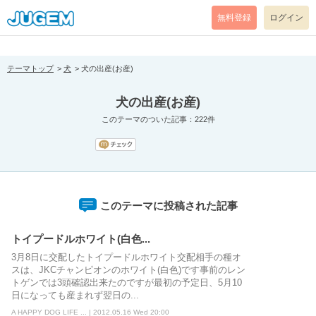
[pear_error: message="Success" code=0 mode=return level=notice
prefix="" info=""]
無料登録
ログイン
テーマトップ
犬
犬の出産(お産)
犬の出産(お産)
このテーマのついた記事：222件
このテーマに投稿された記事
トイプードルホワイト(白色...
3月8日に交配したトイプードルホワイト交配相手の種オ
スは、JKCチャンピオンのホワイト(白色)です事前のレン
トゲンでは3頭確認出来たのですが最初の予定日、5月10
日になっても産まれず翌日の...
A HAPPY DOG LIFE ... | 2012.05.16 Wed 20:00