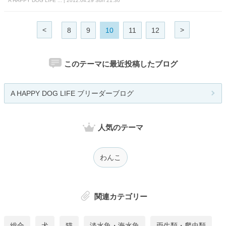
A HAPPY DOG LIFE ... | 2012.04.29 Sun 21:30
<
>
8
9
10
11
12
このテーマに最近投稿したブログ
A HAPPY DOG LIFE ブリーダーブログ
人気のテーマ
わんこ
関連カテゴリー
総合
犬
猫
淡水魚・海水魚
両生類・爬虫類