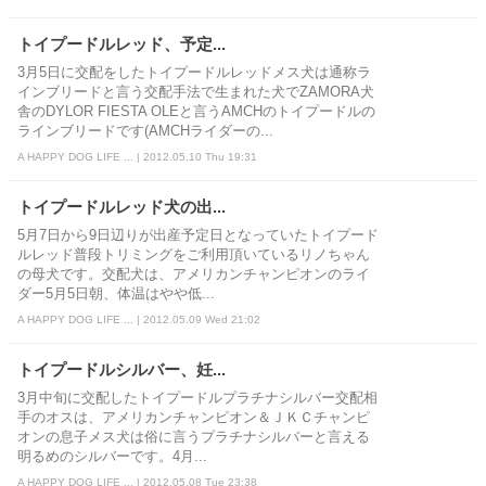
トイプードルレッド、予定...
3月5日に交配をしたトイプードルレッドメス犬は通称ラ
インブリードと言う交配手法で生まれた犬でZAMORA犬
舎のDYLOR FIESTA OLEと言うAMCHのトイプードルの
ラインブリードです(AMCHライダーの...
A HAPPY DOG LIFE ... | 2012.05.10 Thu 19:31
トイプードルレッド犬の出...
5月7日から9日辺りが出産予定日となっていたトイプード
ルレッド普段トリミングをご利用頂いているリノちゃん
の母犬です。交配犬は、アメリカンチャンピオンのライ
ダー5月5日朝、体温はやや低...
A HAPPY DOG LIFE ... | 2012.05.09 Wed 21:02
トイプードルシルバー、妊...
3月中旬に交配したトイプードルプラチナシルバー交配相
手のオスは、アメリカンチャンピオン＆ＪＫＣチャンピ
オンの息子メス犬は俗に言うプラチナシルバーと言える
明るめのシルバーです。4月...
A HAPPY DOG LIFE ... | 2012.05.08 Tue 23:38