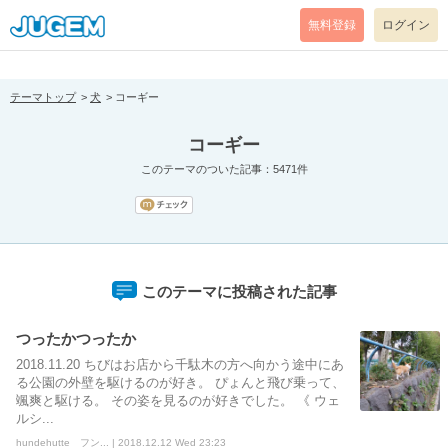
[pear_error: message="Success" code=0 mode=return level=notice
prefix="" info=""]
無料登録
ログイン
テーマトップ
犬
コーギー
コーギー
このテーマのついた記事：5471件
このテーマに投稿された記事
つったかつったか
2018.11.20 ちびはお店から千駄木の方へ向かう途中にあ
る公園の外壁を駆けるのが好き。 ぴょんと飛び乗って、
颯爽と駆ける。 その姿を見るのが好きでした。 《 ウェ
ルシ...
hundehutte フン... | 2018.12.12 Wed 23:23