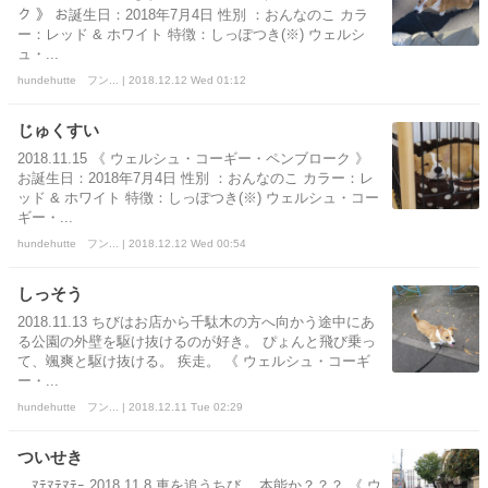
ク 》 お誕生日：2018年7月4日 性別 ：おんなのこ カラ
ー：レッド & ホワイト 特徴：しっぽつき(※) ウェルシ
ュ・...
hundehutte フン... | 2018.12.12 Wed 01:12
じゅくすい
2018.11.15 《 ウェルシュ・コーギー・ペンブローク 》
お誕生日：2018年7月4日 性別 ：おんなのこ カラー：レ
ッド & ホワイト 特徴：しっぽつき(※) ウェルシュ・コー
ギー・...
hundehutte フン... | 2018.12.12 Wed 00:54
しっそう
2018.11.13 ちびはお店から千駄木の方へ向かう途中にあ
る公園の外壁を駆け抜けるのが好き。 ぴょんと飛び乗っ
て、颯爽と駆け抜ける。 疾走。 《 ウェルシュ・コーギ
ー・...
hundehutte フン... | 2018.12.11 Tue 02:29
ついせき
ﾏﾃﾏﾃﾏﾃｰ 2018.11.8 車を追うちび。 本能か？？？ 《 ウ