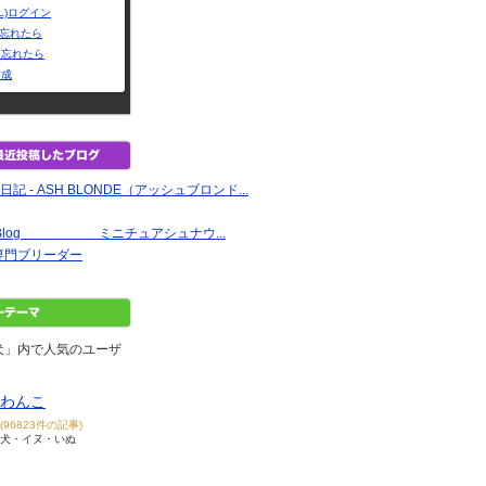
L)ログイン
Dを忘れたら
を忘れたら
作成
記 - ASH BLONDE（アッシュブロンド...
nnel Blog ミニチュアシュナウ...
専門ブリーダー
犬」内で人気のユーザ
わんこ
(96823件の記事)
犬・イヌ・いぬ