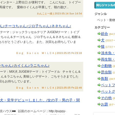
インター・上野出口 が便利です。 こんにちは。 トイプー
場です。 愛称ロイくんが卒業して、朝の遊び...
わんこと一緒 | 2023.05.14 Sun 14:54
ジャンル
ペット・動
ん♪チーコちゃん♪ジロ子ちゃん♪ネネちゃん♪
カテゴリー
EMテーマ：ジャックラッセルテリア JUGEMテーマ：トイプ
総合
(84
ラちゃん＆チーコちゃん ジロ子ちゃん＆ネネちゃん 柏餅＆
犬
(333テ
ありがとうございました。 また、次回もお待ちしていま
猫
(173テ
淡水魚
Ｄｏｇ Ｓａｌｏｎ ＭＩＬＣＡ | 2023.05.05 Fri 23:18
両生類
ンちゃん♪カイくん♪ラニちゃん♪
小動物
(
テーマ：MIX犬 JUGEMテーマ：トイプードル チャキくん＆
昆虫類
(
くん＆ラニちゃん 美味しいデザート、ごちそうさまでした
鳥類
(39
次回もお待ちしています。
ペット
Ｄｏｇ Ｓａｌｏｎ ＭＩＬＣＡ | 2023.05.05 Fri 22:46
ペット
その他
(
子犬・見学デビューしました。/女の子・男の子・関
お題
(8テ
ス■■ 以前のホームページ：http://puppy-