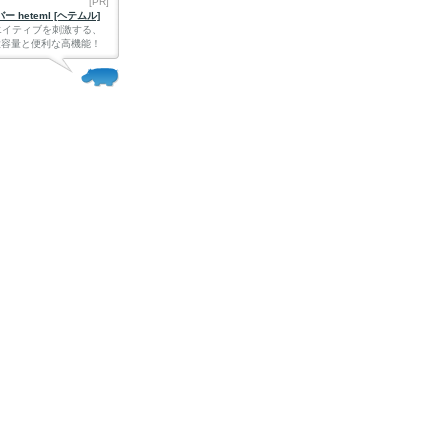
[PR]
 heteml [ヘテムル]
エイティブを刺激する、
Bの大容量と便利な高機能！