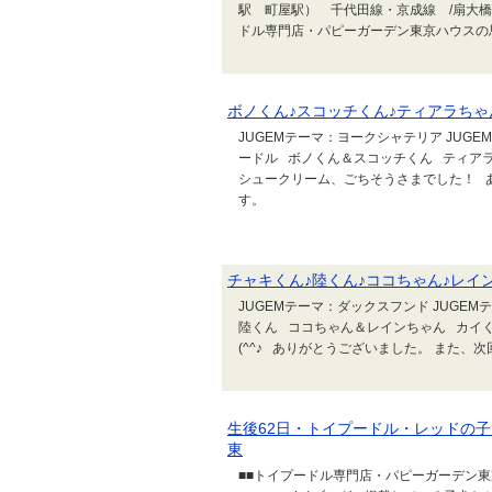
駅 町屋駅） 千代田線・京成線 /扇大橋
ドル専門店・パピーガーデン東京ハウスの馬
ボノくん♪スコッチくん♪ティアラちゃ
JUGEMテーマ：ヨークシャテリア JUG
ードル ボノくん＆スコッチくん ティア
シュークリーム、ごちそうさまでした！ 
す。
チャキくん♪陸くん♪ココちゃん♪レイ
JUGEMテーマ：ダックスフンド JUGEM
陸くん ココちゃん＆レインちゃん カイ
(^^♪ ありがとうございました。 また、
生後62日・トイプードル・レッドの
東
■■トイプードル専門店・パピーガーデン東京ハウ