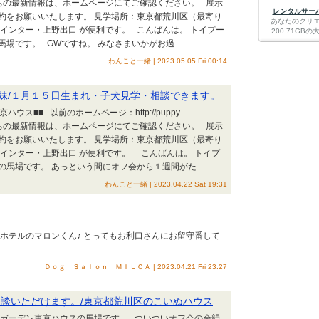
る子犬たちの最新情報は、ホームページにてご確認ください。 展示
レンタルサーバー
約をお願いいたします。 見学場所：東京都荒川区（最寄り
あなたのクリ
インター・上野出口 が便利です。 こんばんは。 トイプー
200.71G
場です。 GWですね。 みなさまいかがお過...
わんこと一緒 | 2023.05.05 Fri 00:14
妹/１月１５日生まれ・子犬見学・相談できます。
ス■■ 以前のホームページ：http://puppy-
る子犬たちの最新情報は、ホームページにてご確認ください。 展示
約をお願いいたします。 見学場所：東京都荒川区（最寄り
インター・上野出口 が便利です。 こんばんは。 トイプ
馬場です。 あっという間にオフ会から１週間がた...
わんこと一緒 | 2023.04.22 Sat 19:31
のホテルのマロンくん♪ とってもお利口さんにお留守番して
Ｄｏｇ Ｓａｌｏｎ ＭＩＬＣＡ | 2023.04.21 Fri 23:27
相談いただけます。/東京都荒川区のこいぬハウス
ーガーデン東京ハウスの馬場です。 ついついオフ会の余韻