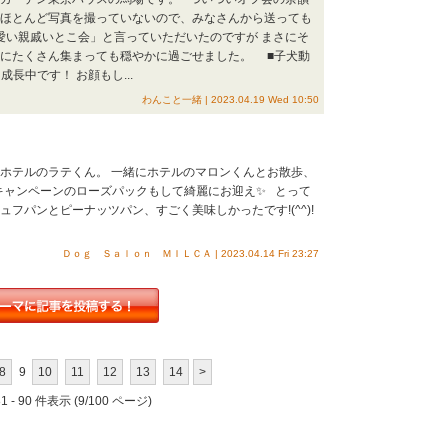
はほとんど写真を撮っていないので、みなさんから送っても
愛い親戚いとこ会」と言っていただいたのですが まさにそ
なにたくさん集まっても穏やかに過ごせました。 ■子犬動
長中です！ お顔もし...
わんこと一緒 | 2023.04.19 Wed 10:50
のホテルのラテくん。 一緒にホテルのマロンくんとお散歩、
) キャンペーンのローズパックもして綺麗にお迎え✨ とって
フパンとピーナッツパン、すごく美味しかったです!(^^)!
Ｄｏｇ Ｓａｌｏｎ ＭＩＬＣＡ | 2023.04.14 Fri 23:27
8
9
10
11
12
13
14
>
 - 90 件表示 (9/100 ページ)