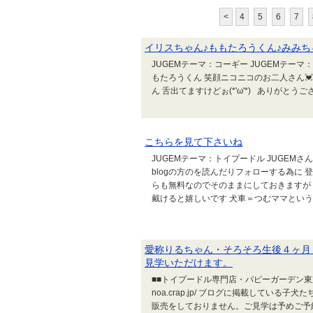
<
4
5
6
7
イリスちゃん♪ももたろうくん♪みみち
JUGEMテーマ：コーギー JUGEMテーマ
もたろうくん 笑顔ニコニコのお二人さん
ん 舌出てますけどぉ(*'ω'*) ありがと
こちらを見て下さいね
JUGEMテーマ：トイプードル JUGEMさ
blogの方のを読んだりフォローする為に 
らも無料なのでそのままにしておきますが
戴けると嬉しいです 犬車＝つむママという事で 宜しく
愛称りるちゃん・そろそろ生後４ヶ月
見学いただけます。
■■トイプードル専門店・パピーガーデン東京ハウ
noa.crap.jp/ ブログに掲載してい
販売をしておりません。ご見学は予めご予