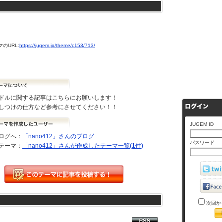
のURL:
https://jugem.jp/theme/c153/713/
ドルに関する記事はこちらにお願いします！
しつけの仕方など参考にさせてください！！
JUGEM ID
ログへ：
「nano412」さんのブログ
パスワード
テーマ：
「nano412」さんが作成したテーマ一覧(1件)
次回か