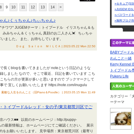
»セキュア(SS
8
9
10
11
12
13
14
>
»JUGEM I
»パスワード
ゃん♪くぅちゃん♪ちぃちゃん♪
»無料ブログ
：*チワワ* JUGEMテーマ：トイプードル イリスちゃん＆も
 みみちゃん＆くぅちゃん 真顔のお二人さん💓 ちぃちゃ
うございました。 また、お待ちしています。
Ｄｏｇ Ｓａｌｏｎ ＭＩＬＣＡ | 2023.05.22 Mon 22:50
BABYプードル日
わんこと一緒
Kerry Ke
んで長くblogを書いてきましたが noteという日記のような
トイプードル
登録しました なので、そこで最近、日記を書いています こち
Pukeru Life
 こちらの方が更新が多いと思いますので ブックマークして
お願いいたします https://note.com/inugulu
素敵な人生をわんこと（旧Piano＆Poodle） | 2023.05.15 Mon 11:49
カテゴリー「
ーテーマ
・トイプードルレッド・女の子/東京都荒川区でご
ス■■ 以前のホームページ：http://puppy-
る子犬たちの最新情報は、ホームページにてご確認ください。 展示
約をお願いいたします。 見学場所：東京都荒川区（最寄り