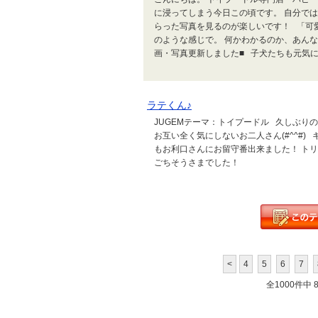
に浸ってしまう今日この頃です。 自分で
らった写真を見るのが楽しいです！ 「可
のような感じで。 何かわかるのか、あん
画・写真更新しました■ 子犬たちも元気に成
ラテくん♪
JUGEMテーマ：トイプードル 久しぶり
お互い全く気にしないお二人さん(#^^#
もお利口さんにお留守番出来ました！ トリュ
ごちそうさまでした！
<
4
5
6
7
全1000件中 81