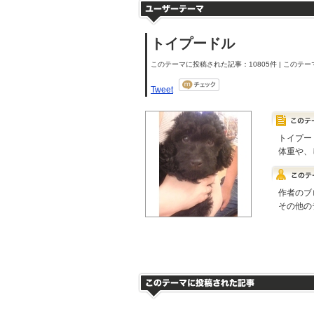
トイプードル
このテーマに投稿された記事：10805件 | このテーマ
Tweet
トイプー
体重や、
作者のブ
その他の