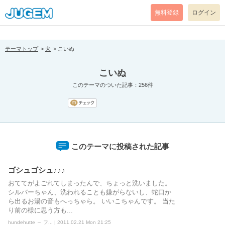
[pear_error: message="Success" code=0 mode=return level=notice
prefix="" info=""]
無料登録
ログイン
テーマトップ
犬
こいぬ
こいぬ
このテーマのついた記事：256件
このテーマに投稿された記事
ゴシュゴシュ♪♪♪
おててがよごれてしまったんで、ちょっと洗いました。
シルバーちゃん、洗われることも嫌がらないし、蛇口か
ら出るお湯の音もへっちゃら。 いいこちゃんです。 当た
り前の様に思う方も...
hundehutte ～ フ... | 2011.02.21 Mon 21:25