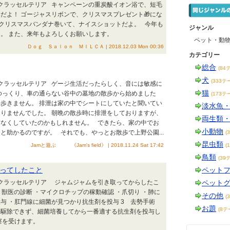
ックラッセルテリア キャンペーンの重炭酸イオン浴で、短毛
だよ！ ゴージャスリボンで、クリスマスプレゼント🎁にな
-☆ クリスマスバンダナ巻いて、ナイスショットだよ。 今年も
ジャンル
。 また、来年もよろしくお願いします。
ペット・動
Ｄｏｇ Ｓａｌｏｎ ＭＩＬＣＡ | 2018.12.03 Mon 00:36
カテゴリー
総合
(84
犬
(333テ
ックラッセルテリア ゲージ生活だったらしく、音には敏感に
猫
ゆっくり、車の通らない谷中の墓地の散歩から始めました
(173テ
歩きません。 排泄は家の中でシートにしていたと聞いてい
淡水魚
りませんでした。 朝晩の散歩時に排泄をしておりますが、
両生類
方なくしていたのかもしれません。 できたら、家の中でお
小動物
と助かるのですが。 それでも、やっとお散歩で上野公園...
(
昆虫類
Jamと遊ぶ 《Jam's field》 | 2018.11.24 Sat 17:42
(
鳥類
(39
ってしたこと
ペット
ックラッセルテリア ジャムジャムを引き取ってからしたこ
ペット
 獣医の診断 ・マイクロチップの稼動確認 ・爪切り ・肺に
その他
(
与 ・肛門線に細菌が見つかり抗生剤を投与 3 去勢手術
お題
(8テ
か駆除できず、細菌培養してから一番適する抗生剤を投与し
察を受けます。