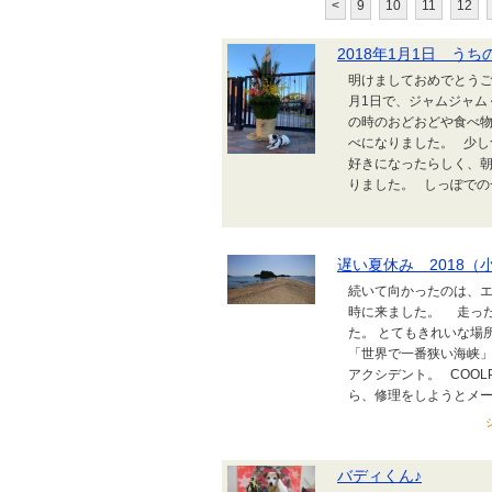
<
9
10
11
12
2018年1月1日 う
明けましておめでとうご
月1日で、ジャムジャム
の時のおどおどや食べ
べになりました。 少し
好きになったらしく、
りました。 しっぽでの
遅い夏休み 2018（
続いて向かったのは、
時に来ました。 走った
た。 とてもきれいな場
「世界で一番狭い海峡」
アクシデント。 COOL
ら、修理をしようとメーカ
バディくん♪