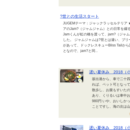
?世との生活スタート
JUGEMテーマ：ジャックラッセルテリア ★Sorry
アのJam?（ジャムジャム）との日常を綴
Jamくんが虹の橋を渡って、jam?（ジ
した。 ジャムジャムは?世とは違い、ブ
があって、ドックレスキューBliss Ta
となので、jam?と同...
遅い夏休み 2018（
坂出港から、車で二十
れば、ペット可となって
散歩し、お腹もすいたので
あり、くりるいは車中
980円 いや、おいし
ことですし、海の次は山で
遅い夏休み 2018（