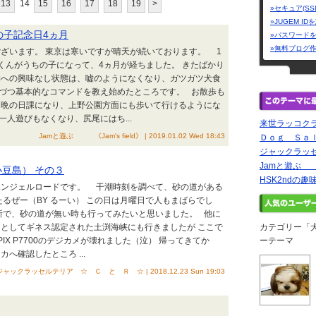
13
14
15
16
17
18
19
>
»セキュア(SS
»JUGEM I
ちの子記念日4ヵ月
»パスワード
»無料ブログ
ざいます。 東京は寒いですが晴天が続いております。 1
くんがうちの子になって、4ヵ月が経ちました。 きたばかり
物への興味なし状態は、嘘のようになくなり、ガツガツ犬食
づつ基本的なコマンドを教え始めたところです。 お散歩も
朝晩の日課になり、上野公園方面にも歩いて行けるようにな
一人遊びもなくなり、尻尾にはち...
来世ラッコク
Jamと遊ぶ 《Jam's field》 | 2019.01.02 Wed 18:43
Ｄｏｇ Ｓａ
ジャックラッ
Jamと遊ぶ 《J
小豆島） その３
HSK2ndの趣
エンジェルロードです。 干潮時刻を調べて、砂の道がある
るぜー（BY るーい） この日は月曜日で人もまばらでし
所で、砂の道が無い時も行ってみたいと思いました。 他に
としてギネス認定された土渕海峡にも行きましたが ここで
カテゴリー「
PIX P7700のデジカメが壊れました（泣） 帰ってきてか
ーテーマ
へ確認したところ ...
ジャックラッセルテリア ☆ Ｃ と Ｒ ☆ | 2018.12.23 Sun 19:03