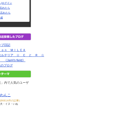
L)ログイン
Dを忘れたら
を忘れたら
作成
ラブ日記
ｌｏｎ ＭＩＬＣＡ
セルテリア ☆ Ｃ と Ｒ ☆
am\'s field》
味のブログ
犬」内で人気のユーザ
わんこ
(96814件の記事)
犬・イヌ・いぬ