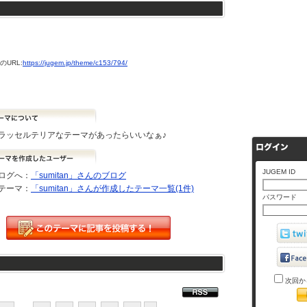
URL:
https://jugem.jp/theme/c153/794/
ラッセルテリアなテーマがあったらいいなぁ♪
JUGEM ID
ログへ：
「sumitan」さんのブログ
テーマ：
「sumitan」さんが作成したテーマ一覧(1件)
パスワード
次回か