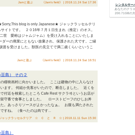
Jamと遊ぶ 《Jam's field》 | 2018.11.24 Sat 17:36
レンタルサーバー
あなたのクリ
200.71G
,This blog is only Japanese★ ジャックラッセルテリ
るサイトです。 ２０16年７月１日生まれ（推定）のオス。
ャム二世 愛称はジャムジャム）を受け入れることにいたしま
リーダーの廃業にともない放棄され、保護された犬です。ご縁
ilから譲渡を受けました。獣医の見立てで満二歳くらいというこ
Jamと遊ぶ 《Jam\'s field》 | 2018.11.24 Sat 16:51
小豆島） その２
四の瞳映画村に向かいました。 ここは建物の中に入らなけ
います。 何組か先客がいたので、断念しました。 近くを
付近を検索したところ Cafe Rest サクラヰというお店が
お留守番で食事としました。 ローストビーフのひしお丼
かった。あっさりソースがよかったなぁ。 お腹も満たされた
すね。 （食べたのは肉です...
ジャックラッセルテリア ☆ Ｃ と Ｒ ☆ | 2018.11.11 Sun 15:30
小豆島）