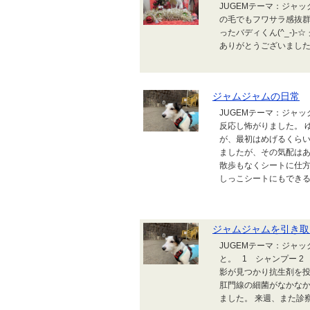
JUGEMテーマ：ジャ
の毛でもフワサラ感抜群
ったバディくん(^_-)
ありがとうございました
ジャムジャムの日常
JUGEMテーマ：ジャ
反応し怖がりました。 
が、最初はめげるくらい
ましたが、その気配はあ
散歩もなくシートに仕
しっこシートにもできる
ジャムジャムを引き取
JUGEMテーマ：ジャ
と。 1 シャンプー 2
影が見つかり抗生剤を投
肛門線の細菌がなかな
ました。 来週、また診