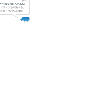
[PR]
 heteml [ヘテムル]
エイティブを刺激する、
Bの大容量と便利な高機能！