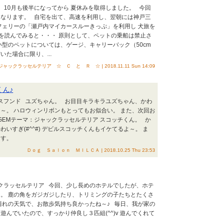
、10月も後半になってから 夏休みを取得しました。 今回
となります。 自宅を出て、高速を利用し、翌朝には神戸三
ェリーの「瀬戸内マイカースルーきっぷ」を利用し 犬旅を
を読んでみると・・・ 原則として、ペットの乗船は禁止さ
小型のペットについては、ゲージ、キャリーバック（50cm
た場合に限り、...
ジャックラッセルテリア ☆ Ｃ と Ｒ ☆ | 2018.11.11 Sun 14:09
くん♪
クスフンド ユズちゃん。 お目目キラキラユズちゃん、かわ
～。 ハロウィンリボンもとってもお似合い。 また、次回お
GEMテーマ：ジャックラッセルテリア スコッチくん。 か
いすぎ(#^^#) デビルスコッチくんもイケてるよ～。 ま
ます。
Ｄｏｇ Ｓａｌｏｎ ＭＩＬＣＡ | 2018.10.25 Thu 23:53
ックラッセルテリア 今回、少し長めのホテルでしたが、ホテ
。 鹿の角をガジガジしたり、トリミングの子たちとたくさ
晴れの天気で、お散歩気持ち良かったね～♪ 毎日、我が家の
遊んでいたので、すっかり仲良し３匹組(^^)v 遊んでくれて