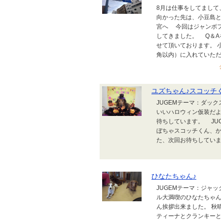
8月は仕事をしてまして
向かった先は、小豆島
宮へ 今回はジャンボフ
してきました。 Q＆A
せて頂いております。 
角以内）に入れていただい
ユズちゃん♪スコッチ
JUGEMテーマ：ダッ
いいハロウィン仮装だよ
待ちしています。 JU
ぼちゃスコッチくん、かわ
た、次回お待ちしてい
ひなたちゃん♪
JUGEMテーマ：ジャ
ル大満喫のひなたちゃん
ん挨拶出来ました。 秋
ティーナとクランキーと