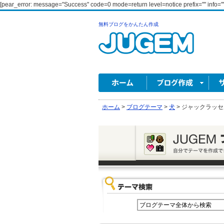
[pear_error: message="Success" code=0 mode=return level=notice prefix="" info=""
無料ブログをかんたん作成
ホーム
>
ブログテーマ
>
犬
>
ジャックラッセ