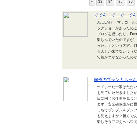
<
33
34
35
36
ででん・で・で・でん
JUGEMテーマ：ゴール
ッグショーがあったの
ブログを覗いたり、Fac
楽しんでいたのですが
った。」という内容。
る人しか来てないよう
て気がつかなかったのか
同僚のブランカちゃん
ーてぃーだ一家はただい
を見ていただきました
日に同じお仕事を見つ
まず、安全確保誰かに
っちでブンブン＆ブン
も見えますか？後方で
楽しそう♡♡えへへ♡同じ