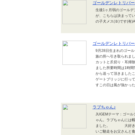
ゴールデンレトリバー
生後1ヶ月弱のゴールデ
が、こちらは決まってい
の子犬メス(Ｂ)です(有)A
ゴールデンレトリバー
9月28日生まれのゴー
族の所へ引き取られま
カットと爪切り・耳掃
ました所要時間は1時間
から送って頂きました
ゲートブリッジに行っ
すこの日は風が強かった
ラブちゃん♪
JUGEMテーマ：ゴー
ゃん。ラブちゃんには
ました。 大好きなお
いご馳走をお父さんと