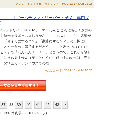
Ｄｏｇ Ｓａｌｏｎ ＭＩＬＣＡ | 2012.12.17 Mon 01:23
。 【ゴールデンレトリーバー・子犬・専門ブ
】
デンレトリバーJUGEMテーマ：わんこ こんにちは！夕方の
のお散歩をサボっちゃおうかな。。。ふふふ。。と、悪魔が
で、「オイモにする？？」「散歩にする？？」の二択にし
ら、オイモ食べて満足するだろう。。。と思ったのですが、
する？」で「わんわん！！！！」と言うので、これから散歩
様には逆らえません（笑）というか、飼い主の使命は、守ら
日の埼玉ガーデンハウスでの様...
わんこと一緒 | 2012.12.14 Fri 16:25
37
38
39
40
41
42
43
>
 - 380 件表示 (38/100 ページ)