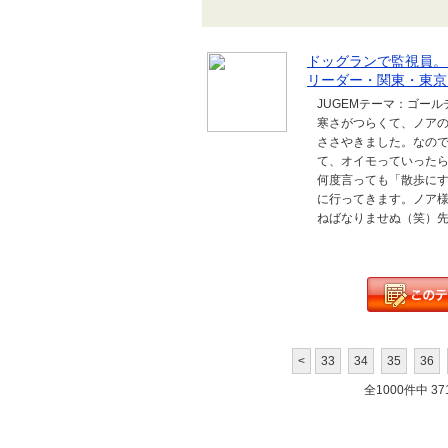
ドッグランで監視員
リーダー・関東・東京
JUGEMテーマ：ゴール
寒さがつらくて、ノア
ささやきました。なの
て、オイモっていった
何度言っても「散歩に
に行ってきます。ノア
ねばなりませぬ（笑）先
<
33
34
35
36
全1000件中 371