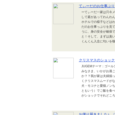
てぃーだのお仕事ぶり
ーてぃーだ一家は只今
して庭があってわんわんパ
ホテルでの様子などは
だのお仕事っぷりを見
うに、身の安全が確保
と！そして、まずは臭
くんくん入念に匂いを嗅
クリスマスのショック
JUGEMテーマ：ゴール
みなさま、いかがお過
か？？我が家は夫婦揃
くクリスマスムードがなく
犬・モコナと愛猫ノン
ともいう）でご飯を食
がショックでそれどころ
お便り届きました♪ 