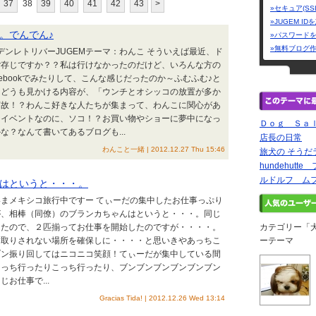
37
38
39
40
41
42
43
>
»セキュア(SS
»JUGEM I
。でんでん♪
»パスワード
»無料ブログ
デンレトリバーJUGEMテーマ：わんこ そういえば最近、ド
ご存じですか？？私は行けなかったのだけど、いろんな方の
ebookでみたりして、こんな感じだったのか～ふむふむ♪と
、どうも見かける内容が、「ウンチとオシッコの放置が多か
何故！？わんこ好きな人たちが集まって、わんこに関心があ
なイベントなのに、ソコ！？お買い物やショーに夢中になっ
Ｄｏｇ Ｓａ
な？なんて書いてあるブログも...
店長の日常
わんこと一緒 | 2012.12.27 Thu 15:46
旅犬の そう
hundehutt
ルドルフ ムフ
はというと・・・。
まメキシコ旅行中ですー てぃーだの集中したお仕事っぷり
が、相棒（同僚）のブランカちゃんはというと・・・。同じ
けたので、２匹揃ってお仕事を開始したのですが・・・・。
カテゴリー「
横取りされない場所を確保しに・・・・と思いきやあっちこ
ーテーマ
ブン振り回してはニコニコ笑顔！てぃーだが集中している間
あっち行ったりこっち行ったり、ブンブンブンブンブンブン
お仕事で...
Gracias Tida! | 2012.12.26 Wed 13:14