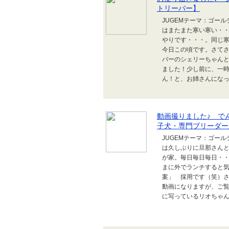
トリーバー】
JUGEMテーマ：ゴール
はまたまた寒い寒い・
やりです・・・。同じ
今日この頃です。さて
バーのシェリーちゃんと
ました！少し前に、一
ん！と、お姉さんになって
動画撮りました♪ で
子犬・専門ブリーダー
JUGEMテーマ：ゴール
は久しぶりに旦那さんと
が家。毎日毎日毎日・
まに外でランチすると気
案」 採用です（笑）
動画になりますが、ご覧
に写っているリオちゃん