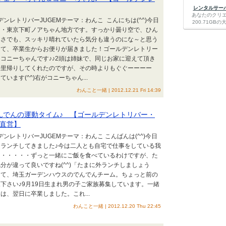
レンタルサーバー
あなたのクリ
デンレトリバーJUGEMテーマ：わんこ こんにちは(^^)今日
200.71G
・・東京下町ノアちゃん地方です。すっかり曇り空で、ひん
寒さでも、スッキリ晴れていたら気分も違うのにな～と思う
さて、卒業生からお便りが届きました！ゴールデンレトリー
コニーちゃんです♪♪2頭は姉妹で、同じお家に迎えて頂き
時里帰りしてくれたのですが、その時よりもぐぐーーーー
います(^^)右がコニーちゃん...
わんこと一緒 | 2012.12.21 Fri 14:39
んでんの運動タイム♪ 【ゴールデンレトリバー・
直営】
デンレトリバーJUGEMテーマ：わんこ こんばんは(^^)今日
ランチしてきました♪今は二人とも自宅で仕事をしている我
・・・・・・ずっと一緒にご飯を食べているわけですが、た
分が違って良いですね(^^)「たまに外ランチしましょう
さて、埼玉ガーデンハウスのでんでんチーム。ちょっと前の
下さい♪9月19日生まれ男の子ご家族募集しています。一緒
は、翌日に卒業しました。これ...
わんこと一緒 | 2012.12.20 Thu 22:45