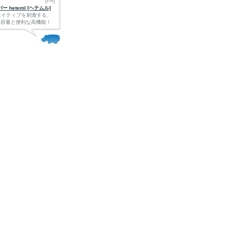
[PR]
 heteml [ヘテムル]
エイティブを刺激する、
Bの大容量と便利な高機能！