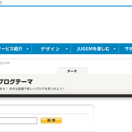
]
リバー