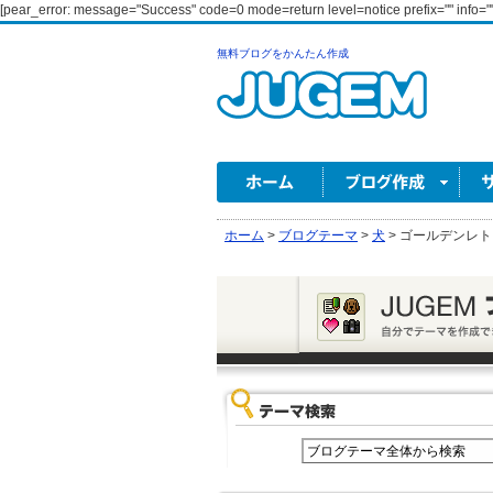
[pear_error: message="Success" code=0 mode=return level=notice prefix="" info=""
無料ブログをかんたん作成
ホーム
>
ブログテーマ
>
犬
>
ゴールデンレト