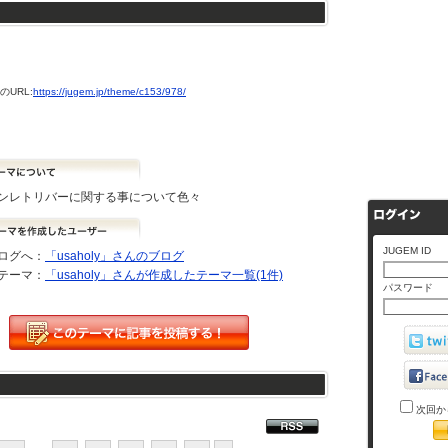
URL:
https://jugem.jp/theme/c153/978/
ンレトリバーに関する事について色々
JUGEM ID
ログへ：
「usaholy」さんのブログ
テーマ：
「usaholy」さんが作成したテーマ一覧(1件)
パスワード
次回か