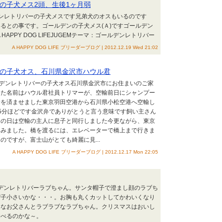
の子犬メス2頭、生後1ヶ月弱
ンレトリバーの子犬メスです兄弟犬のオスもいるのです
るとの事です。ゴールデンの子犬メス(Ａ)ですゴールデン
 HAPPY DOG LIFEJUGEMテーマ：ゴールデンレトリバー
A HAPPY DOG LIFE ブリーダーブログ | 2012.12.19 Wed 21:02
の子犬オス、石川県金沢市ハウル君
ルデンレトリバーの子犬オス石川県金沢市にお住まいのご家
した名前はハウル君社員トリマーが、空輸前日にシャンプー
除を済ませました東京羽田空港から石川県小松空港へ空輸し
5分ほどです金沢弁でありがとうと言う意味です飼い主さん
この日は空輸の主人に息子と同行しました今更ながら、東京
てみました。橋を渡るには、エレベーターで橋上まで行きま
のですが、富士山がとても綺麗に見...
A HAPPY DOG LIFE ブリーダーブログ | 2012.12.17 Mon 22:05
ルデンレトリバーラブちゃん。サンタ帽子で澄まし顔のラブち
帽子小さいかな・・・。お胸も丸くカットしてかわいくなり
父さんとラブラブなラブちゃん。クリスマスはおいし
食べるのかな～。