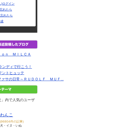
L)ログイン
Dを忘れたら
を忘れたら
作成
ｌｏｎ ＭＩＬＣＡ
だランディで行こう！
e フントヒュッテ
ァサの日常～ＲＵＤＯＬＦ ＭＵＦ...
犬」内で人気のユーザ
わんこ
(96804件の記事)
犬・イヌ・いぬ