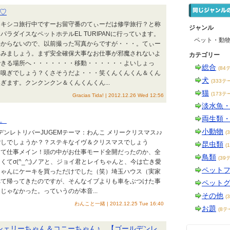
♡
メキシコ旅行中ですーお留守番のてぃーだは修学旅行？と称
ジャンル
ラダイスなペットホテルEL TURIPANに行っています。
ペット・動
わからないので、以前撮った写真からですが・・・。てぃー
てみましょう。まず安全確保大事なお仕事が邪魔されないよ
カテゴリー
できる場所へ・・・・・・・移動・・・・・・よいしょっ
総合
(84
い嗅ぎでしょう？くさそうだよ・・・笑くんくんくん＆くん
犬
(333テ
ぎます。クンクンクン＆くんくんくん...
猫
(173テ
Gracias Tida! | 2012.12.26 Wed 12:56
淡水魚
両生類
。
小動物
デンレトリバーJUGEMテーマ：わんこ メリークリスマス♪♪
(
ごしでしょうか？？ステキなイヴ＆クリスマスでしょう
昆虫類
(
って仕事メイン！頭の中がお仕事モード全開だったのか、全
鳥類
(39
てσ(^_^;)ノアと、ジョイ君とレイちゃんと、今は亡き愛
ペット
ちゃんにケーキを買っただけでした（笑）埼玉ハウス（実家
べて帰ってきたのですが、そんなイブよりも車をぶつけた事
ペット
じゃなかった。っていうのが本音...
その他
(
わんこと一緒 | 2012.12.25 Tue 16:40
お題
(8テ
シェリーちゃん＆コニーちゃん♪ 【ゴールデンレ