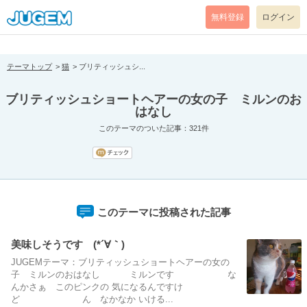
[pear_error: message="Success" code=0 mode=return level=notice
prefix="" info=""]
無料登録
ログイン
テーマトップ
猫
ブリティッシュシ...
ブリティッシュショートヘアーの女の子 ミルンのお
はなし
このテーマのついた記事：321件
このテーマに投稿された記事
美味しそうです (*´∀｀)
JUGEMテーマ：ブリティッシュショートヘアーの女の
子 ミルンのおはなし ミルンです な
んかさぁ このピンクの 気になるんですけ
ど ん なかなか いける...