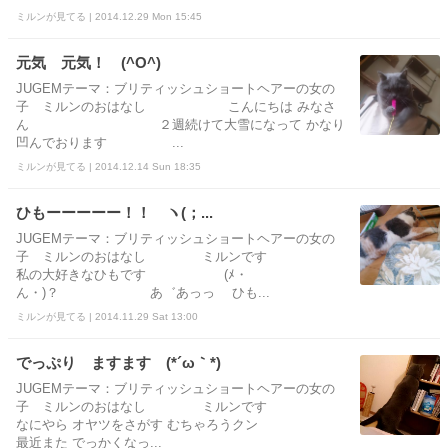
ミルンが見てる | 2014.12.29 Mon 15:45
元気 元気！ (^O^)
JUGEMテーマ：ブリティッシュショートヘアーの女の
子 ミルンのおはなし こんにちは みなさ
ん ２週続けて大雪になって かなり
凹んでおります ...
ミルンが見てる | 2014.12.14 Sun 18:35
ひもーーーーー！！ ヽ(；...
JUGEMテーマ：ブリティッシュショートヘアーの女の
子 ミルンのおはなし ミルンです
私の大好きなひもです (ﾒ・
ん・)？ あ゛あっっ ひも...
ミルンが見てる | 2014.11.29 Sat 13:00
でっぷり ますます (*´ω｀*)
JUGEMテーマ：ブリティッシュショートヘアーの女の
子 ミルンのおはなし ミルンです
なにやら オヤツをさがす むちゃろうクン
最近また でっかくなっ...