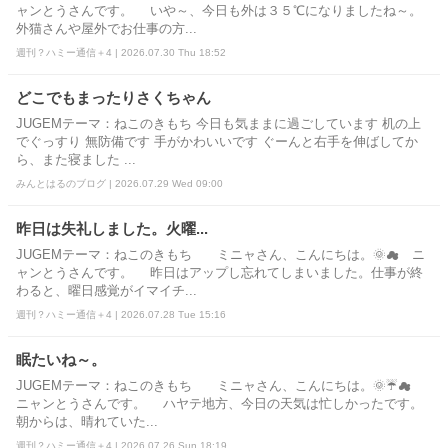
ャンとうさんです。 いや～、今日も外は３５℃になりましたね～。
外猫さんや屋外でお仕事の方...
週刊？ハミー通信＋4 | 2026.07.30 Thu 18:52
どこでもまったりさくちゃん
JUGEMテーマ：ねこのきもち 今日も気ままに過ごしています 机の上
でぐっすり 無防備です 手がかわいいです ぐーんと右手を伸ばしてか
ら、また寝ました ...
みんとはるのブログ | 2026.07.29 Wed 09:00
昨日は失礼しました。火曜...
JUGEMテーマ：ねこのきもち ミニャさん、こんにちは。🌞☁ ニ
ャンとうさんです。 昨日はアップし忘れてしまいました。仕事が終
わると、曜日感覚がイマイチ...
週刊？ハミー通信＋4 | 2026.07.28 Tue 15:16
眠たいね～。
JUGEMテーマ：ねこのきもち ミニャさん、こんにちは。🌞☔☁
ニャンとうさんです。 ハヤテ地方、今日の天気は忙しかったです。
朝からは、晴れていた...
週刊？ハミー通信＋4 | 2026.07.26 Sun 18:19