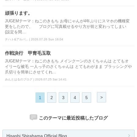
頑張ります。
JUGEMテーマ：ねこのきもち お母にゃんが4年ぶりにスマホの機種変
更をしたので、 ブログに写真載せるやり方が前と変わってしまい
(設定を間...
ナハト&アルバ... | 2026.07.26 Sun 16:04
作戦決行 甲冑毛玉取
JUGEMテーマ：ねこのきもち メインクーンのさくちゃんは とてもオ
イリーな被毛 一人っ子のさくちゃんは とてもわがまま ブラッシングや
爪切りを簡単にさせてくれ...
みんとはるのブログ | 2026.07.25 Sat 14:41
>
1
2
3
4
5
このテーマに最近投稿したブログ
Hisashi Shirahama Official Blog