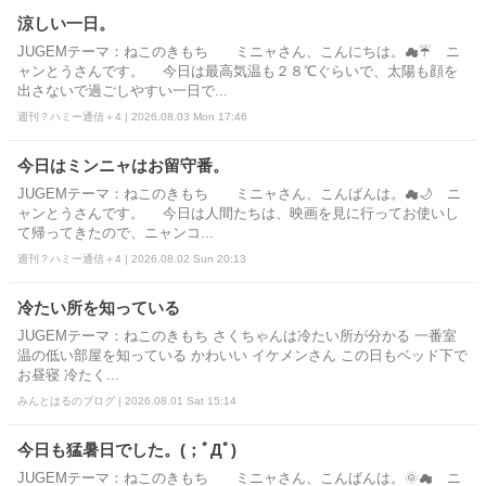
涼しい一日。
JUGEMテーマ：ねこのきもち ミニャさん、こんにちは。☁☔ ニ
ャンとうさんです。 今日は最高気温も２８℃ぐらいで、太陽も顔を
出さないで過ごしやすい一日で...
週刊？ハミー通信＋4 | 2026.08.03 Mon 17:46
今日はミンニャはお留守番。
JUGEMテーマ：ねこのきもち ミニャさん、こんばんは。☁🌙 ニ
ャンとうさんです。 今日は人間たちは、映画を見に行ってお使いし
て帰ってきたので、ニャンコ...
週刊？ハミー通信＋4 | 2026.08.02 Sun 20:13
冷たい所を知っている
JUGEMテーマ：ねこのきもち さくちゃんは冷たい所が分かる 一番室
温の低い部屋を知っている かわいい イケメンさん この日もベッド下で
お昼寝 冷たく...
みんとはるのブログ | 2026.08.01 Sat 15:14
今日も猛暑日でした。(；ﾟДﾟ)
JUGEMテーマ：ねこのきもち ミニャさん、こんばんは。🌞☁ ニ