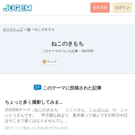
[pear_error: message="Success" code=0 mode=return level=notice
prefix="" info=""]
無料登録
ログイン
テーマトップ
猫
ねこのきもち
ねこのきもち
このテーマのついた記事：26476件
このテーマに投稿された記事
ちょっと多く撮影してみま...
JUGEMテーマ：ねこのきもち ミニャさん、こんばんは。🌝 ニャ
ンとうさんです。 甲子園も始まり、夏本番って感じですが昨日今日
はそこまで暑くはなりませんでし...
週刊？ハミー通信＋4 | 2026.08.06 Thu 19:32