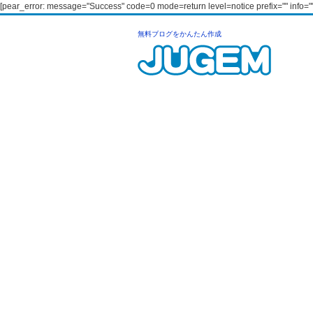
[pear_error: message="Success" code=0 mode=return level=notice prefix="" info=""
無料ブログをかんたん作成