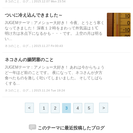
ネコのこと、ログ... | 2015.12.07 Mon 23:54
ついに冷え込んできました～
JUGEMテーマ：アメショー大好き！ 今夜、とうとう寒く
なってきました！ 深夜１２時をまわって外気温は１℃
明け方は氷点下になるかも・・・です。 上空の月は明る
い...
ネコのこと、ログ... | 2015.11.27 Fri 00:43
ネコさんの腸閉塞のこと
JUGEMテーマ：アメショー大好き！ あれは今からちょう
ど一年ほど前のことです。 夜になって、ネコさんが夕方
食べたものを激しく吐いてしまいました。 そしてしばら
くする...
ネコのこと、ログ... | 2015.11.24 Tue 19:24
<
>
1
2
3
4
5
このテーマに最近投稿したブログ