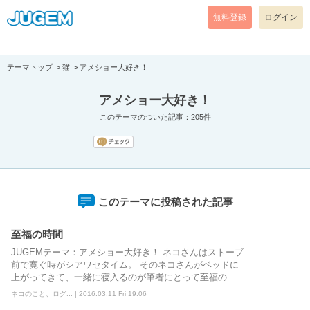
[pear_error: message="Success" code=0 mode=return level=notice
prefix="" info=""]
無料登録
ログイン
テーマトップ
猫
アメショー大好き！
アメショー大好き！
このテーマのついた記事：205件
このテーマに投稿された記事
至福の時間
JUGEMテーマ：アメショー大好き！ ネコさんはストーブ
前で寛ぐ時がシアワセタイム。 そのネコさんがベッドに
上がってきて、一緒に寝入るのが筆者にとって至福の...
ネコのこと、ログ... | 2016.03.11 Fri 19:06