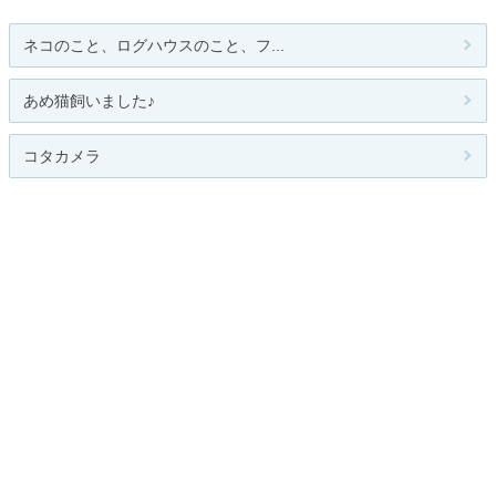
ネコのこと、ログハウスのこと、フ...
あめ猫飼いました♪
コタカメラ
人気のテーマ
ねこのいる暮らし
関連カテゴリー
総合
犬
猫
淡水魚・海水魚
両生類・爬虫類