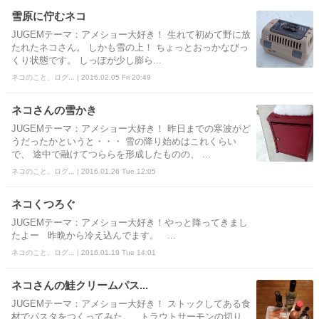
雪原に佇むネコ
JUGEMテーマ：アメショー大好き！ 生れて初めて野に放
たれたネコさん。 しかも雪の上！ ちょっとおっかなびっ
くり状態です。 しっぽが少し膨ら...
ネコのこと、ログ... | 2016.02.05 Fri 20:49
ネコさんの雪かき
JUGEMテーマ：アメショー大好き！ 昨日までの寒波がど
うだったかというと・・・ 雪の降り始めはこれくらい
で、 途中で融けてつららを形成したものの、 ...
ネコのこと、ログ... | 2016.01.26 Tue 12:05
ネコくつろぐ
JUGEMテーマ：アメショー大好き！ ​やっと降ってきまし
たよー 昨晩から冷え込んでます。 ...
ネコのこと、ログ... | 2016.01.19 Tue 14:01
ネコさんの鮭クリームパス...
JUGEMテーマ：アメショー大好き！ ストックしてある食
材でパスタをつくってみた。 トラウトサーモンの切り