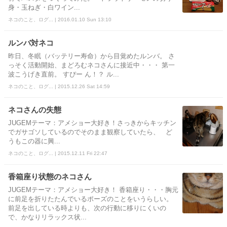
身・玉ねぎ・白ワイン...
ネコのこと、ログ... | 2016.01.10 Sun 13:10
ルンバ対ネコ
昨日、冬眠（バッテリー寿命）から目覚めたルンバ。 さ
っそく活動開始、まどろむネコさんに接近中・・・ 第一
波こうげき直前。 すぴー ん！？ ル...
ネコのこと、ログ... | 2015.12.26 Sat 14:59
ネコさんの失態
JUGEMテーマ：アメショー大好き！ ​さっきからキッチン
でガサゴソしているので​そのまま観察していたら、 ど
うもこの器に興...
ネコのこと、ログ... | 2015.12.11 Fri 22:47
香箱座り状態のネコさん
JUGEMテーマ：アメショー大好き！ 香箱座り・・・胸元
に前足を折りたたんでいるポーズのことをいうらしい。
前足を出している時よりも、次の行動に移りにくいの
で、かなりリラックス状...