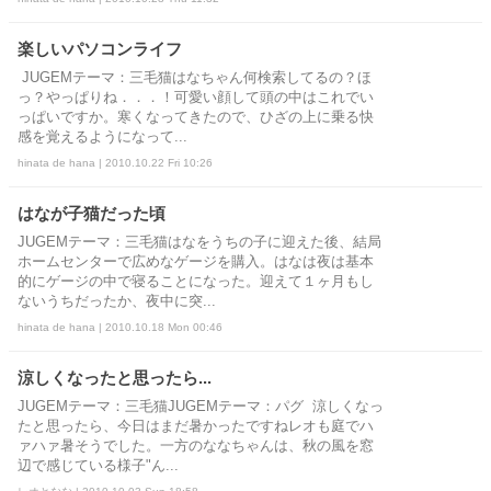
楽しいパソコンライフ
JUGEMテーマ：三毛猫はなちゃん何検索してるの？ほ
っ？やっぱりね．．．！可愛い顔して頭の中はこれでい
っぱいですか。寒くなってきたので、ひざの上に乗る快
感を覚えるようになって...
hinata de hana | 2010.10.22 Fri 10:26
はなが子猫だった頃
JUGEMテーマ：三毛猫はなをうちの子に迎えた後、結局
ホームセンターで広めなゲージを購入。はなは夜は基本
的にゲージの中で寝ることになった。迎えて１ヶ月もし
ないうちだったか、夜中に突...
hinata de hana | 2010.10.18 Mon 00:46
涼しくなったと思ったら...
JUGEMテーマ：三毛猫JUGEMテーマ：パグ 涼しくなっ
たと思ったら、今日はまだ暑かったですねレオも庭でハ
ァハァ暑そうでした。一方のななちゃんは、秋の風を窓
辺で感じている様子"ん...