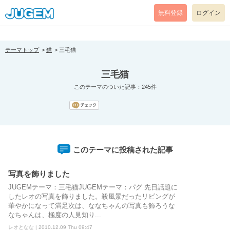
[pear_error: message="Success" code=0 mode=return level=notice
prefix="" info=""]
無料登録
ログイン
テーマトップ
猫
三毛猫
三毛猫
このテーマのついた記事：245件
このテーマに投稿された記事
写真を飾りました
JUGEMテーマ：三毛猫JUGEMテーマ：パグ 先日話題に
したレオの写真を飾りました。殺風景だったリビングが
華やかになって満足次は、ななちゃんの写真も飾ろうな
なちゃんは、極度の人見知り...
レオとなな | 2010.12.09 Thu 09:47