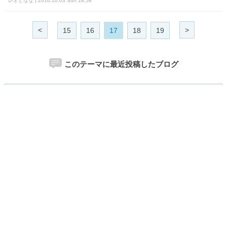
レオとなな | 2010.10.03 Sun 18:58
<
>
15
16
17
18
19
このテーマに最近投稿したブログ
レオとなな
関連カテゴリー
総合
犬
猫
淡水魚・海水魚
両生類・爬虫類
小動物
昆虫類
鳥類
ペットフード
ペットグッズ・ファッション
その他
お題