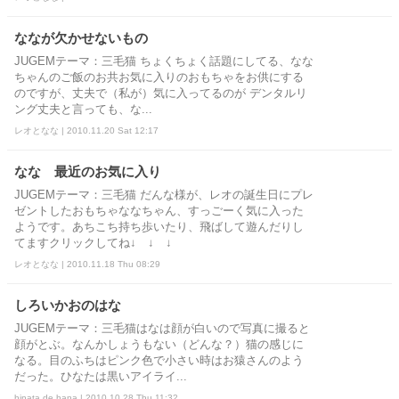
ななが欠かせないもの
JUGEMテーマ：三毛猫 ちょくちょく話題にしてる、なな
ちゃんのご飯のお共お気に入りのおもちゃをお供にする
のですが、丈夫で（私が）気に入ってるのが デンタルリ
ング丈夫と言っても、な...
レオとなな | 2010.11.20 Sat 12:17
なな 最近のお気に入り
JUGEMテーマ：三毛猫 だんな様が、レオの誕生日にプレ
ゼントしたおもちゃななちゃん、すっごーく気に入った
ようです。あちこち持ち歩いたり、飛ばして遊んだりし
てますクリックしてね↓ ↓ ↓
レオとなな | 2010.11.18 Thu 08:29
しろいかおのはな
JUGEMテーマ：三毛猫はなは顔が白いので写真に撮ると
顔がとぶ。なんかしょうもない（どんな？）猫の感じに
なる。目のふちはピンク色で小さい時はお猿さんのよう
だった。ひなたは黒いアイライ...
hinata de hana | 2010.10.28 Thu 11:32