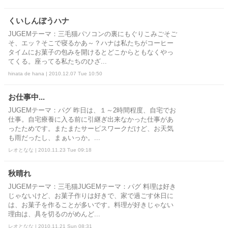
くいしんぼうハナ
JUGEMテーマ：三毛猫パソコンの裏にもぐりこみごそご
そ、エッ？そこで寝るかあ～？ハナは私たちがコーヒー
タイムにお菓子の包みを開けるとどこからともなくやっ
てくる。座ってる私たちのひざ...
hinata de hana | 2010.12.07 Tue 10:50
お仕事中...
JUGEMテーマ：パグ 昨日は、１～2時間程度、自宅でお
仕事。自宅療養に入る前に引継ぎ出来なかった仕事があ
ったためです。またまたサービスワークだけど、お天気
も雨だったし、まぁいっか。...
レオとなな | 2010.11.23 Tue 09:18
秋晴れ
JUGEMテーマ：三毛猫JUGEMテーマ：パグ 料理は好き
じゃないけど、お菓子作りは好きで、家で過ごす休日に
は、お菓子を作ることが多いです。料理が好きじゃない
理由は、具を切るのがめんど...
レオとなな | 2010.11.21 Sun 08:31