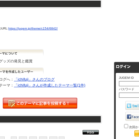
URL:
https://jugem.jp/theme/c154/6842/
グッズの発見と鑑賞
JUGEM ID
ログへ：
「ichifuji」さんのブログ
テーマ：
「ichifuji」さんが作成したテーマ一覧(1件)
パスワード
次回か