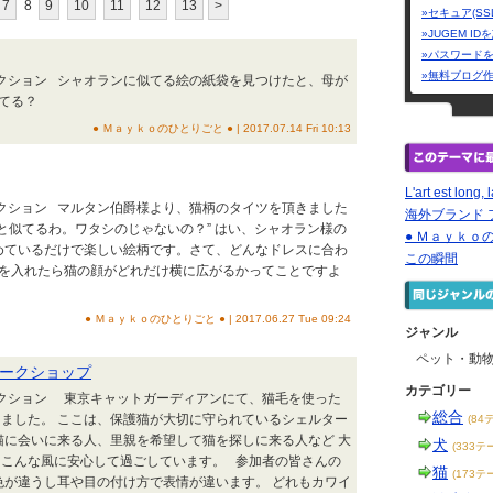
7
8
9
10
11
12
13
>
»セキュア(SS
»JUGEM I
»パスワード
»無料ブログ
レクション シャオランに似てる絵の紙袋を見つけたと、母が
てる？
● Ｍａｙｋｏのひとりごと ● | 2017.07.14 Fri 10:13
L'art est long, 
レクション マルタン伯爵様より、猫柄のタイツを頂きました
海外ブランド フ
っと似てるわ。ワタシのじゃないの？” はい、シャオラン様の
● Ｍａｙｋｏ
めているだけで楽しい絵柄です。さて、どんなドレスに合わ
この瞬間
、足を入れたら猫の顔がどれだけ横に広がるかってことですよ
● Ｍａｙｋｏのひとりごと ● | 2017.06.27 Tue 09:24
ジャンル
ペット・動
ークショップ
カテゴリー
レクション 東京キャットガーディアンにて、猫毛を使った
総合
ました。 ここは、保護猫が大切に守られているシェルター
(84
猫に会いに来る人、里親を希望して猫を探しに来る人など 大
犬
(333テ
もこんな風に安心して過ごしています。 参加者の皆さんの
猫
(173テ
色が違うし耳や目の付け方で表情が違います。 どれもカワイ