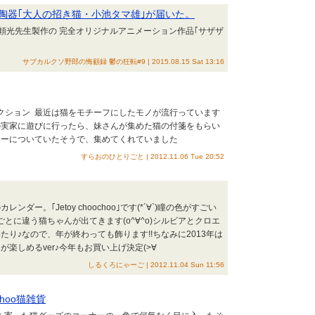
陶器｢大人の招き猫・小池タマ雄｣が届いた。
頼光先生製作の 完全オリジナルアニメーション作品｢サザザ
サブカルクソ野郎の悔顧録 鬱の狂転#9 | 2015.08.15 Sat 13:16
レクション 最近は猫をモチーフにしたモノが流行っています
の実家に遊びに行ったら、妹さんが集めた猫の付箋をもらい
ターについていたそうで、集めてくれていました
すらおのひとりごと | 2012.11.06 Tue 20:52
ダー。｢Jetoy choochoo｣です(*´∀`)瞳の色がすごい
とに違う猫ちゃんが出てきます(o^∀^o)シルビアとクロエ
たり♪なので、年が終わっても飾ります!!ちなみに2013年は
楽しめるver♪今年もお買い上げ決定(>∀
しるくろにゃーご | 2012.11.04 Sun 11:56
choo猫雑貨