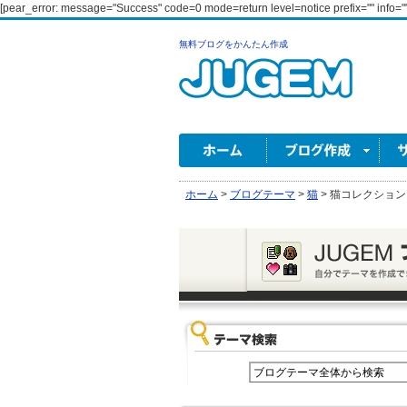
[pear_error: message="Success" code=0 mode=return level=notice prefix="" info=""
無料ブログをかんたん作成
ホーム
>
ブログテーマ
>
猫
>
猫コレクション