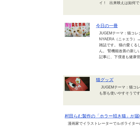
イ！ 出来映えは如何でしょ
今日の一冊
JUGEMテーマ：猫コ
NYAERA（ニャエラ）
雑誌です。 猫の愛くる
ん。 腎機能改善の新し
記事に、下僕達も健康
猫グッズ
JUGEMテーマ：猫コ
も形も使いやすそうです
村田らむ製作の「ホラー招き猫」が届
漫画家でイラストレーターでルポライター