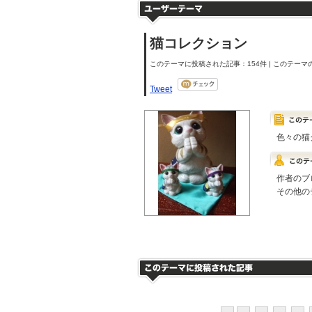
猫コレクション
このテーマに投稿された記事：154件 | このテーマの
Tweet
色々の猫
作者のブ
その他の