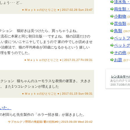
淡水魚
う･･･ ど...
両生類
● Ｍａｙｋｏのひとりごと ● | 2017.02.26 Sun 23:47
小動物
(
昆虫類
(
鳥類
レクション 猫好きは見つけたら、買っちゃうよね。
(39
→流石に本家と同じ朝日出版･･･ですよね。 猫の話題だけの
ペット
しい姿についニヤニヤしてしまうので 家の中でしか読めませ
ペット
い治療法で、猫の平均寿命が30歳になるかもという 嬉しい
その他
管理を誓うのでした。
(
お題
● Ｍａｙｋｏのひとりごと ● | 2017.01.27 Fri 09:31
(8テ
レンタルサーバー
レクション 猫ちゃんのユーモラスな表情の箸置き。 大きさ
あなたのクリ
200.71G
。 また1つコレクションが増えました
● Ｍａｙｋｏのひとりごと ● | 2017.01.15 Sun 09:31
いた。
の村田らむ先生製作の「ホラー招き猫」が届きました。
サブカルクソ野郎の悔顧録 鬱の狂転#9 | 2015.09.09 Wed 20:42