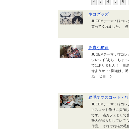
<
3
4
5
6
ネコグッズ
JUGEMテーマ：猫コ
買ってくれました。 煮
高貴な猫達
JUGEMテーマ：猫コ
ウレシイ ”あら、ちょ
ではありません！ 眺
せようか･･･ 問題は
ねー ビヨーン
猫毛でマスコット・ワ
JUGEMテーマ：猫コ
マスコット作りに参加し
です。 猫カフェとして
勢人が出入りしていて
作品。 それぞれ猫の毛