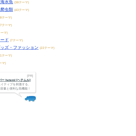
・海水魚
(38テーマ)
・爬虫類
(43テーマ)
38テーマ)
17テーマ)
テーマ)
フード
(7テーマ)
グッズ・ファッション
(22テーマ)
31テーマ)
ーマ)
[PR]
 heteml [ヘテムル]
エイティブを刺激する、
Bの大容量と便利な高機能！