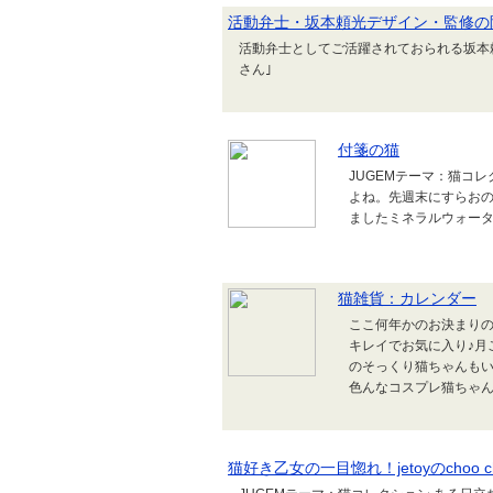
活動弁士・坂本頼光デザイン・監修の
活動弁士としてご活躍されておられる坂本
さん｣
付箋の猫
JUGEMテーマ：猫コ
よね。先週末にすらお
ましたミネラルウォー
猫雑貨：カレンダー
ここ何年かのお決まりのカレン
キレイでお気に入り♪月ご
のそっくり猫ちゃんもい
色んなコスプレ猫ちゃんが
猫好き乙女の一目惚れ！jetoyのchoo 