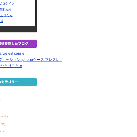
L)ログイン
Dを忘れたら
を忘れたら
作成
la vie est courte
ァッション iphoneケース ブレスレ...
のひとりごと ●
物
テーマ)
ーマ)
ーマ)