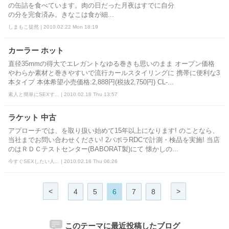
の缶詰を食べています。肉の日だった月夜はすでに自分
の分を完食済み。きなこは食が細...
しまもこ徒然 | 2010.02.22 Mon 18:19
カーラー ホット
直径35mmの得大でエレガントなゆる巻きも思いのまま オープン価格
やわらか素材と巻きやすいで流行カールスタイリングに 携帯に便利な3
本タイプ 本体希望小売価格:2,888円(税抜2,750円) CL-...
素人と簡単にSEXす... | 2010.02.18 Thu 13:57
ラケット 中古
アプローチでは、を取り扱い始めて15年以上になります! のことなら、
当社までお問い合わせください! 2バボラRDCで計測・検品を実施! 当店
のはＲＤＣテストセンター(BABORAT製)にて 懐かしの...
今すぐSEXしたい人... | 2010.02.18 Thu 06:26
<
>
4
5
6
7
8
このテーマに最近投稿したブログ