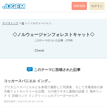
[pear_error: message="Success" code=0 mode=return level=notice
prefix="" info=""]
無料登録
ログイン
テーマトップ
猫
◇ノルウェージャン...
◇ノルウェージャンフォレストキャット◇
このテーマのついた記事：273件
Check
このテーマに投稿された記事
コッカースパニエル イング...
ブリタニースパニエルとを各地で撮影した写真集、そして犬種混在の多
犬種フォトギャラリーを公開。その他ウサギと庭猫の話題 Ｅ 海外リン
ク Ｅ 詳細リンク イングリッシュのブリーダーから子...
激安特価市 | 2010.02.28 Sun 19:39