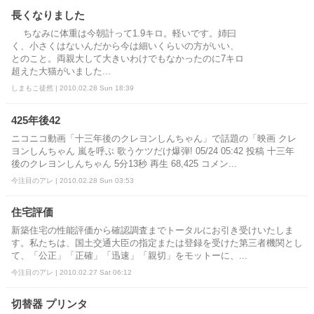
長くなりました
ちなみに体重は今朝計って1.9キロ。軽いです。姉曰
く、小さくはないんだから今は細いくらいの方がいい、
とのこと。両親大して大きいわけでもなかったのに7キロ
超えた大猫がいました...
しまもこ徒然 | 2010.02.28 Sun 18:39
425年後42
ニコニコ動画「十三年後のクレヨンしんちゃん」で話題の「映画 クレ
ヨンしんちゃん 嵐を呼ぶ 歌うケツだけ爆弾! 05/24 05:42 投稿 十三年
後のクレヨンしんちゃん 5分13秒 再生 68,425 コメン...
今注目のアレ | 2010.02.28 Sun 03:53
住宅評価
新築住宅の性能評価から確認調査までトータルにお引き受けいたしま
す。私たちは、国土交通大臣の指定または登録を受けた第三者機関とし
て、「公正」「正確」「迅速」「親切」をモットーに、...
今注目のアレ | 2010.02.27 Sat 06:12
切替器 プリンタ