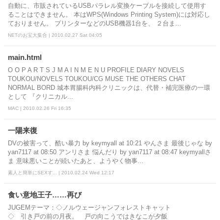
自動に、市販されているUSBパラレル変換ケーブルを接続して使用す
ることはできません。 本はWPS(Windows Printing System)には対応し
ておりません。 プリンターなどのUSB機器1台を、 ２台ま...
NETのお宝大集合 | 2010.02.27 Sat 04:05
main.html
O O P A R T S J M A I N M E N U PROFILE DIARY NOVELS
TOUKOU/NOVELS TOUKOU/CG MUSE THE OTHERS CHAT
NORMAL BORD 城本胃腸科内科クリニックは、代替・補完医療の一環
として 『クリニカル...
MAC | 2010.02.26 Fri 16:35
一陽来復
DVの被害って、酷い暴力 by keymyall at 10:21 やんさま 最後じゃな by
yan7117 at 08:50 アンリさま 悩んだり by yan7117 at 08:47 keymyallさ
ま 意味悪いことが続いたあと、ようやく物事...
素人と簡単にSEXす... | 2010.02.24 Wed 12:17
食い意地王子……再び
JUGEMテーマ：◇ノルウェージャンフォレストキャット
◇ 引き戸の前の月夜。 戸の向こうではきなこが夕飯