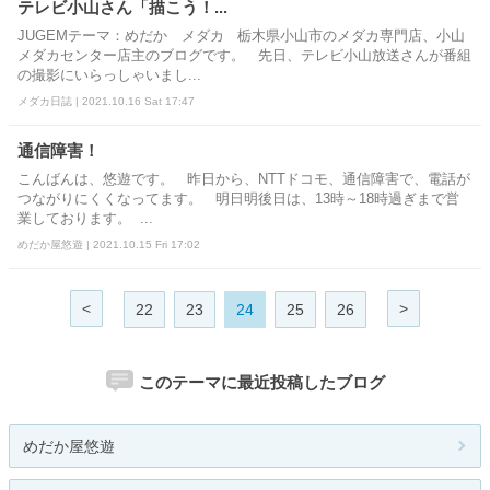
テレビ小山さん「描こう！...
JUGEMテーマ：めだか メダカ 栃木県小山市のメダカ専門店、小山
メダカセンター店主のブログです。 先日、テレビ小山放送さんが番組
の撮影にいらっしゃいまし...
メダカ日誌 | 2021.10.16 Sat 17:47
通信障害！
こんばんは、悠遊です。 昨日から、NTTドコモ、通信障害で、電話が
つながりにくくなってます。 明日明後日は、13時～18時過ぎまで営
業しております。 ...
めだか屋悠遊 | 2021.10.15 Fri 17:02
<
>
22
23
24
25
26
このテーマに最近投稿したブログ
めだか屋悠遊