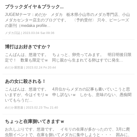
ブラックダイヤ＆ブラック...
JUGEMテーマ：めだか メダカ 栃木県小山市のメダカ専門店、小山
メダカセンター店主のブログです。 〈予約受付〉 只今、ピーシーズ
の新刊（medaka profile...
メダカ日誌 | 2023.03.04 Sat 09:36
博打はお好きですか？
こんばんは、悠遊です。 ちょっと、卵売ってみます。 明日明後日限
定で！ 数量も限定でｗ 同じ親から生まれてる卵はすでに発生...
めだか屋悠遊 | 2023.02.24 Fri 20:44
あの女に殺される！
こんばんは、悠遊です。 4月位からメダカの記事も書いていこうと思
いますが、今はイモリｗ 申し訳ないｗ しかも、意味のない、愚痴聞
いてもらうだ...
めだか屋悠遊 | 2023.02.23 Thu 21:40
ちょっと在庫捌いてきますｗ
お久しぶりです、悠遊です。 イモリの在庫が多かったので、3月に爬
虫類イベントで、在庫を捌いてメダカに集中しようと・・・ 因みに、