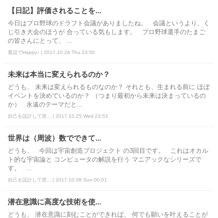
【日記】評価されることを...
今日はプロ野球のドラフト会議がありましたね。 会議というより、く
じ引き大会のほうが 合っている気もします。 プロ野球選手のたまご
の皆さんにとって、 ...
童話でHappy♪ | 2017.10.26 Thu 23:50
未来は本当に変えられるのか？
どうも、 未来は変えられるものなのか？ それとも、生まれる前に ほぼ
イベントを決めているのか？ （つまり最初から未来は決まっているの
か） 永遠のテーマだと...
自己を設計して世... | 2017.10.25 Wed 23:53
世界は（周波）数でできて...
どうも、 今回は宇宙創造プロジェクト の3回目です。 これはオカル
ト的な宇宙論と コンピュータの解説を行う マニアックなシリーズで
す。 ...
自己を設計して世... | 2017.10.08 Sun 00:01
潜在意識に高度な技術を使...
どうも、 潜在意識に刻むことができれば、 何でも願いを叶えることが