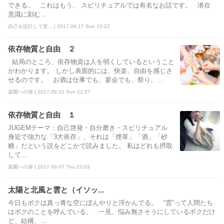
できる。 これはもう、 スピリチュアルでは有名なお話です。 潜在
意識に刻む...
自己を設計して世... | 2017.09.17 Sun 10:22
依存物質と自由 ２
結局のところ、依存物資は人を弱くしているということ
がわかります。 しかし表面的には、快楽、自由を感じさ
せるのです。 お酒は仕事でも、宴会でも、祭り、...
楽園への扉 | 2017.09.10 Sun 21:57
依存物質と自由 １
JUGEMテーマ：自己啓発・自分磨き・スピリチュアル
身近で強力な「3大依存」、それは「煙草」「酒」「砂
糖」だという説をどこかで読みました。 私はどれも摂取
して...
楽園への扉 | 2017.09.07 Thu 23:03
太陽と北風と雲と（イソッ...
今日もボクは真っ青な空にぼんやりと浮かんでる。 “雲”って人間たち
はボクのことを呼んでいる。 一見、悩み無さそうにしているボクだけ
ど、結構、...