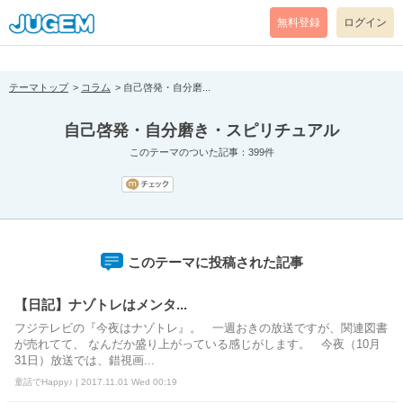
[pear_error: message="Success" code=0 mode=return level=notice
prefix="" info=""]
無料登録
ログイン
テーマトップ
コラム
自己啓発・自分磨...
自己啓発・自分磨き・スピリチュアル
このテーマのついた記事：399件
このテーマに投稿された記事
【日記】ナゾトレはメンタ...
フジテレビの『今夜はナゾトレ』。 一週おきの放送ですが、関連図書
が売れてて、 なんだか盛り上がっている感じがします。 今夜（10月
31日）放送では、錯視画...
童話でHappy♪ | 2017.11.01 Wed 00:19