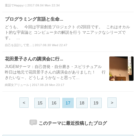
童話でHappy♪ | 2017.09.04 Mon 22:34
プログラミング言語と生命...
どうも、 今回は宇宙創造プロジェクト の2回目です。 これはオカル
ト的な宇宙論と コンピュータの解説を行う マニアックなシリーズで
す。 ...
自己を設計して世... | 2017.08.30 Wed 22:47
花田景子さんの講演会に行...
JUGEMテーマ：自己啓発・自分磨き・スピリチュアル
昨日は地元で花田景子さんの講演会がありました！ 行
きたいな～、どうしようかな～と思って...
綺羅女アリュール | 2017.08.28 Mon 23:17
<
>
15
16
17
18
19
このテーマに最近投稿したブログ