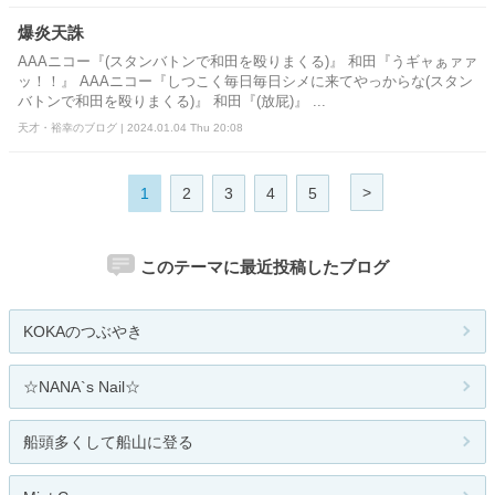
爆炎天誅
AAAニコー『(スタンバトンで和田を殴りまくる)』 和田『うギャぁァァ
ッ！！』 AAAニコー『しつこく毎日毎日シメに来てやっからな(スタン
バトンで和田を殴りまくる)』 和田『(放屁)』 ...
天才・裕幸のブログ | 2024.01.04 Thu 20:08
>
1
2
3
4
5
このテーマに最近投稿したブログ
KOKAのつぶやき
☆NANA`s Nail☆
船頭多くして船山に登る