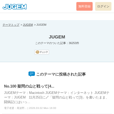
[pear_error: message="Success" code=0 mode=return level=notice
prefix="" info=""]
無料登録
ログイン
テーマトップ
JUGEM
JUGEM
JUGEM
このテーマのついた記事：36253件
このテーマに投稿された記事
No.100 疑問の山と戦って[4...
JUGEMテーマ：Macintosh JUGEMテーマ：インターネット JUGEMテ
ーマ：JUGEM 11月25日に🔗「疑問の山と戦って[3}」を書いたまま、
闘病記にはいっ...
電子老婆：尾波野... | 2026.03.02 Mon 16:00