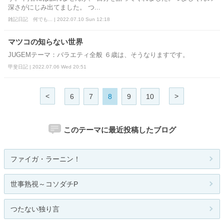
深さがにじみ出てました。 つ...
雑記日記 何でも... | 2022.07.10 Sun 12:18
マツコの知らない世界
JUGEMテーマ：バラエティ全般 ６歳は、そうなりますです。
甲斐日記 | 2022.07.06 Wed 20:51
<
>
6
7
8
9
10
このテーマに最近投稿したブログ
ファイガ・ラーニン！
世事熟視～コソダチP
つたない独り言