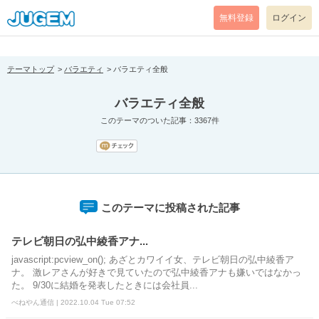
[pear_error: message="Success" code=0 mode=return level=notice
prefix="" info=""]
無料登録
ログイン
テーマトップ
バラエティ
バラエティ全般
バラエティ全般
このテーマのついた記事：3367件
このテーマに投稿された記事
テレビ朝日の弘中綾香アナ...
javascript:pcview_on(); あざとカワイイ女、テレビ朝日の弘中綾香ア
ナ。 激レアさんが好きで見ていたので弘中綾香アナも嫌いではなかっ
た。 9/30に結婚を発表したときには会社員...
べねやん通信 | 2022.10.04 Tue 07:52