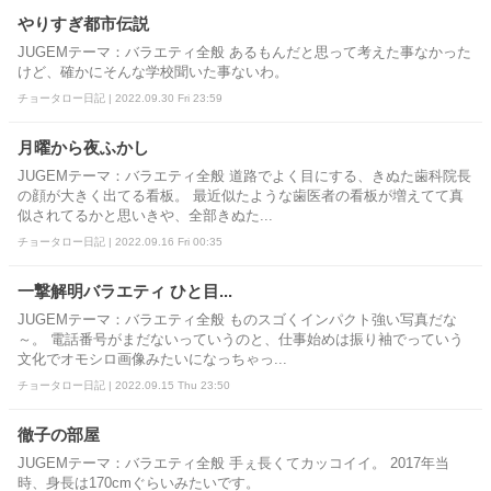
やりすぎ都市伝説
JUGEMテーマ：バラエティ全般 あるもんだと思って考えた事なかった
けど、確かにそんな学校聞いた事ないわ。
チョータロー日記 | 2022.09.30 Fri 23:59
月曜から夜ふかし
JUGEMテーマ：バラエティ全般 道路でよく目にする、きぬた歯科院長
の顔が大きく出てる看板。 最近似たような歯医者の看板が増えてて真
似されてるかと思いきや、全部きぬた...
チョータロー日記 | 2022.09.16 Fri 00:35
一撃解明バラエティ ひと目...
JUGEMテーマ：バラエティ全般 ものスゴくインパクト強い写真だな
～。 電話番号がまだないっていうのと、仕事始めは振り袖でっていう
文化でオモシロ画像みたいになっちゃっ...
チョータロー日記 | 2022.09.15 Thu 23:50
徹子の部屋
JUGEMテーマ：バラエティ全般 手ぇ長くてカッコイイ。 2017年当
時、身長は170cmぐらいみたいです。