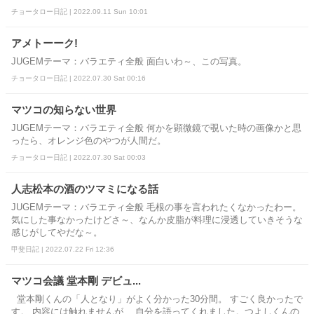
チョータロー日記 | 2022.09.11 Sun 10:01
アメトーーク!
JUGEMテーマ：バラエティ全般 面白いわ～、この写真。
チョータロー日記 | 2022.07.30 Sat 00:16
マツコの知らない世界
JUGEMテーマ：バラエティ全般 何かを顕微鏡で覗いた時の画像かと思
ったら、オレンジ色のやつが人間だ。
チョータロー日記 | 2022.07.30 Sat 00:03
人志松本の酒のツマミになる話
JUGEMテーマ：バラエティ全般 毛根の事を言われたくなかったわー。
気にした事なかったけどさ～、なんか皮脂が料理に浸透していきそうな
感じがしてやだな～。
甲斐日記 | 2022.07.22 Fri 12:36
マツコ会議 堂本剛 デビュ...
堂本剛くんの「人となり」がよく分かった30分間。 すごく良かったで
す。 内容には触れませんが、 自分を語ってくれました。つよしくんの