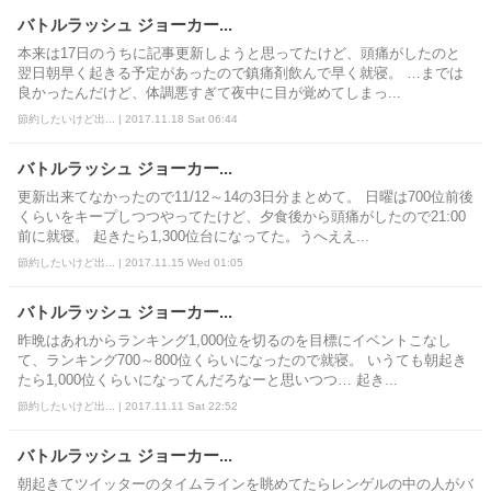
バトルラッシュ ジョーカー...
本来は17日のうちに記事更新しようと思ってたけど、頭痛がしたのと
翌日朝早く起きる予定があったので鎮痛剤飲んで早く就寝。 …までは
良かったんだけど、体調悪すぎて夜中に目が覚めてしまっ...
節約したいけど出... | 2017.11.18 Sat 06:44
バトルラッシュ ジョーカー...
更新出来てなかったので11/12～14の3日分まとめて。 日曜は700位前後
くらいをキープしつつやってたけど、夕食後から頭痛がしたので21:00
前に就寝。 起きたら1,300位台になってた。うへええ...
節約したいけど出... | 2017.11.15 Wed 01:05
バトルラッシュ ジョーカー...
昨晩はあれからランキング1,000位を切るのを目標にイベントこなし
て、ランキング700～800位くらいになったので就寝。 いうても朝起き
たら1,000位くらいになってんだろなーと思いつつ… 起き...
節約したいけど出... | 2017.11.11 Sat 22:52
バトルラッシュ ジョーカー...
朝起きてツイッターのタイムラインを眺めてたらレンゲルの中の人がバ