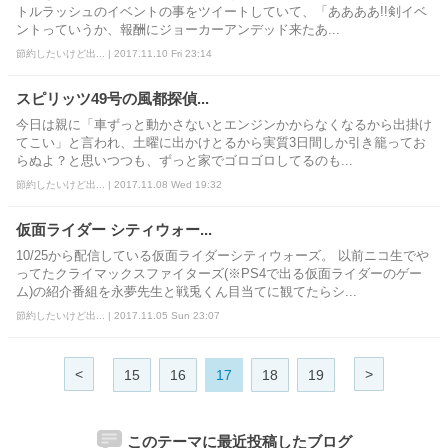
トルラッシュのイベントの事をツイートしていて、「ああああ!!剣イベ
ントっていうか、報酬にジョーカーアンデッド来たあ...
節約したいけど出... | 2017.11.10 Fri 23:14
スピリッツ49号の風都探偵...
今日は親に「車ずっと動かさないとエンジンかからなくなるから出掛け
てこい」と言われ、土曜に出かけとるから実質3日間しか引き籠ってお
らぬよ？と思いつつも、ずっと家でゴロゴロしてるのも...
節約したいけど出... | 2017.11.08 Wed 19:32
仮面ライダー シティウォー...
10/25から配信している仮面ライダーシティウォーズ。 以前ニコ生でや
ってたクライマックスファイターズ(※PS4で出る仮面ライダーのゲー
ム)の紹介番組を永夢先生と戦兎くん目当てに観てたらシ...
節約したいけど出... | 2017.11.05 Sun 23:07
<
>
15
16
17
18
19
このテーマに最近投稿したブログ