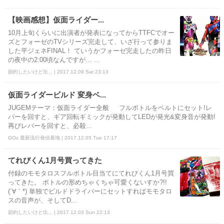
【映画感想】仮面ライダー...
10月上旬くらいに出演者が発表になってからTTFCでオー
ズとフォーゼのTVシリーズ完走して、いざ行って参りま
した平ジェネFINAL！ ていうかフォーゼ完走したの昨日
の夜中の2:00頃なんですが… ...
節約したいけど出... | 2017.12.09 Sat 23:13
仮面ライダービルド 変身ベ...
JUGEMテーマ：仮面ライダー全般 フルボトルをベルトにセット!レ
バーを回すと、ギア回転ギミックが発動してLEDが発光&変身音が発動!
再びレバーを回すと、必殺...
GOz 最新流行発信基地 | 2017.12.05 Tue 17:17
てれびくん1月号買ってきた
付録のモモタロスフルボトル目当てにてれびくん1月号買
ってきた。 ボトルの形めちゃくちゃ可愛くないすか?!!
(´∀｀*) 単独でビルドドライバーにセットすればモモタロ
スの音声が、そしてD...
節約したいけど出... | 2017.12.03 Sun 22:13