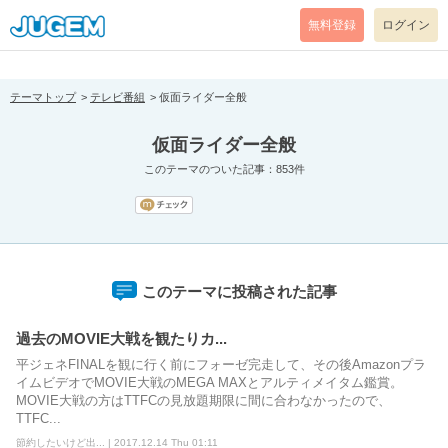
[pear_error: message="Success" code=0 mode=return level=notice
prefix="" info=""]
無料登録
ログイン
テーマトップ
テレビ番組
仮面ライダー全般
仮面ライダー全般
このテーマのついた記事：853件
このテーマに投稿された記事
過去のMOVIE大戦を観たりカ...
平ジェネFINALを観に行く前にフォーゼ完走して、その後Amazonプラ
イムビデオでMOVIE大戦のMEGA MAXとアルティメイタム鑑賞。
MOVIE大戦の方はTTFCの見放題期限に間に合わなかったので、
TTFC...
節約したいけど出... | 2017.12.14 Thu 01:11