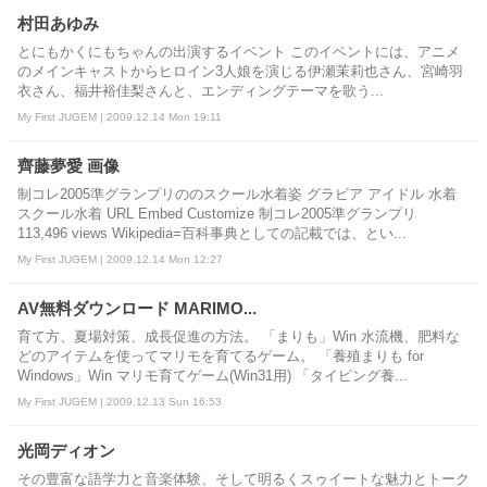
村田あゆみ
とにもかくにもちゃんの出演するイベント このイベントには、アニメ
のメインキャストからヒロイン3人娘を演じる伊瀬茉莉也さん、宮崎羽
衣さん、福井裕佳梨さんと、エンディングテーマを歌う...
My First JUGEM | 2009.12.14 Mon 19:11
齊藤夢愛 画像
制コレ2005準グランプリののスクール水着姿 グラビア アイドル 水着
スクール水着 URL Embed Customize 制コレ2005準グランプリ
113,496 views Wikipedia=百科事典としての記載では、とい...
My First JUGEM | 2009.12.14 Mon 12:27
AV無料ダウンロード MARIMO...
育て方、夏場対策、成長促進の方法。 「まりも」Win 水流機、肥料な
どのアイテムを使ってマリモを育てるゲーム。 「養殖まりも for
Windows」Win マリモ育てゲーム(Win31用) 「タイピング養...
My First JUGEM | 2009.12.13 Sun 16:53
光岡ディオン
その豊富な語学力と音楽体験、そして明るくスゥイートな魅力とトーク