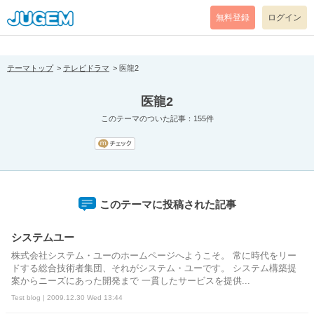
[pear_error: message="Success" code=0 mode=return level=notice
prefix="" info=""]
無料登録
ログイン
テーマトップ
テレビドラマ
医龍2
医龍2
このテーマのついた記事：155件
このテーマに投稿された記事
システムユー
株式会社システム・ユーのホームページへようこそ。 常に時代をリー
ドする総合技術者集団、それがシステム・ユーです。 システム構築提
案からニーズにあった開発まで 一貫したサービスを提供...
Test blog | 2009.12.30 Wed 13:44