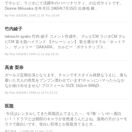
でテレビ、ラジオにて活躍中のパーソナリティ、の公式サイトです。
Dionne Mitsuoka 生年月日:1965年7月15日 出身地:横...
My First JUGEM | 2009.11.26 Thu 19:45
竹内綾子
takeuchi ayako 竹内 綾子 コメント作成中。 テレビCM ラジオCM テレ
ビCM 富士急ハイランド 【ナレーション】 富士通ゼネラル「ホットマ
ン」 サントリー「DAKARA」 カルビー「ポテトチップス...
My First JUGEM | 2009.11.21 Sat 18:31
高倉 梨奈
ガールズ定期出演となります、チャンですスタイル抜群なうえに、落ち
着いた大人の色気をプンプン漂わせています!チャンにハマったらなか
なか抜け出せません! プロフィール SIZE 162cm B86(D...
My First JUGEM | 2009.11.13 Fri 22:23
医龍
今日はレンタルしてきた医龍読んでました～。今7巻´～`いや～面白
い！！ドラマとは朝田のキャラが全然違うんだよね。漫画の方がユーモ
ラスで面白いです。笑白い巨塔とか医龍見てると大...
夢幻泡沫。 | 2009.08.13 Thu 17:01