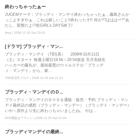
終わっちゃったぁー
JUGEMテーマ：ブラッディ・マンデイ終わっちゃったぁ…霧島さんか
っこよすぎやぁ…これは嬉しいこと!!終わったぞ!! 何が??はははー^^あ
たし、変態だよ!?笑GIRL's DAYS終了/
drop | 2008.12.20 Sat 23:03
[ドラマ] ブラッディ・マン...
ブラッディ・マンデイ （TBS系） 2008年10月11日
（土）スタート 毎週土曜日19:56～20:54放送 天才高校生
ハッカーの藤丸が、最凶最悪のウイルステロ「ブラッデ
ィ・マンデイ」から、家...
THE有頂天ブログ | 2008.12.20 Sat 21:21
ブラッディ・マンデイのＤ...
ブラッディ・マンデイのＤＶＤを通販・販売・予約 ブラッディ・マン
デイ最終話の感想（ブラッディ・マンデー）（ブラッデイ・マンデー）
いや～原作より先に終わっちゃいましたね。 やは...
DVD通販はアマゾン | 2008.12.20 Sat 21:06
ブラッディマンデイの最終...