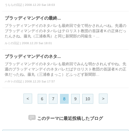
うららの日記 | 2008.12.20 Sat 18:03
ブラッディマンデイの最終...
ブラッディマンデイのネタバレも最終回で全て明かされんべね。先週の
ブラッディマンデイのネタバレはテロリスト教団の首謀者Ｋの正体だっ
たんさね。藤丸（三浦春馬）と同じ新聞部の同級生・...
ルミの日記 | 2008.12.20 Sat 18:01
ブラッディマンデイのネタ...
ブラッディマンデイのネタバレも最終回でみんな明かされんずやね。先
週のブラッディマンデイのネタバレだばテロリスト教団の首謀者Ｋの正
体だったね。藤丸（三浦春まっこ）どふっどず新聞部...
ハヤトの日記 | 2008.12.20 Sat 17:57
<
>
6
7
8
9
10
このテーマに最近投稿したブログ