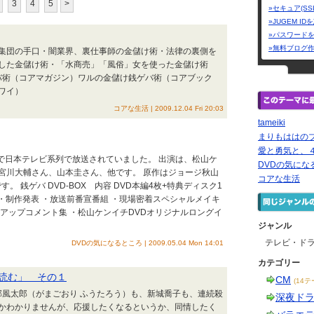
3
4
5
>
»セキュア(SS
»JUGEM I
»パスワード
»無料ブログ
集団の手口・闇業界、裏仕事師の金儲け術・法律の裏側を
した金儲け術・「水商売」「風俗」女を使った金儲け術
ゲバ術（コアマガジン）ワルの金儲け銭ゲバ術（コアブック
ワイ）
コアな生活 | 2009.12.04 Fri 20:03
tameiki
まりもははの
愛と勇気と、
日まで日本テレビ系列で放送されていました。 出演は、松山ケ
DVDの気にな
宮川大輔さん、山本圭さん、他です。 原作はジョージ秋山
コアな生活
。 銭ゲバ DVD-BOX 内容 DVD本編4枚+特典ディスク1
 ・制作発表 ・放送前番宣番組 ・現場密着スペシャルメイキ
クアップコメント集 ・松山ケンイチDVDオリジナルロングイ
ジャンル
テレビ・ド
DVDの気になるところ | 2009.05.04 Mon 14:01
カテゴリー
読む」 その１
CM
(14テ
郡風太郎（がまごおり ふうたろう）も、新城喬子も、連続殺
深夜ド
かわかりませんが、応援したくなるというか、同情したく