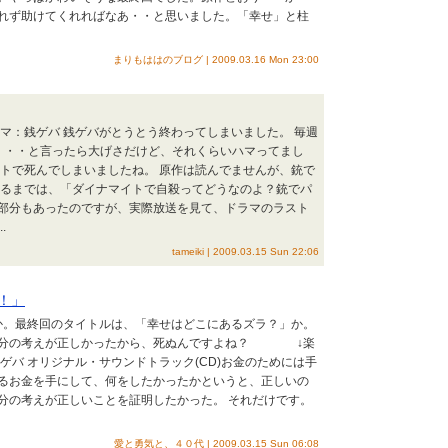
れず助けてくれればなあ・・と思いました。「幸せ」と柱
まりもははのブログ | 2009.03.16 Mon 23:00
テーマ：銭ゲバ 銭ゲバがとうとう終わってしまいました。 毎週
・・・と言ったら大げさだけど、それくらいハマってまし
イトで死んでしまいましたね。 原作は読んでませんが、銃で
見るまでは、「ダイナマイトで自殺ってどうなのよ？銃でパ
部分もあったのですが、実際放送を見て、ドラマのラスト
.
tameiki | 2009.03.15 Sun 22:06
！」
っか。最終回のタイトルは、「幸せはどこにあるズラ？」か。
自分の考えが正しかったから、死ぬんですよね？ ↓楽
ゲバ オリジナル・サウンドトラック(CD)お金のためには手
るお金を手にして、何をしたかったかというと、正しいの
分の考えが正しいことを証明したかった。 それだけです。
愛と勇気と、４０代 | 2009.03.15 Sun 06:08