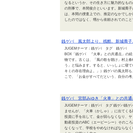
なるというか、その生き方に魅力的なもの
の刑事で、本間俊介といいます。新城喬子
は、本間の捜査上での、推定のなかでしか
したのではなく、甥から依頼されてのことで、
銭ゲバ 風太郎より、残酷。新城喬子
JUGEMテーマ：銭ゲバ タグ 銭ゲバ ↓
BOX「銭ゲバ 『火車』との共通点」の
物です。古くは、「風の歌を聴け」村上春
う」と悩みます。すると、いっしょに寝て
キミの存在理由よ。」）銭ゲバの風太郎も
こで、「お金がすべてだという、自分の考えが
銭ゲバ 宮部みゆき「火車」との共通
JUGEMテーマ：銭ゲバ タグ 銭ゲバ銭
ませんが、「火車（かしゃ）」に出てくる
投資に手を出して、金が回らなくなり、ヤ
動産投資のABC（エービーシー）そのこ
なくなって、学校をやめなければならなく