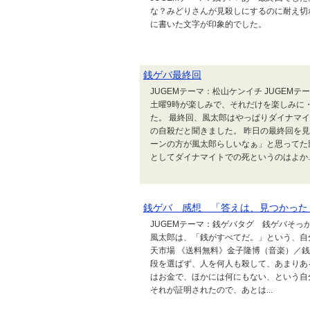
な？みどりさんが見殺しにするのに耐え切
に書いた文字が印象的でした。
銭ゲバ最終回
JUGEMテーマ：松山ケンイチ JUGEM
土曜9時が楽しみで、それだけを楽しみに
た。 最終回、風太郎はやっぱりダイナマ
の自殺だと聞きました。 昨日の最終回を
ーンの方が風太郎らしいなぁ」と思ってた
としてダイナマイトでの死というのはよか..
銭ゲバ 感想 「答えは、見つかった
JUGEMテーマ：銭ゲバタグ 銭ゲバそ
風太郎は、「銭がすべてだ。」という、
天市場 《送料無料》金子隆博（音楽）／銭
段を選ばず、人を何人も殺して、あまりあ
はお金で、ほかには何にもない、という自
それが証明されたので、あとは...