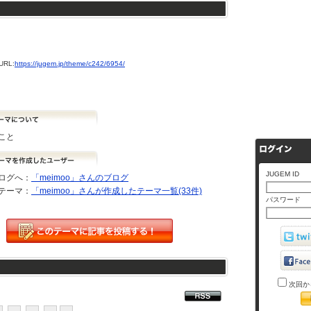
RL:
https://jugem.jp/theme/c242/6954/
こと
JUGEM ID
ログへ：
「meimoo」さんのブログ
テーマ：
「meimoo」さんが作成したテーマ一覧(33件)
パスワード
次回か