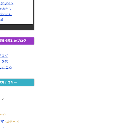
L)ログイン
Dを忘れたら
を忘れたら
作成
ブログ
４０代
るところ
ラマ
ーマ)
ラマ
(10テーマ)