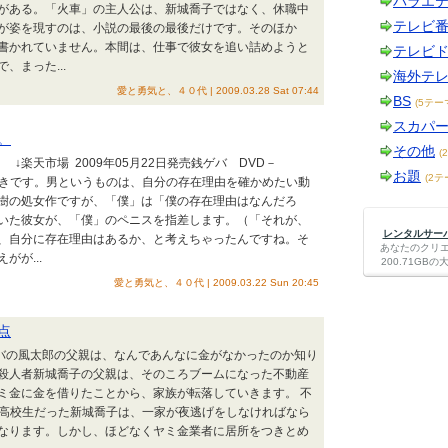
バラエ
がある。「火車」の主人公は、新城喬子ではなく、休職中
テレビ
が姿を現すのは、小説の最後の最後だけです。そのほか
書かれていません。本間は、仕事で彼女を追い詰めようと
テレビ
まった...
海外テ
愛と勇気と、４０代 | 2009.03.28 Sat 07:44
BS
(5テー
スカパ
。
その他
(
楽天市場 2009年05月22日発売銭ゲバ DVD－
お題
(2テ
続きです。男というものは、自分の存在理由を確かめたい動
樹の処女作ですが、「僕」は「僕の存在理由はなんだろ
いた彼女が、「僕」のペニスを指差します。（「それが、
レンタルサーバー
、自分に存在理由はあるか、と考えちゃったんですね。そ
あなたのクリ
が...
200.71G
愛と勇気と、４０代 | 2009.03.22 Sun 20:45
点
ゲバの風太郎の父親は、なんであんなに金がなかったのか知り
殺人者新城喬子の父親は、そのころブームになった不動産
ミ金に金を借りたことから、家族が転落していきます。 不
ろ高校生だった新城喬子は、一家が夜逃げをしなければなら
なります。しかし、ほどなくヤミ金業者に居所をつきとめ