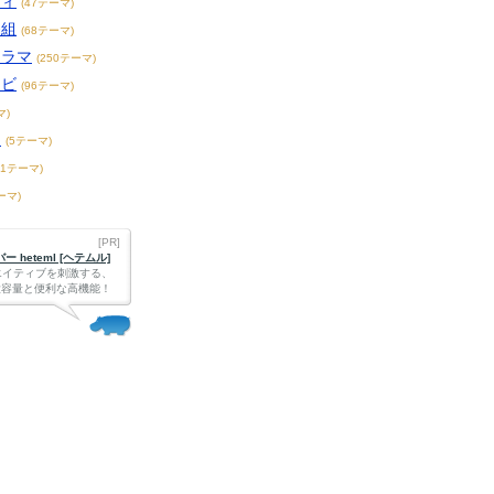
ティ
(47テーマ)
番組
(68テーマ)
ドラマ
(250テーマ)
レビ
(96テーマ)
マ)
ー
(5テーマ)
21テーマ)
ーマ)
[PR]
 heteml [ヘテムル]
エイティブを刺激する、
Bの大容量と便利な高機能！