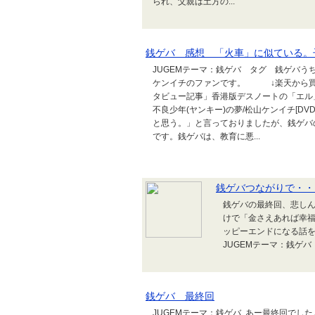
られ、父親は土方の...
銭ゲバ 感想 「火車」に似ている。
JUGEMテーマ：銭ゲバ タグ 銭ゲバ
ケンイチのファンです。 ↓楽天から買えます
タビュー記事」香港版デスノートの「エ
不良少年(ヤンキー)の夢/松山ケンイチ[D
と思う。」と言っておりましたが、銭ゲバ
です。銭ゲバは、教育に悪...
銭ゲバつながりで・・
銭ゲバの最終回、悲し
けで「金さえあれば幸
ッピーエンドになる話
JUGEMテーマ：銭ゲバ
銭ゲバ 最終回
JUGEMテーマ：銭ゲバ あー最終回でし