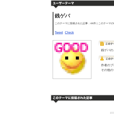
銭ゲバ
このテーマに投稿された記事：44件 | このテーマのU
Tweet
Check
銭ゲバの
作者のブ
その他の