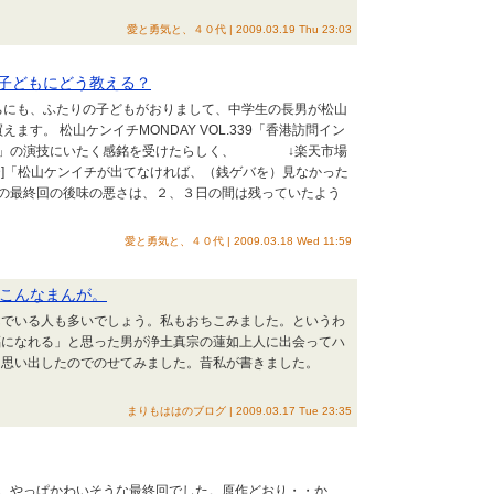
愛と勇気と、４０代 | 2009.03.19 Thu 23:03
子どもにどう教える？
うちにも、ふたりの子どもがおりまして、中学生の長男が松山
。 松山ケンイチMONDAY VOL.339「香港訪問イン
ル」の演技にいたく感銘を受けたらしく、 ↓楽天市場
VD]「松山ケンイチが出てなければ、（銭ゲバを）見なかった
の最終回の後味の悪さは、２、３日の間は残っていたよう
愛と勇気と、４０代 | 2009.03.18 Wed 11:59
こんなまんが。
んでいる人も多いでしょう。私もおちこみました。というわ
福になれる」と思った男が浄土真宗の蓮如上人に出会ってハ
を思い出したのでのせてみました。昔私が書きました。
まりもははのブログ | 2009.03.17 Tue 23:35
た。やっぱかわいそうな最終回でした。原作どおり・・か