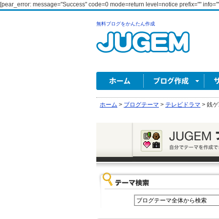
[pear_error: message="Success" code=0 mode=return level=notice prefix="" info=""
無料ブログをかんたん作成
ホーム
>
ブログテーマ
>
テレビドラマ
>
銭ゲ