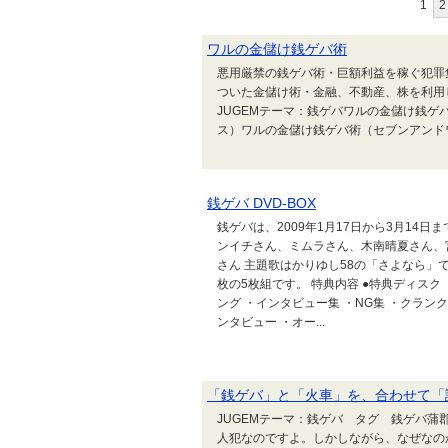
1
2
ワルの金儲け銭ゲバ術
悪用厳禁の銭ゲバ術・巨額利益を稼ぐ犯罪
ついた金儲け術・金融、不動産、株を利用
JUGEMテーマ：銭ゲバワルの金儲け銭
ス）ワルの金儲け銭ゲバ術（セブンアンド
銭ゲバ DVD-BOX
銭ゲバは、2009年1月17日から3月14
ンイチさん、ミムラさん、木南晴夏さん、
さん 主題歌はかりゆし58の「さよなら」です
枚の5枚組です。 特典内容 ●特典ディスク
ング ・インタビュー集 ・NG集 ・クラン
ンタビュー ・オー...
「銭ゲバ」と「火車」を、合わせて「
JUGEMテーマ：銭ゲバ タグ 銭ゲバ蒲
人犯なのですよ。しかしながら、なぜなの