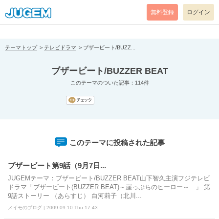
[pear_error: message="Success" code=0 mode=return level=notice
prefix="" info=""]
無料登録
ログイン
テーマトップ
テレビドラマ
ブザービート/BUZZ...
ブザービート/BUZZER BEAT
このテーマのついた記事：114件
このテーマに投稿された記事
ブザービート第9話（9月7日...
JUGEMテーマ：ブザービート/BUZZER BEAT山下智久主演フジテレビ
ドラマ「ブザービート(BUZZER BEAT)～崖っぷちのヒーロー～ 」 第
9話ストーリー （あらすじ） 白河莉子（北川...
メイモのブログ | 2009.09.10 Thu 17:43