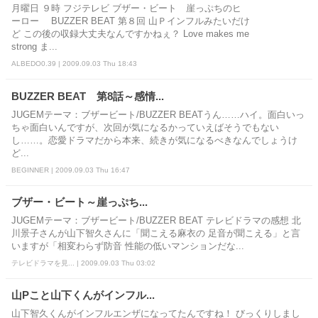
月曜日 ９時 フジテレビ ブザー・ビート 崖っぷちのヒ
ーロー BUZZER BEAT 第８回 山Ｐインフルみたいだけ
ど この後の収録大丈夫なんですかねぇ？ Love makes me
strong ま...
ALBEDO0.39 | 2009.09.03 Thu 18:43
BUZZER BEAT 第8話～感情...
JUGEMテーマ：ブザービート/BUZZER BEATうん……ハイ。面白いっ
ちゃ面白いんですが、次回が気になるかっていえばそうでもない
し……。恋愛ドラマだから本来、続きが気になるべきなんでしょうけ
ど...
BEGINNER | 2009.09.03 Thu 16:47
ブザー・ビート～崖っぷち...
JUGEMテーマ：ブザービート/BUZZER BEAT テレビドラマの感想 北
川景子さんが山下智久さんに「聞こえる麻衣の 足音が聞こえる」と言
いますが「相変わらず防音 性能の低いマンションだな...
テレビドラマを見... | 2009.09.03 Thu 03:02
山Pこと山下くんがインフル...
山下智久くんがインフルエンザになってたんですね！ びっくりしまし