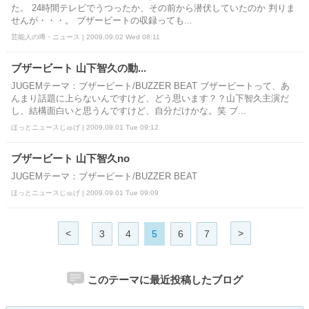
た。 24時間テレビでうつったか、その前から潜伏していたのか 判りま
せんが・・・。 ブザービートの収録っても...
芸能人の噂・ニュース | 2009.09.02 Wed 08:11
ブザービート 山下智久の動...
JUGEMテーマ：ブザービート/BUZZER BEAT ブザービートって、あ
んまり話題に上らないんですけど、どう思います？？山下智久主演だ
し、結構面白いと思うんですけど、自分だけかな。笑 ブ...
ほっとニュースじゅげ | 2009.09.01 Tue 09:12
ブザービート 山下智久no
JUGEMテーマ：ブザービート/BUZZER BEAT
ほっとニュースじゅげ | 2009.09.01 Tue 09:09
<
>
3
4
5
6
7
このテーマに最近投稿したブログ