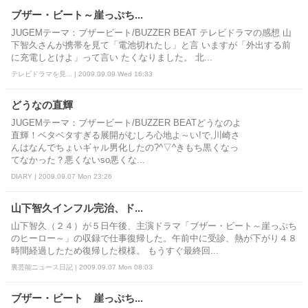
ブザー・ビート～崖っぷち...
JUGEMテーマ：ブザービート/BUZZER BEAT テレビドラマの感想 山
下智久さんが携帯を見て「電池切れたし」と言 いますが「外出する前
に充電しとけよ」って言い たくなりました。 北...
テレビドラマを見... | 2009.09.09 Wed 16:33
どうなの直輝
JUGEMテーマ：ブザービート/BUZZER BEATどうなのよ
直輝！ベタベタすぎる展開がむしろ心地よ～い!で,川崎さ
んはなんでちょいギャル男化したの?^▽^きもち黒くなっ
てなかった？悪くないso悪くな...
DIARY | 2009.09.07 Mon 23:26
山下智久インフル完治、ド...
山下智久（２４）が５日午後、主演ドラマ「ブザー・ビート～崖っぷち
のヒーロー～」の収録で仕事復帰した。午前中に受診、熱が下がり４８
時間経過したため復帰した模様。 もうすぐ最終回...
裏芸能ニュース日記 | 2009.09.07 Mon 08:03
ブザー・ビート 崖っぷち...