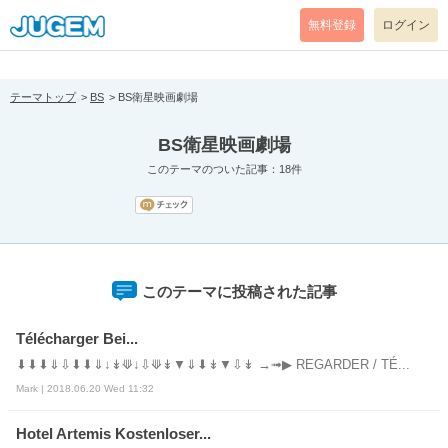
[pear_error: message="Success" code=0 mode=return level=notice
prefix="" info=""]
無料登録
ログイン
テーマトップ
BS
BS衛星映画劇場
BS衛星映画劇場
このテーマのついた記事：18件
このテーマに投稿された記事
Télécharger Bei...
⬇⬇⬇⇓⇩⬇⬇⇓↓↡⟱↓⇩⟱↡▼⇓⬇↡▼⇩↡ →➟▶ REGARDER / TÉ...
Mark | 2018.06.20 Wed 11:32
Hotel Artemis Kostenloser...