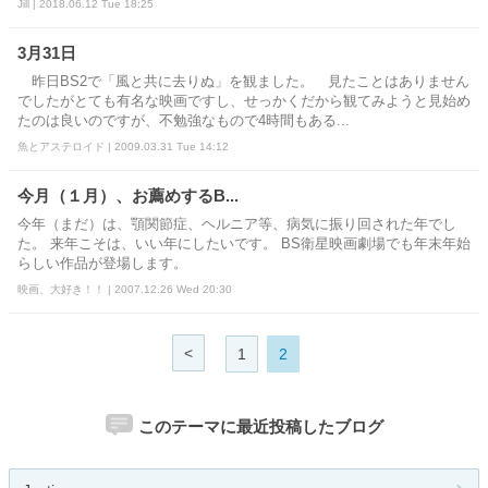
Jill | 2018.06.12 Tue 18:25
3月31日
昨日BS2で「風と共に去りぬ」を観ました。 見たことはありません
でしたがとても有名な映画ですし、せっかくだから観てみようと見始め
たのは良いのですが、不勉強なもので4時間もある...
魚とアステロイド | 2009.03.31 Tue 14:12
今月（１月）、お薦めするB...
今年（まだ）は、顎関節症、ヘルニア等、病気に振り回された年でし
た。 来年こそは、いい年にしたいです。 BS衛星映画劇場でも年末年始
らしい作品が登場します。
映画、大好き！！ | 2007.12.26 Wed 20:30
<
1
2
このテーマに最近投稿したブログ