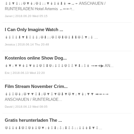
⇓⇓▼⇓↓↓⟱▼↡↓⟱⇓↓↓▼↡⇓↡⬇↡ ➠→➛ ANSCHAUEN /
RUNTERLADEN Hotel Artemis ←⇐⇐ ͣ...
Janet | 2018.06.20 Wed 05:15
I Can Only Imagine Watch ...
↡⇓⇩⇓⬇▼⬇⇩⇓⇓↓⟱⬇↓↓⟱⇩⟱⬇⟱⇓⬇⬇⟱⇩▼↓⇓ ...
Jessica | 2018.06.14 Thu 20:48
Kostenlos online Show Dog...
↡▼↓▼▼↡⇓▼↡⇓⟱⇩⬇⟱↓⇓⇩⇓⟱⇩⇩▼⬇↓⇩↡ ➞➠➔▶ AN...
Eric | 2018.06.13 Wed 22:20
Film Stream November Crim...
↡⇓⇩⟱↡↓⟱▼▼⇩⬇↓⟱▼⇩▼⟱⬇▼⟱▼↓▼↡↓▼▼ ➡➟➛➞
ANSCHAUEN / RUNTERLADE...
David | 2018.06.13 Wed 08:05
Gratis herunterladen The ...
⟱⇓⇓↡⬇⟱⇩⟱↡⇓⟱▼↓↡⇩⬇↓⇩↓⬇⇩⇩↓↓⇓⇓↡⬇▼⇩...