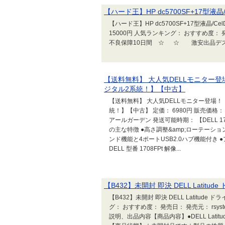
【ハード王】HP dc5700SF+17型液晶/Ce
【ハード王】HP dc5700SF+17型液晶/CelD
15000円 人気ランキング： おすすめ度： 
不良保障10日間 ☆ ☆ 激安出品デスク
【送料無料】 大人気DELLモニター登場！
ジタル2系統！】【中古】
【送料無料】 大人気DELLモニター登場！【D
統！】【中古】 定価： 6980円 販売価格：
アールガーデン 発送可能時期： 【DELL 1
の主な特徴 ●高さ調整&amp;ローテーション機能
ンド機能と4ポートUSB2.0ハブ機能付き
DELL 型番 1708FPt 解像...
【B432】未開封 即決 DELL Latitud
【B432】未開封 即決 DELL Latitude
グ： おすすめ度： 発売日： 発売元： rsyste
説明、出品内容【商品内容】●DELL Lat