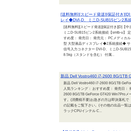
[送料無料][スピード発送][保証付き][D]
レイ◆DVI-D、ミニD-SUB15ピン2系統
[送料無料][スピード発送][保証付き][D]【中古
ミニD-SUB15ピン2系統接続【smtb-u】 
すめ度： 発売日： 発売元： PCメディカルクリ
型 大型液晶ディスプレイ◆2系統接続◆ サイズ 
信号入力コネクター DVI-D、ミニD-SUB1
8.5kg（スタンドを含む） 付属...
新品 Dell Vostro460 i7-2600 8G/1TB
新品 Dell Vostro460 i7-2600 8G/1TB 
人気ランキング： おすすめ度： 発売日： 発売元： s
2600 8G/1TB GeForce GT420 W
す。(消費税不要)お急ぎの方は即決落札で
の記載をご覧下さい。(その他の出品一覧はこちら)
ラックCPUインテル C...