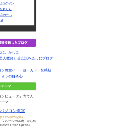
L)ログイン
Dを忘れたら
を忘れたら
作成
ばに、かしこ
の美人教師と英会話を楽しむブログ
コン教室イトーヨーカドー姉崎校
ｉｄｏの好奇心
コンピュータ」内で人
テーマ
パソコン教室
(14124件の記事)
「パソコンの基礎」からMi
crosoft Office Speciali...