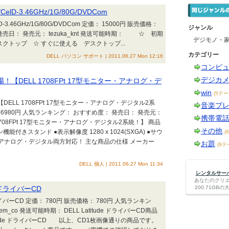
lD-3.46GHz/1G/80G/DVDCom
-3.46GHz/1G/80G/DVDCom 定価： 15000円 販売価格：
ジャンル
発売日： 発売元： tezuka_knt 発送可能時期： ☆ 初期
デジモノ・
トップ ☆ すぐに使える デスクトップ...
カテゴリー
DELL パソコン サポート | 2011.06.27 Mon 12:16
コンピ
デジカ
【DELL 1708FPt 17型モニター・アナログ・デ
win
(5テー
ELL 1708FPt 17型モニター・アナログ・デジタル2系
音楽プ
 6980円 人気ランキング： おすすめ度： 発売日： 発売元：
携帯電
708FPt 17型モニター・アナログ・デジタル2系統！】 商品
その他
付きスタンド ●表示解像度 1280 x 1024(SXGA) ●サウ
(
 ●アナログ・デジタル両方対応！ 主な商品の仕様 メーカー
お題
(9テ
DELL 個人 | 2011.06.27 Mon 11:34
レンタルサーバー
あなたのクリ
e ドライバーCD
200.71G
 ドライバーCD 定価： 780円 販売価格： 780円 人気ランキン
m_co 発送可能時期： DELL Latitude ドライバーCD商品
itude ドライバーCD 以上、CD1枚画像通りの商品です。