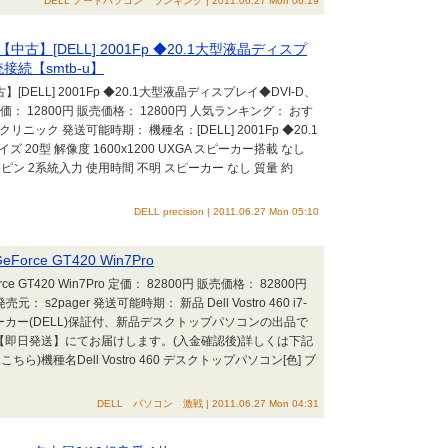
DELL ノートパソコン ランキング | 2011.06.27 Mon 06:19
【中古】[DELL] 2001Fp ◆20.1大型液晶ディスプ
接続【smtb-u】
】[DELL] 2001Fp ◆20.1大型液晶ディスプレイ◆DVI-D、
定価： 12800円 販売価格： 12800円 人気ランキング： おす
ニック 発送可能時期： 機種名：[DELL] 2001Fp ◆20.1
20型 解像度 1600x1200 UXGA スピーカー搭載 なし
5ピン 2系統入力 使用時間 不明 スピーカー なし 質量 約
DELL precision | 2011.06.27 Mon 05:10
 GeForce GT420 Win7Pro
GeForce GT420 Win7Pro 定価： 82800円 販売価格： 82800円
2pager 発送可能時期： 新品 Dell Vostro 460 i7-
in7Proメーカー(DELL)保証付、新品デスクトップパソコンの出品で
【即日発送】にてお届けします。(入金確認後)詳しくは下記
機種名Dell Vostro 460 デスクトップパソコン[色] ブ
DELL パソコン 激戦 | 2011.06.27 Mon 04:31