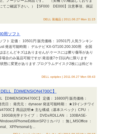
上、ノークレーム商品です。 （実機での確認しておりま
てご確認下さい。）【SF000 DE000】注意事項、保証
DELL 装備品 | 2011.06.27 Mon 11:15
300用ソフト
用ソフト 定価： 10501円 販売価格： 10501円 人気ランキン
st 発送可能時期： デルナビ KX-GT100.200.300用 全国
VDにはほとんどキズはありませんが.ケースには擦り傷等があり
能等場合のみ返品可能ですが.発送後7ケ日以内に限ります
）DVDの状態に変更があります.プログラムデイスク2枚には殆どキ
DELL optiplex | 2011.06.27 Mon 08:43
LL 【DIMENSION4700C】
 【DIMENSION4700C】 定価： 16800円 販売価格：
売日： 発売元： dynaoar 発送可能時期： ★19インチワイ
SION4700C】商品説明★ 主な構成（基本スペック）CPU ：
： 160GB光学ドライブ ： DVD±RDLLAN ： 100BASE-
ndowsXPhomeEditionSP2リカバリ ： 無しMSOffice ：
nal、XPPersonalを...