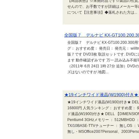
【商品状態】☆未開封品です☆製品の性質
せんので、お手数ですが詳細はメーカー等に
について【注意事項】◆落札された方は...
全国版７ デルナビ KX-GT100.200.
全国版７ デルナビ KX-GT100.200.300
グ： おすすめ度： 発売日： 発売元： willtru
版７です DVD3枚 取説セットです. D
ます 動作確認ずみです 万一.読み込み不
（2011年 6月 24日 1時 27分 追加
ズはないのですが.地図...
★19インチワイド液晶(W1900)付き★ DE
★19インチワイド液晶(W1900)付き★ DELL
16800円 人気ランキング： おすすめ度： 発
ド液晶(W1900)付き★ DELL 【DIMEN
Pentium4 3GHzメモリー ： 512MBHDD 
TX/10BASE-TTVチューナー ： 無しOS ： Wi
無し・MSOffice2007Personal、2003Perso