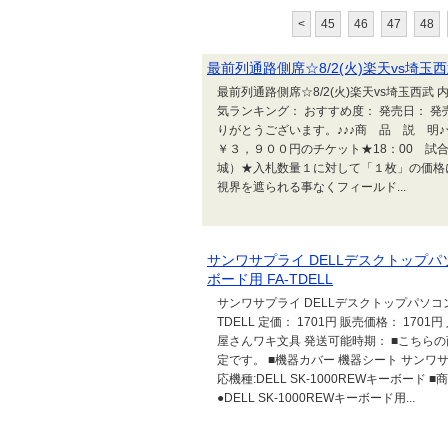
<
45
46
47
48
最前列通路側席☆8/2(火)楽天vs埼玉
最前列通路側席☆8/2(火)楽天vs埼玉西武 内
気ランキング： おすすめ度： 発売日： 発売元： 
りがとうございます。♪♪♪商 品 説 明
￥３，９００円のチケット★18：00 試
城）★入札数量１に対して「１枚」の価格
視界を遮られる事なくフィールド...
サンワサプライ DELLデスクトップパソ
ボード用 FA-TDELL
サンワサプライ DELLデスクトップパソコン用
TDELL 定価： 1701円 販売価格： 17
屋さんワキ文具 発送可能時期： ■こちら
定です。 ■機器カバー 機器シート サンワサプライ
応機種:DELL SK-1000REWキーボー
●DELL SK-1000REWキーボード用...