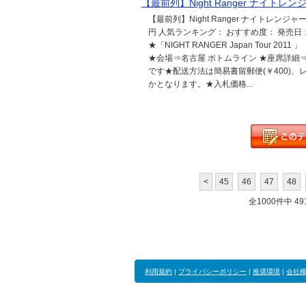
【最前列】Night Ranger ナイトレン
【最前列】Night Ranger ナイトレンジャー
円 人気ランキング： おすすめ度： 発売日： 発売
★「NIGHT RANGER Japan Tour 2
★会場⇒名古屋 ボトムライン ★座席詳細
です★配送方法は簡易書留郵便(￥400)、レタ
かとなります。★入札価格...
<
45
46
47
48
全1000件中 491
利用規約
|
プライバシーポリシー
|
推奨環境
|
会社