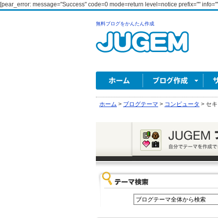
[pear_error: message="Success" code=0 mode=return level=notice prefix="" info=""
無料ブログをかんたん作成
ホーム
>
ブログテーマ
>
コンピュータ
>
セキ