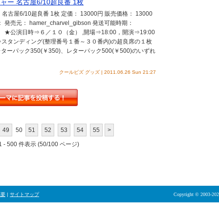
ジャー 名古屋6/10超良番 1枚
 名古屋6/10超良番 1枚 定価： 13000円 販売価格： 13000
元： hamer_charvel_gibson 発送可能時期：
011 」 ★公演日時⇒６／１０（金） ,開場⇒18:00，開演⇒19:00
⇒スタンディング(整理番号１番～３０番内)の超良席の１枚
ーパック350(￥350)、レターパック500(￥500)のいずれ
クールビズ グッズ | 2011.06.26 Sun 21:27
49
50
51
52
53
54
55
>
 - 500 件表示 (50/100 ページ)
概要
|
サイトマップ
Copyright © 2003-