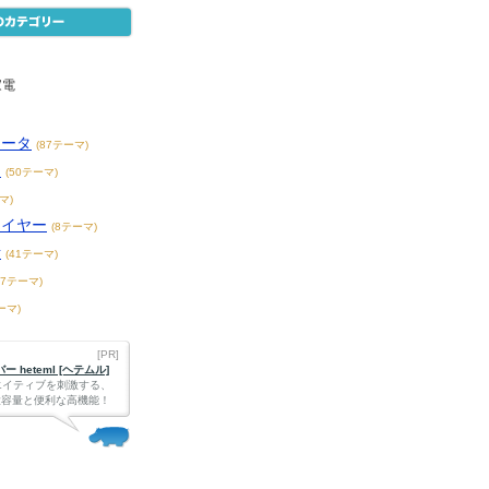
家電
ュータ
(87テーマ)
メ
(50テーマ)
マ)
レイヤー
(8テーマ)
話
(41テーマ)
87テーマ)
ーマ)
[PR]
 heteml [ヘテムル]
エイティブを刺激する、
Bの大容量と便利な高機能！