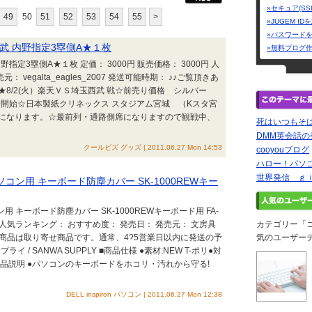
»セキュア(SS
49
50
51
52
53
54
55
>
»JUGEM I
»パスワード
西武 内野指定3塁側A★１枚
»無料ブログ
野指定3塁側A★１枚 定価： 3000円 販売価格： 3000円 人
vegalta_eagles_2007 発送可能時期： ♪♪ご覧頂きあ
♪★8/2(火）楽天ＶＳ埼玉西武 戦☆前売り価格 シルバー
合開始☆日本製紙クリネックス スタジアム宮城 （Kスタ宮
になります。☆最前列・通路側席になりますので観戦中、
死はいつもそ
DMM英会話
クールビズ グッズ | 2011.06.27 Mon 14:53
cooyouブログ
ハロー！パソ
世界発信 ｇ
コン用 キーボード防塵カバー SK-1000REWキー
 キーボード防塵カバー SK-1000REWキーボード用 FA-
01円 人気ランキング： おすすめ度： 発売日： 発売元： 文房具
カテゴリー「
の商品は取り寄せ商品です。通常、4?5営業日以内に発送の予
気のユーザー
 / SANWA SUPPLY ■商品仕様 ●素材:NEW T-ポリ●対
ド ■商品説明 ●パソコンのキーボードをホコリ・汚れから守る!
DELL inspiron パソコン | 2011.06.27 Mon 12:38