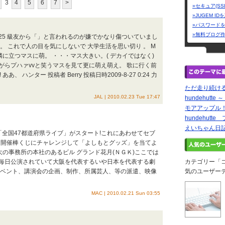
3
4
5
6
7
>
»セキュア(SS
»JUGEM I
»パスワード
»無料ブログ
L25 級友から「」と言われるのが嫌でかなり傷ついていまし
。 これで人の目を気にしないで 大学生活を思い切り 。 M
に立つマスに萌。 ・・・マス大きい。( デカイではなく)
がらプハァvvと笑うマスを見て更に萌え萌え。 歌に行く前
 ハンター 投稿者 Berry 投稿日時2009-8-27 0:24 力
ただ走り続け
JAL | 2010.02.23 Tue 17:47
hundehutt
モアアップル
hundehutt
えいちゃん日
「全国47都道府県ライブ」がスタート!これにあわせてセブ
を開催棒くじにチャレンジして「よしもとグッズ」を当てよ
本最大の事務所の本社のあるビル グランド花月(ＮＧＫ)ここでは
毎日公演されていて大阪を代表するいや日本を代表する劇
カテゴリー「
イベント、講演会の企画、制作、所属芸人、等の派遣、映像
気のユーザー
MAC | 2010.02.21 Sun 03:55