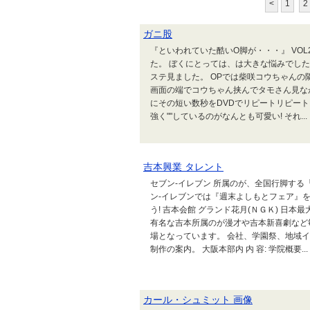
<
1
2
ガニ股
『といわれていた酷いO脚が・・・』 VO
た。 ぼくにとっては、は大きな悩みでした
ステ見ました。 OPでは柴咲コウちゃんの隣
画面の端でコウちゃん挟んでタモさん見な
にその短い数秒をDVDでリピートリピート! ああ、
強く""しているのがなんとも可愛い! それ...
吉本興業 タレント
セブン-イレブン 所属のが、全国行脚する
ン-イレブンでは『週末よしもとフェア』
う! 吉本会館 グランド花月(ＮＧＫ) 日
有名な吉本所属のが漫才や吉本新喜劇など
場となっています。 会社、学園祭、地域
制作の案内。 大阪本部内 内 容: 学院概要...
カール・シュミット 画像