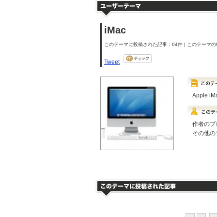
iMac
このテーマに投稿された記事：64件 | このテーマのU
Tweet
Appl
作者のブ
その他の