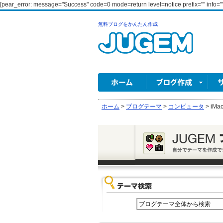
[pear_error: message="Success" code=0 mode=return level=notice prefix="" info=""
無料ブログをかんたん作成
ホーム
>
ブログテーマ
>
コンピュータ
>
iMa