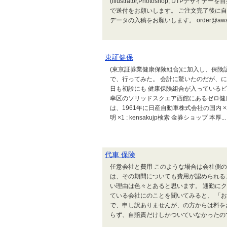
(illustrator,Photoshop, DT
で送付をお願いします。 ご注文完了後に
データの入稿をお願いします。 order@awakes
東証健保
(東京証券業健康保険組合)に加入し、保険
で、行ってみた。 会計に驚いたのだが、
日も初診にも 健康保険組合が入っているビル
幸区のソリッドスクエア西館にあるゼロ健
は、1961年に日産自動車株式会社の国内 ×2 :co
明 ×1 : kensakujp検索 金券ショップ 本厚...
代車 保険
任意会社と費用 このような場合は会社側
は、その期間についても費用が認められる
い理由は色々とあると思います。 通勤に
ている会社にのことを聞いてみると、 「
で、申し訳ありませんが、の方からは料を
らず、自賠責だけしかついていなかったのです