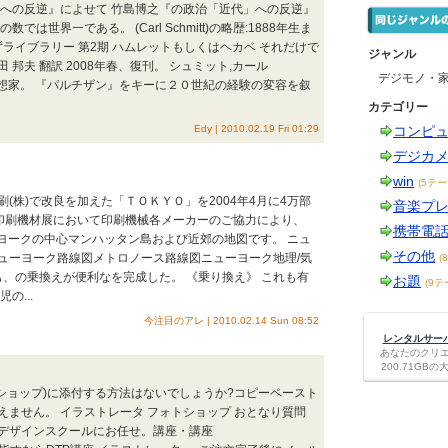
」への反逆』によせて 竹島博之『の政治「近代」への反逆』
世界一である。 (Carl Schmitt)の略歴:1888年生ま
ライブラリー 第2期 ハムレットもしくはヘカベ それだけで
ジャンル
 邦夫 翻訳 2008年春、復刊。 シュミット,カール
デジモノ・
治思想家。 『パルチザン』をキーに２０世紀の経験の変容を叙
カテゴリー
Edy | 2010.02.19 Fri 01:29
コンピ
デジカ
win
(5テー
(株)で改良を加えた「ＴＯＫＹＯ」を2004年4月に4万部
音楽プ
日本印刷機材展において印刷機械各メーカーのご協力により、
携帯電
ーヨークの中心マンハッタン島および近郊の地図です。 ニュ
その他
ューヨーク路線図メトロノース路線図ニューヨーク地理/気
(
も、の乗換えが便利なを完成した。 《乗り換え》 これも有
お題
(9テ
の...
今注目のアレ | 2010.02.14 Sun 08:52
レンタルサーバー
あなたのクリ
200.71G
トショップ)に添付する方法はないでしょうか?コピーペースト
ません。 イラストレータ フォトショップ おとなり質問
TPデザインスクールにお任せ。講座・講座