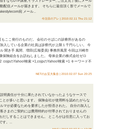
Pデザイナーを目指すならDTP講座,イラストレーター, ご注文完了後にメール
自動配信メールが届きます。 そちらに返信頂く形でメールで
tylecom宛 メール...
今注目のアレ | 2010.02.11 Thu 21:12
証もここ発行のものだ。 会社のそばにの診療所があるの
に加入している企業の社員は診察代が上限１千円らしい。 今
 聞き手 風間、増田(広報委員) 事務所風景 今回は川崎市
康保険組合をお訪ねしました。 母体企業の株式会社ゼロ
jpのYahoo!検索 ×1,cojpのYahoo!検索 ×1 キーワード不
NETのお宝大集合 | 2010.02.07 Sun 20:25
の説明責任が十分に果たされていなかったようなケースで
ことが多いと思います。 保険会社が使用料を認めたがらな
クルマが必要なためを要求したが拒否された。 自分の加入し
お客さまのご契約には費用特約が付帯されておりませんの
おだしすることはできません。 ところがは任意に入ってお
。...