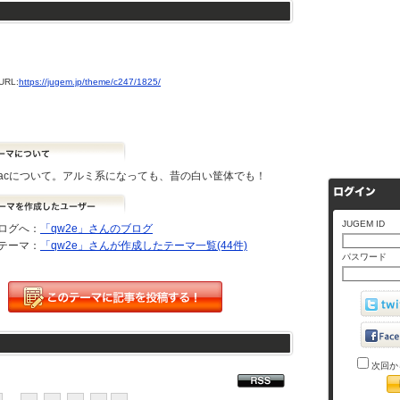
RL:
https://jugem.jp/theme/c247/1825/
e iMacについて。アルミ系になっても、昔の白い筐体でも！
JUGEM ID
ログへ：
「qw2e」さんのブログ
テーマ：
「qw2e」さんが作成したテーマ一覧(44件)
パスワード
次回か