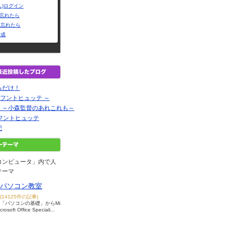
L)ログイン
Dを忘れたら
を忘れたら
作成
るだけ！
e ～ フントヒュッテ ～
！～小森監督のあれこれも～
e フントヒュッテ
記
コンピュータ」内で人
テーマ
パソコン教室
(14125件の記事)
「パソコンの基礎」からMi
crosoft Office Speciali...