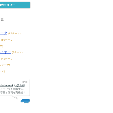
家電
ュータ
(87テーマ)
メ
(50テーマ)
マ)
レイヤー
(8テーマ)
話
(41テーマ)
87テーマ)
ーマ)
[PR]
 heteml [ヘテムル]
エイティブを刺激する、
Bの大容量と便利な高機能！