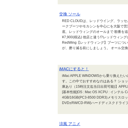
交換 ソール
RED CLOUDは、レッドウイング、ラ
ークブーツやモカシンを中心にを大阪で営
底、レッドウィングのオールまで 順番を追
¥7,900(税込) 他店と違う!?レッドウ
RedWing【レッドウィング】ブーツにつ
が、磨り減る前にしましょう。 オール交換代金:1
iMACにすると！
iMac APPLE WINDOWSから乗り
す。この中でおすすめなのはある？ ショップ
庫あり（15時注文迄当日出荷可能)】APPLE MB9
[基本性能]OS : Mac OS XCPU : インテル 
4GB/16GB(PC3-8500 DDR3)メモリスロット(
DVD±RW/CD-RW)ハードディスクドライブ .
涼風 アニメ