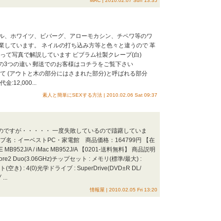
MAC | 2010.02.07 Sun 13:35
ッセル、ホワイツ、ビバーグ、アローモカシン、チペワ等のワ
業しています。 ネイルの打ち込み方等と色々と違うので 革
って写真で解説しています ビブラム社製クレープ(白)
ィングの3つの違い 郵送でのお客様はコチラをご覧下さい
いて (アウトと木の部分にはさまれた部分)と呼ばれる部分
2,000...
素人と簡単にSEXする方法 | 2010.02.06 Sat 09:37
換えたいのですが・・・・・ 一度失敗しているので躊躇していま
名：イーベストPC・家電館 商品価格：164799円 【在
52J/A / iMac MB952J/A 【0201-送料無料】 商品説明
Core2 Duo(3.06GHz)チップセット : メモリ(標準/最大) :
空き) : 4(0)光学ドライブ : SuperDrive(DVD±R DL/
..
情報屋 | 2010.02.05 Fri 13:20