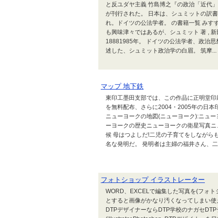
と反ユダヤ主義 竹島博之『の政治「近代
が刊行された。 日本は、シュミットの訳書の数では
れ。ドイツの公法学者。 の書籍一覧 みすず
も興味津々ではあるが、シュミット 著 , 新田
18881985年。 ドイツの公法学者、政
述した、シュミット政治学の白眉。 筑摩...
マップ 地下鉄
東印工墨田支部では、この作品に正明堂印刷
を無料配布、さらに2004・2005年の
ニューヨークの地図(ニューヨーク):ニュ
ーヨークの歴史ニューヨークの衛星写真ニ
候 母はつよしだ!二児の子育てをしながら
名な発明だ。 発明者は主婦の福井さん、二児
フォトショップ イラストレーター
WORD、EXCELで編集した写真を(フォ
とすると画像がかなり汚くなってしまい使え
DTPデザイナーならDTP学校のナガセD