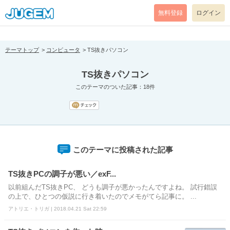
[pear_error: message="Success" code=0 mode=return level=notice
prefix="" info=""]
無料登録
ログイン
テーマトップ
コンピュータ
TS抜きパソコン
TS抜きパソコン
このテーマのついた記事：18件
このテーマに投稿された記事
TS抜きPCの調子が悪い／exF...
以前組んだTS抜きPC、 どうも調子が悪かったんですよね。 試行錯誤
の上で、ひとつの仮説に行き着いたのでメモがてら記事に。 ...
アトリエ・トリガ | 2018.04.21 Sat 22:59