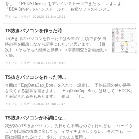
をし、「PBDA Driver」をアンインストールできたら、 いよいよ、
「BDA Driver」のインストールと、 各種ソフトのインス...
アトリエ・トリガ | 2018.03.11 Sun 15:51
TS抜きパソコンを作った時...
TS抜き用のパソコンを作ったのは今年の1月頃ですが 当
時の事を回想しながら記事にしたいと思います。 【目
次】 ＜そもそもの経緯と動機＞ ＜事前調査と計画始動＞
＜経...
アトリエ・トリガ | 2018.03.11 Sun 15:48
TS抜きパソコンを作った時...
今回は「EpgDataCap_Bon」を入れて、設定し、 予約録画の使い勝手
を良くする記事を書きます。 「EpgDataCap_Bon」は略して「EDCB」
と表記される事もあります。 先日、 「T...
アトリエ・トリガ | 2018.02.15 Thu 22:47
TS抜きパソコンが不調にな...
我が家のTS抜きパソコン、先日から不調なのですけれども、 ハードウ
ェアを以前の構成に戻しても、イマイチよろしくない。 それでも、一
応は録画されるので、 少し、そのまま運用し...