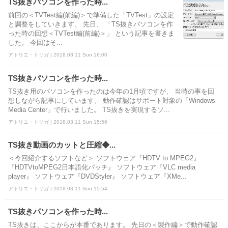
TS抜きパソコンを作った時...
前回の＜TVTest編(前編)＞で準備した「TVTest」の設定
と調整をしていきます。 先日、 「TS抜きパソコンを作
った時の回想＜TVTest編(前編)＞」 という記事を書きま
した。 今回はそ...
アトリエ・トリガ | 2018.03.11 Sun 16:00
TS抜きパソコンを作った時...
TS抜き用のパソコンを作ったのは今年の1月頃ですが、 当時の事を回
想しながら記事にしています。 動作確認はサポート対象の「Windows
Media Center」で行いました。 TS抜きを実現するソ...
アトリエ・トリガ | 2018.03.11 Sun 15:56
TS抜き動画のカットと圧縮◆...
＜今回紹介するソフトなど＞ ソフトウェア『HDTV to MPEG2』
『HDTVtoMPEG2日本語化パッチ』 ソフトウェア『VLC media
player』 ソフトウェア『DVDStyler』 ソフトウェア『XMe...
アトリエ・トリガ | 2018.03.11 Sun 15:54
TS抜きパソコンを作った時...
TS抜きは、ここからが本番であります。 先日の＜製作編＞で動作確認