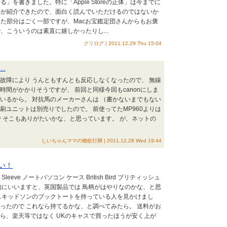
」を書きました。特に「Apple Storeの正体」は今までに
話が紹介できたので、面白く読んでいただけるのではないか
た部分はごく一部ですが、Macお宝鑑定団さんからもお褒
、こういうのは素直に嬉しかったりし...
クリログ | 2011.12.29 Thu 15:04
…
故障により うんともすんとも反応しなくなったので、 無線
時間がかかりそうですが、 前回と同様今回もcanonにしま
いるから。 対抗馬のメーカーさんは （書かないまでもない
刷ユニットは別売りでしたので。 前使ってたMP960よりは
で そこもありがたいかな、と思っています。 が、ネットの
しいちゃんママの物欲行脚 | 2011.12.28 Wed 19:44
い！
 Sleeve ノートパソコン ケース British Bird ブリティッシュ
的にいいますと、英国製品では 鳥柄がはやりなのかな、と思
ャスキッドソンのブックトートを持っている人を見かけまし
ったので これなら持てるかな、と調べてみたら。 送料がお
ら、楽天等ではなく UKのキャスで買ったほうが安く上が