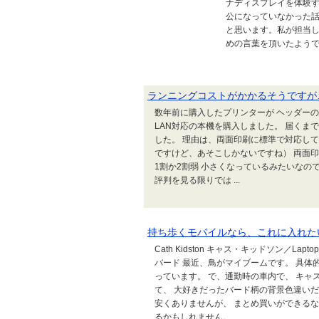
ナディスプレイを体験する
公になっていなかった
と思います。私が担当し
めの言葉を頂いたようで
ランニングコストがかかるそうですが
数年前に購入したプリンターが ヘッダーの
LAN対応の本機を購入しました。 届くまで
した。 理由は、両面印刷に標準で対応して
ですけど、あそこしかないですね） 両面印
1割か2割弱 小さくなっているみたいなの
評判を見る限りでは ...
持ち歩くモバイルなら、これに入れた
Cath Kidston キャス・キッドソン／Laptop
バード 最近、鳥がマイブームです。 具体
っています。 で、通勤時の車内で、 キ
て、 大好きだったバード柄の背景色違いだ
安くありませんが、 まとめ買いができるな
るかもしれません。 ...