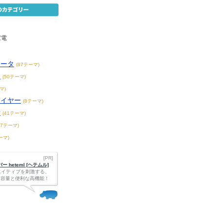
家電
ュータ
(87テーマ)
メ
(50テーマ)
マ)
レイヤー
(8テーマ)
話
(41テーマ)
87テーマ)
ーマ)
[PR]
 heteml [ヘテムル]
エイティブを刺激する、
Bの大容量と便利な高機能！