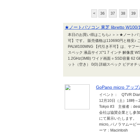
<
36
37
38
39
★ノートパソコン 東芝 libretto W10
本日のお買い得はこちら♪ ＞＞★ノートパソコン 東芝
可】です。 販売価格は110690円と格安♪ この★
PALW100MNG 【代引き不可】は、ヤ
スペック 液晶サイズ*1 7 インチ 解像度 WSVGA (
1.2GHz(3MB) ワイド画面 ○ SSD容量 62
ット（空き） 0(0) 詳細スペック ビデオチップ In
GoPano micro
イベント： QTVR Diary 
12月10日（土）18時～20時
Tokyo #3 主催者：des
会社は協賛企業とし参加致しま
にて展示いたします。 
micro, パノラマム
ーマ：Macintosh