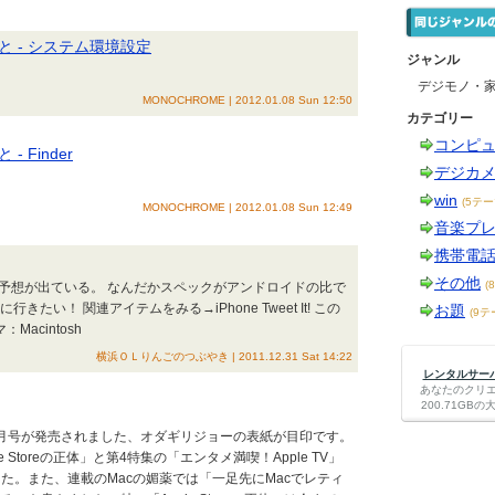
こと - システム環境設定
ジャンル
デジモノ・
MONOCHROME | 2012.01.08 Sun 12:50
カテゴリー
コンピ
 Finder
デジカ
win
(5テー
MONOCHROME | 2012.01.08 Sun 12:49
音楽プ
携帯電
その他
(
ものの予想が出ている。 なんだかスペックがアンドロイドの比で
い！ 関連アイテムをみる→iPhone Tweet It! この
お題
(9テ
acintosh
横浜ＯＬりんごのつぶやき | 2011.12.31 Sat 14:22
レンタルサーバー
あなたのクリ
200.71G
an2月号が発売されました、オダギリジョーの表紙が目印です。
e Storeの正体」と第4特集の「エンタメ満喫！Apple TV」
た。また、連載のMacの媚薬では「一足先にMacでレティ