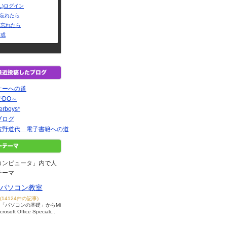
L)ログイン
Dを忘れたら
を忘れたら
作成
ナーへの道
DO～
erboys*
ブログ
波野道代 電子書籍への道
コンピュータ」内で人
テーマ
パソコン教室
(14124件の記事)
「パソコンの基礎」からMi
crosoft Office Speciali...