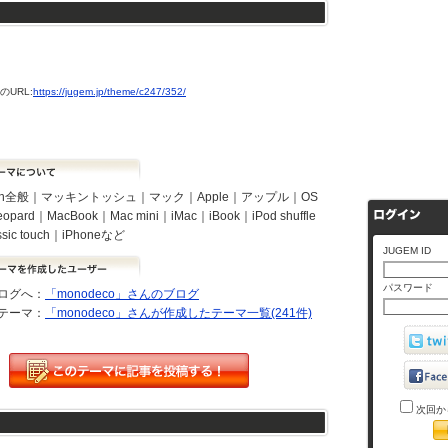
URL:
https://jugem.jp/theme/c247/352/
tosh全般｜マッキントッシュ｜マック｜Apple｜アップル｜OS
eopard｜MacBook｜Mac mini｜iMac｜iBook｜iPod shuffle
assic touch｜iPhoneなど
JUGEM ID
パスワード
ログへ：
「monodeco」さんのブログ
テーマ：
「monodeco」さんが作成したテーマ一覧(241件)
次回か