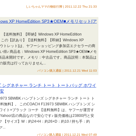
しいちゃんママの物欲行脚 | 2011.12.22 Thu 21:33
XP HomeEdition SP3★OEM■メモリセット[ア
無料】【即納】Windows XP HomeEdition
 この【訳あり】【送料無料】【即納】Windows XP
セット[アウトレット]は、ヤフーショッピング参加店エクセラーの商
商品名：Windows XP HomeEdition SP3★OEM■メモ
：新品未開封です。メモリ：中古品です。商品説明：本製品は
の販売は行っておりません...
パソコン購入通販 | 2011.12.21 Wed 11:03
トンズ シグネチャー ランチ トート トートバッグ ホワイ
格安
973 SBWBK ハンプトンズ シグネチャー ランチ トート ト
料】。 このCOACH F13973 SBWBK ハンプトンズ シ
ホワイト×ブラック コーチ 【送料無料】は、ヤフーが運営す
hoo!店の商品なので安心です♪ 販売価格は23800円と安
【サイズ】W：約24×H：約26×D：約10 / 持ち手：約
..
パソコン購入通販 | 2011.12.21 Wed 07:49