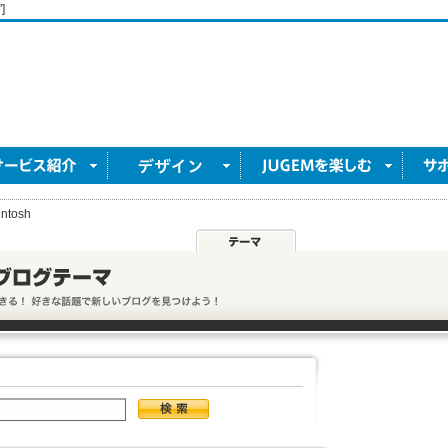
]
ntosh