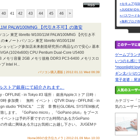
»セキュア(SS
»JUGEM I
40
41
42
43
44
45
46
>
»パスワード
»無料ブログ
0/11M PALW100MNG 【代引き不可】の激安
 libretto W100/11M PALW100MNG 【代引き不
ノートパソコン 東芝 libretto W100/11M
フーショッピング参加店未来創造研究所の商品なので安心♪ 基本
1024x600) CPU Pentium Dual-Core U5400
ゲームプラン
 GB メモリ容量 2GB メモリ規格 DDR3 PC3-6400 メモリスロ
いつのも感じで
tel H...
*moonlight lov
パソコン購入通販 | 2012.01.11 Wed 06:39
ギン太パパの
電子老婆：尾
 アップルストア銀座にて紹介されます。
- OFFLINE - in Tokyo #3 場所： 銀座Appleストア 日時：
 参加費： 無料 イベント：QTVR Diary - OFFLINE - in
カテゴリー「
ign studio "PENCIL" 二宮 章 弊社GLOBAL SYSTEM株式
気のユーザー
す。 『GoPano micro』, 『GoPano plus』をブース
イベントは予約不要ですのでお時間のある方GoPano
ービーの作成に興味ある方はお気軽にお越し下さい。 JUGEMテ
Home360の全方位カメラ | 2012.01.09 Mon 10:33