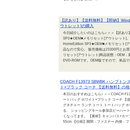
【訳あり】【送料無料】【即納】Windows 
ウトレット]の購入
今日紹介したいのはこちら♪ ＞＞【訳あり】【送料
SP3★OEM■メモリセット[アウトレット]。
HomeEdition SP3★OEM■メモリ
品なので安心。 販売価格は23300円とお買い得♪ 
リセット[アウトレット]商品状態：OEM
DVD-ROMです。OEM版ですので、単品で
COACH F13973 SBWBK ハンプ
ト×ブラック コーチ 【送料無料】の
本日のおすすめはこちら♪ ＞＞COACH F13
ートバッグ ホワイト×ブラック コーチ 【送料無
グネチャー ランチ トート トートバッグ 
る、 ショッピングモール参加店ビーハートYa
くなってます。 【素材】キャンバス×カーフ 
55cm 【仕様】開閉：ファスナー 内側：ファ.