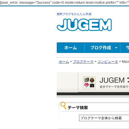
[pear_error: message="Success" code=0 mode=return level=notice prefix="" info=""
無料ブログをかんたん作成
ホーム
>
ブログテーマ
>
コンピュータ
>
Maci