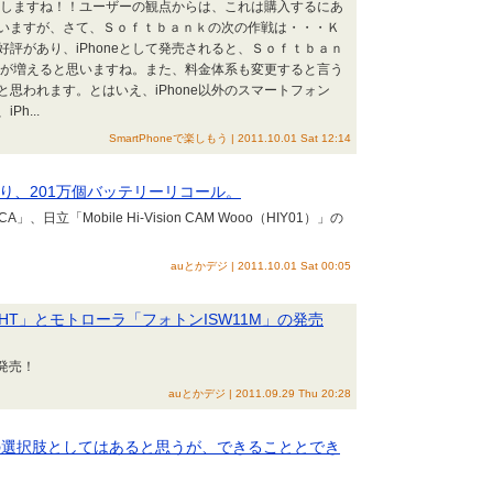
終了しますね！！ユーザーの観点からは、これは購入するにあ
いますが、さて、Ｓｏｆｔｂａｎｋの次の作戦は・・・Ｋ
評があり、iPhoneとして発売されると、Ｓｏｆｔｂａｎ
換えが増えると思いますね。また、料金体系も変更すると言う
思われます。とはいえ、iPhone以外のスマートフォン
h...
SmartPhoneで楽しもう | 2011.10.01 Sat 12:14
り、201万個バッテリーリコール。
、日立「Mobile Hi-Vision CAM Wooo（HIY01）」の
auとかデジ | 2011.10.01 Sat 00:05
12HT」とモトローラ「フォトンISW11M」の発売
発売！
auとかデジ | 2011.09.29 Thu 20:28
さまの選択肢としてはあると思うが、できることとでき