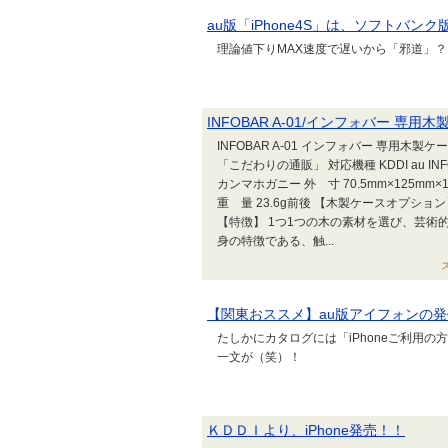
au版「iPhone4S」は、ソフトバン
理論値下りMAX速度で遅いから「邪道」？
INFOBAR A-01/インフォバー 専用木製ケ
INFOBAR A-01 インフォバー 専用木製
「こだわりの通販」 対応機種 KDDI au IN
カンマホガニー 外 寸 70.5mm×125mm×15
重 量 23.6g前後 【木製ケースオプシ
【特徴】 1つ1つの木の素材を選び、芸
身の特徴である、触...
ス
【関東おススメ】au版アイフォンの発
たしかにカタログには「iPhoneご利用の
一文が（笑）！
ＫＤＤＩより、iPhone発売！！