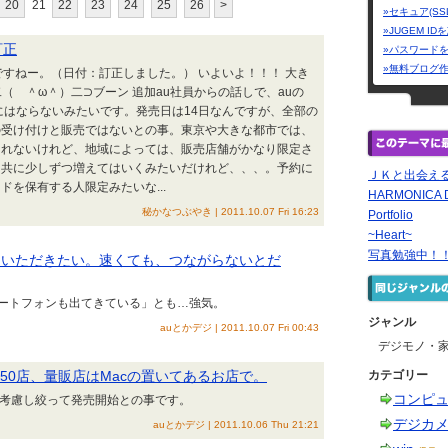
20
21
22
23
24
25
26
>
»セキュア(SS
»JUGEM I
訂正
»パスワード
»無料ブログ
ですねー。（日付：訂正しました。） いよいよ！！！ 大き
（ ＾ω＾）二⊃ブーン 追加au社員からの話しで、auの
販売にはならないみたいです。発売日は14日なんですが、全部の
の受け付けと販売ではないとの事。東京や大きな都市では、
知れないけれど、地域によっては、販売店舗がかなり限定さ
と共に少しずつ増えてはいくみたいだけれど、、、。予約に
ＪＫと出会え
ドを保有する人限定みたいな...
HARMONICA 
秘かなつぶやき | 2011.10.07 Fri 16:23
Portfolio
~Heart~
写真勉強中！
お試しいただきたい。速くても、つながらないとだ
ートフォンも出てきている」とも…強気。
ジャンル
auとかデジ | 2011.10.07 Fri 00:43
デジモノ・
ップ850店、量販店はMacの置いてあるお店で。
カテゴリー
コンピ
を考慮し絞って発売開始との事です。
デジカ
auとかデジ | 2011.10.06 Thu 21:21