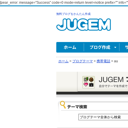
[pear_error: message="Success" code=0 mode=return level=notice prefix="" info=""
無料ブログをかんたん作成
ホーム
>
ブログテーマ
>
携帯電話
>
au