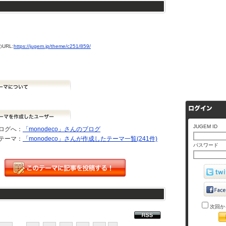
URL:
https://jugem.jp/theme/c251/859/
JUGEM ID
ログへ：
「monodeco」さんのブログ
テーマ：
「monodeco」さんが作成したテーマ一覧(241件)
パスワード
次回か