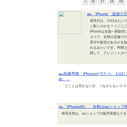
<
16
17
18
19
au iPhone 追加と
発売日は、14日みたい
く動くのかな？ ⊂二二二
iPhoneは全国一斉
エリア、全部の店舗で
受付や販売があるかも
れるみたいです。時間
関して、クレジットカー
au高橋専務「iPhoneがでたら、
め。」
「どことは言わないが、つながらないスマ
au「iPhone4S」、当初はauショ
発売当初は、auショップの販売実績など