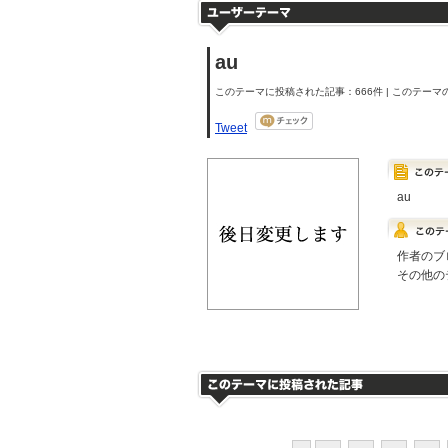
au
このテーマに投稿された記事：666件 | このテーマの
Tweet
au
作者のブ
その他の