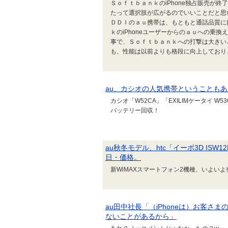
ＳｏｆｔｂａｎｋのiPhone独占販売が
たって選択肢が広がるのでいいことだと思
ＤＤＩのａｕ携帯は、もともと通話品質に好
ｋのiPhoneユーザーからのａｕへの乗
事で、Ｓｏｆｔｂａｎｋへの打撃は大きいと
も、性能は以前よりも格段に向上しており、iP
au、カシオの人気携帯ということもあ
カシオ「W52CA」「EXILIMケータイ W53CA」
バッテリー回収！
au秋冬モデル、htc「イーボ3D ISW
日・価格。
新WiMAXスマートフォン2機種、いよいよ
au田中社長「（iPhoneは）お客
ないことがあるから」