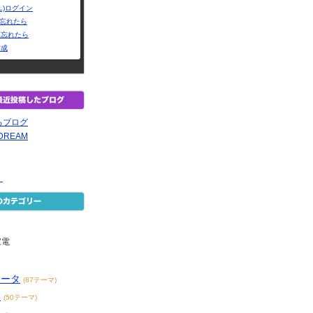
L)ログイン
Dを忘れたら
を忘れたら
作成
るブログ
DREAM
！
家電
ュータ
(87テーマ)
メ
(50テーマ)