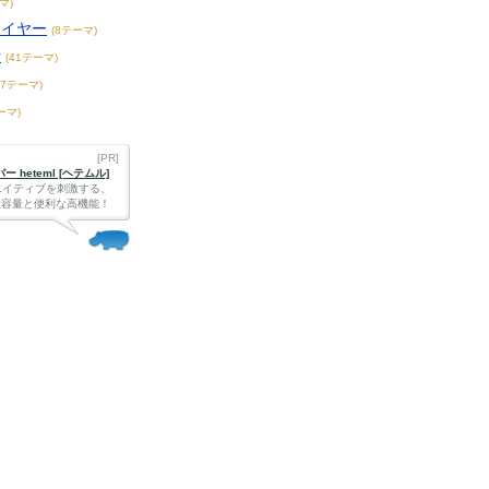
マ)
レイヤー
(8テーマ)
話
(41テーマ)
87テーマ)
ーマ)
[PR]
 heteml [ヘテムル]
エイティブを刺激する、
Bの大容量と便利な高機能！