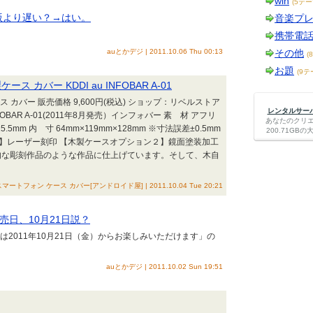
win
(5テー
ク版より遅い？→はい。
音楽プ
携帯電
auとかデジ | 2011.10.06 Thu 00:13
その他
(
お題
(9テ
ース カバー KDDI au INFOBAR A-01
ケース カバー 販売価格 9,600円(税込) ショップ：リベルストア
レンタルサーバー
FOBAR A-01(2011年8月発売）インフォバー 素 材 アフリ
あなたのクリ
.5mm 内 寸 64mm×119mm×128mm ※寸法誤差±0.5mm
200.71G
ョン】レーザー刻印 【木製ケースオプション２】鏡面塗装加工
術的な彫刻作品のような作品に仕上げています。そして、木自
マートフォン ケース カバー[アンドロイド屋] | 2011.10.04 Tue 20:21
売日、10月21日説？
方は2011年10月21日（金）からお楽しみいただけます」の
auとかデジ | 2011.10.02 Sun 19:51