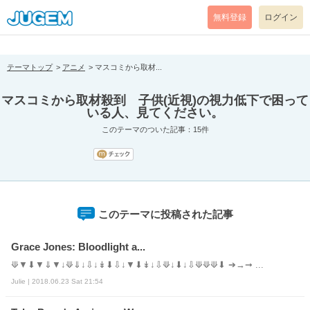
[pear_error: message="Success" code=0 mode=return level=notice
prefix="" info=""]
無料登録
ログイン
テーマトップ
アニメ
マスコミから取材...
マスコミから取材殺到 子供(近視)の視力低下で困って
いる人、見てください。
このテーマのついた記事：15件
このテーマに投稿された記事
Grace Jones: Bloodlight a...
⟱▼⬇▼⇓▼↓⟱⇓↓⇩↓↡⬇⇩↓▼⬇↡↓⇩⟱↓⬇↓⇩⟱⟱⟱⬇ ➔→➞ ...
Julie | 2018.06.23 Sat 21:54