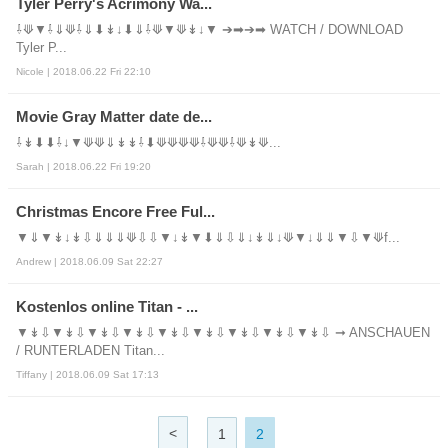
Tyler Perry's Acrimony Wa...
⇩⟱▼⇩⇓⟱⇩⇓⬇↡↓⬇⇓⇩⟱▼⟱↡↓▼ ➔➡➔➡ WATCH / DOWNLOAD
Tyler P...
Nicole | 2018.06.22 Fri 22:10
Movie Gray Matter date de...
⇩↡⬇⬇⇩↓▼⟱⟱⇓↡↡⇩⬇⟱⟱⟱⟱⇩⟱⟱⇩⟱↡⟱...
Sarah | 2018.06.22 Fri 19:20
Christmas Encore Free Ful...
▼⇓▼↡↓↡⇩⇓⇓⇓⟱⇩⇩▼↓↡▼⬇⇓⇩⇓↓↡⇓↓⟱▼↓⇓⇓▼⇩▼⟱f...
Andrew | 2018.06.09 Sat 22:27
Kostenlos online Titan - ...
▼↡⇩▼↡⇩▼↡⇩▼↡⇩▼↡⇩▼↡⇩▼↡⇩▼↡⇩▼↡⇩ ➞ ANSCHAUEN
/ RUNTERLADEN Titan...
Tiffany | 2018.06.09 Sat 17:13
<
1
2