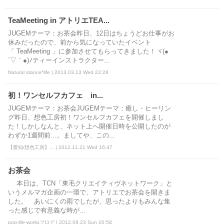
TeaMeeting in アトリエTEA...
JUGEMテーマ：お茶会昨日、12日はちょうどお仕事がお
休みだったので、前から気になっていたイベント
「 TeaMeeting 」に参加させてもらってきました！ヾ(●
´▽｀●)ﾉティーインストラクター...
Natural stance*life | 2013.03.13 Wed 22:28
初！ワンセルフカフェ in...
JUGEMテーマ：お茶会JUGEMテーマ：癒し・ヒーリン
グ昨日、想色工房初！ワンセルフカフェを開催しまし
た！しかしなんと、ネット上へ開催日時を公開したのが
わずか1週間前…。ましてや、この...
【愛知/想色工房】... | 2012.11.21 Wed 16:47
お茶会
本日は、TCN「東毛クリエイティヴネットワーク」と
いうメルマガ企画の一環で、アトリエでお茶会を開きま
した。 あいにくの雨でしたが、思ったよりもみんな集
った感じで有意義な時が...
pop-life-worksブログ | 2012.09.23 Sun 20:58