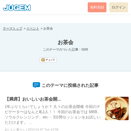
[pear_error: message="Success" code=0 mode=return level=notice
prefix="" info=""]
無料登録
ログイン
テーマトップ
イベント
お茶会
お茶会
このテーマのついた記事：50件
このテーマに投稿された記事
【満席】おいしいお茶会開...
1年ぶりくらいでしょうか？ 久々のお茶会開催 今回のナ
ビゲーターはなんと私1人！！ 今回のお茶会では MBB、
ソウルクレンジング、etc‥ 3分間セッションをお試しい
ただけます。 ...
おいしい暮らし | 2014.01.07 Tue 13:59