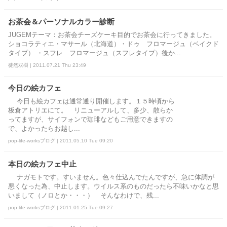
お茶会＆パーソナルカラー診断
JUGEMテーマ：お茶会チーズケーキ目的でお茶会に行ってきました。
ショコラティエ・マサール（北海道）・ドゥ フロマージュ（ベイクド
タイプ） ・スフレ フロマージュ（スフレタイプ）後か...
徒然双樹 | 2011.07.21 Thu 23:49
今日の絵カフェ
今日も絵カフェは通常通り開催します。１５時頃から
板倉アトリエにて。 リニューアルして、多少、散らか
ってますが、サイフォンで珈琲などもご用意できますの
で、よかったらお越し...
pop-life-worksブログ | 2011.05.10 Tue 09:20
本日の絵カフェ中止
ナガモトです。すいません。色々仕込んでたんですが、急に体調が
悪くなった為、中止します。ウイルス系のものだったら不味いかなと思
いまして（ノロとか・・・） そんなわけで、残...
pop-life-worksブログ | 2011.01.25 Tue 09:27