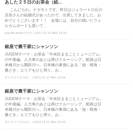
あした２５日のお茶会（絵...
こんにちわ。ナガモトです。昨日はジェラートの丘の
店長さんの結婚式があったので、出席してきました。お
めでとうございます！！ 会場には、自分の描いたウェ
ルカムボードも置いて...
pop-life-worksブログ | 2011.01.24 Mon 16:24
銀座で裏千家にシャンソン
JUGEMテーマ：お茶会「中央区まるごとミュージアム」
の午後編。人力車のあとは再びクルージング。航路は日
本橋川から隅田川へ。日本橋の東側にある「佃・晴海・
勝どき」エリアをひと周り。お...
ギャラリービルの... | 2011.01.17 Mon 14:44
銀座で裏千家にシャンソン
JUGEMテーマ：お茶会「中央区まるごとミュージアム」
の午後編。人力車のあとは再びクルージング。航路は日
本橋川から隅田川へ。日本橋の東側にある「佃・晴海・
勝どき」エリアをひと周り。お...
ギャラリービルの... | 2010.11.01 Mon 15:45