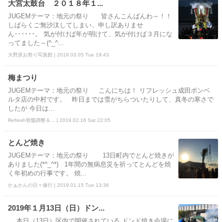
大宮太鼓台 ２０１８年１...
JUGEMテーマ：地元の祭り 皆さんこんばんわ～！！
しばらくご無沙汰してしまい、申し訳ありませ
ん･･････。 気が付けば年が明けて、気が付けば３月にな
ってました～(^_^...
大野原お祭り写真館 | 2019.03.05 Tue 19:43
梅まつり
JUGEMテーマ：地元の祭り こんにちは！ リフレッシュ成田ボンベ
ルタ店の中村です。 昨日までは雪がちらついたりして、真冬の寒さで
したが 今日は...
Refresh骨盤調整＆... | 2019.02.16 Sat 22:05
とんど焼き
JUGEMテーマ：地元の祭り 13日町内でとんど焼きが
ありました(*^_^*) 1年間の無病息災を祈ってとんどを焼
く年初めの行事です。 焼...
かぁかんの日々修行 | 2019.01.15 Tue 13:36
2019年１月13日（日）ドン...
本日（13日）区内で開催されている ドンド焼き会場に