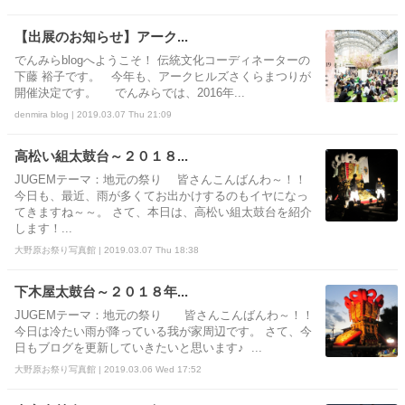
【出展のお知らせ】アーク...
でんみらblogへようこそ！ 伝統文化コーディネーターの
下藤 裕子です。 今年も、アークヒルズさくらまつりが
開催決定です。 でんみらでは、2016年...
denmira blog | 2019.03.07 Thu 21:09
高松い組太鼓台～２０１８...
JUGEMテーマ：地元の祭り 皆さんこんばんわ～！！
今日も、最近、雨が多くてお出かけするのもイヤになっ
てきますね～～。 さて、本日は、高松い組太鼓台を紹介
します！...
大野原お祭り写真館 | 2019.03.07 Thu 18:38
下木屋太鼓台～２０１８年...
JUGEMテーマ：地元の祭り 皆さんこんばんわ～！！
今日は冷たい雨が降っている我が家周辺です。 さて、今
日もブログを更新していきたいと思います♪ ...
大野原お祭り写真館 | 2019.03.06 Wed 17:52