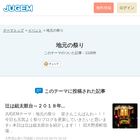
[pear_error: message="Success" code=0 mode=return level=notice
prefix="" info=""]
無料登録
ログイン
テーマトップ
イベント
地元の祭り
地元の祭り
このテーマのついた記事：1120件
このテーマに投稿された記事
辻は組太鼓台～２０１８年...
JUGEMテーマ：地元の祭り 皆さんこんばんわ～！！
今日も元気よく祭りブログを更新していきたいと思いま
す♪ 本日は辻は組太鼓台を紹介します！！ 旧大野原町役
場...
大野原お祭り写真館 | 2019.03.08 Fri 18:19