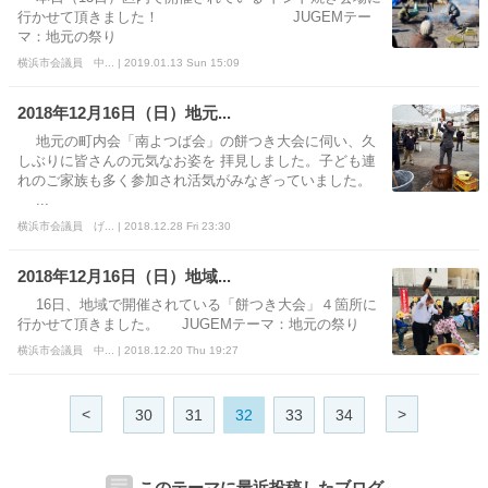
行かせて頂きました！ JUGEMテー
マ：地元の祭り
横浜市会議員 中... | 2019.01.13 Sun 15:09
2018年12月16日（日）地元...
地元の町内会「南よつば会」の餅つき大会に伺い、久
しぶりに皆さんの元気なお姿を 拝見しました。子ども連
れのご家族も多く参加され活気がみなぎっていました。
...
横浜市会議員 げ... | 2018.12.28 Fri 23:30
2018年12月16日（日）地域...
16日、地域で開催されている「餅つき大会」４箇所に
行かせて頂きました。 JUGEMテーマ：地元の祭り
横浜市会議員 中... | 2018.12.20 Thu 19:27
<
>
30
31
32
33
34
このテーマに最近投稿したブログ