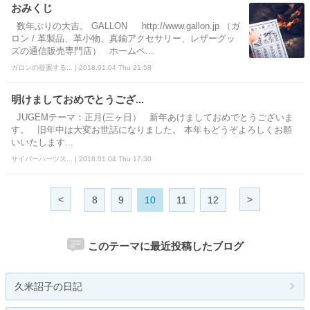
おみくじ
数年ぶりの大吉。 GALLON http://www.gallon.jp （ガ
ロン / 革製品、革小物、真鍮アクセサリー、レザーグッ
ズの通信販売専門店） ホームペ...
ガロンの提案する... | 2018.01.04 Thu 21:58
明けましておめでとうござ...
JUGEMテーマ：正月(三ヶ日） 新年あけましておめでとうございま
す。 旧年中は大変お世話になりました。 本年もどうぞよろしくお願
いいたします...
サイバーハーツス... | 2018.01.04 Thu 17:30
<
>
8
9
10
11
12
このテーマに最近投稿したブログ
久米詔子の日記