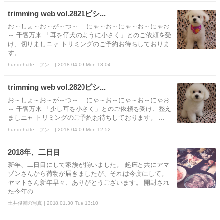
trimming web vol.2821ビシ...
お～しょ～お～が～つ～ にゃ～お～にゃ～お～にゃお
～ 千客万来 「耳を仔犬のように小さく」とのご依頼を受
け、切りましニャ トリミングのご予約お待ちしておりま
す。 ...
hundehutte フン... | 2018.04.09 Mon 13:04
trimming web vol.2820ビシ...
お～しょ～お～が～つ～ にゃ～お～にゃ～お～にゃお
～ 千客万来 「少し耳を小さく」とのご依頼を受け、整え
ましニャ トリミングのご予約お待ちしております。 ...
hundehutte フン... | 2018.04.09 Mon 12:52
2018年、二日目
新年、二日目にして家族が揃いました。 起床と共にアマ
ゾンさんから荷物が届きましたが、それは今度にして。
ヤマトさん新年早々、ありがとうございます。 開封され
た今年の...
土井俊輔の写真 | 2018.01.30 Tue 13:10