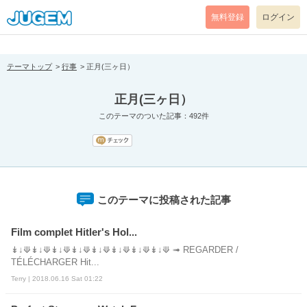
[pear_error: message="Success" code=0 mode=return level=notice
prefix="" info=""]
無料登録
ログイン
テーマトップ
行事
正月(三ヶ日）
正月(三ヶ日）
このテーマのついた記事：492件
このテーマに投稿された記事
Film complet Hitler's Hol...
↡↓⟱↡↓⟱↡↓⟱↡↓⟱↡↓⟱↡↓⟱↡↓⟱↡↓⟱ ➟ REGARDER /
TÉLÉCHARGER Hit...
Terry | 2018.06.16 Sat 01:22