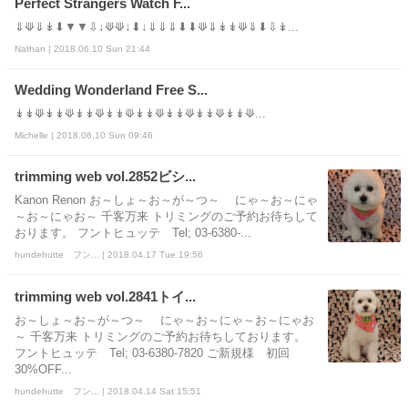
Perfect Strangers Watch F...
⇓⟱⇓↡⬇▼▼⇩↓⟱⟱↓⬇↓⇓⇓⇓⬇⬇⟱⇓↡↡⟱⇓⬇⇩↡...
Nathan | 2018.06.10 Sun 21:44
Wedding Wonderland Free S...
↡↡⟱↡↡⟱↡↡⟱↡↡⟱↡↡⟱↡↡⟱↡↡⟱↡↡⟱...
Michelle | 2018.06.10 Sun 09:46
trimming web vol.2852ビシ...
Kanon Renon お～しょ～お～が～つ～ にゃ～お～にゃ
～お～にゃお～ 千客万来 トリミングのご予約お待ちして
おります。 フントヒュッテ Tel; 03-6380-...
hundehutte フン... | 2018.04.17 Tue 19:56
trimming web vol.2841トイ...
お～しょ～お～が～つ～ にゃ～お～にゃ～お～にゃお
～ 千客万来 トリミングのご予約お待ちしております。
フントヒュッテ Tel; 03-6380-7820 ご新規様 初回
30%OFF...
hundehutte フン... | 2018.04.14 Sat 15:51