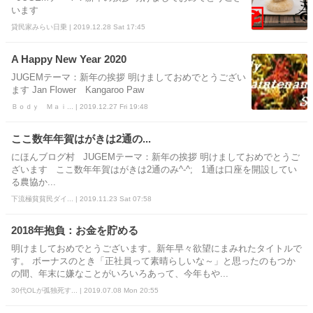
います
貸民家みらい日乗 | 2019.12.28 Sat 17:45
A Happy New Year 2020
JUGEMテーマ：新年の挨拶 明けましておめでとうござい
ます Jan Flower Kangaroo Paw
Ｂｏｄｙ Ｍａｉ... | 2019.12.27 Fri 19:48
ここ数年年賀はがきは2通の...
にほんブログ村 JUGEMテーマ：新年の挨拶 明けましておめでとうご
ざいます ここ数年年賀はがきは2通のみ^-^; 1通は口座を開設してい
る農協か...
下流極貧貧民ダイ... | 2019.11.23 Sat 07:58
2018年抱負：お金を貯める
明けましておめでとうございます。新年早々欲望にまみれたタイトルで
す。 ボーナスのとき「正社員って素晴らしいな～」と思ったのもつか
の間、年末に嫌なことがいろいろあって、今年もや...
30代OLが孤独死す... | 2019.07.08 Mon 20:55