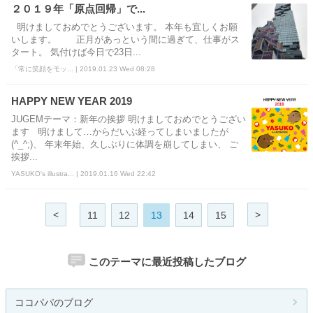
２０１９年「原点回帰」で...
明けましておめでとうございます。 本年も宜しくお願
いします。 正月があっという間に過ぎて、仕事がス
タート。 気付けば今日で23日...
「常に笑顔をモッ... | 2019.01.23 Wed 08:28
HAPPY NEW YEAR 2019
JUGEMテーマ：新年の挨拶 明けましておめでとうござい
ます 明けまして…からだいぶ経ってしまいましたが
(^_^;)、 年末年始、久しぶりに体調を崩してしまい、 ご
挨拶...
YASUKO's illustra... | 2019.01.16 Wed 22:42
<
>
11
12
13
14
15
このテーマに最近投稿したブログ
ココパパのブログ