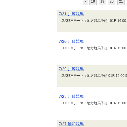
<
18
19
20
21
7/31 川崎競馬
JUGEMテーマ：地方競馬予想 01R 16:00 新馬 4-1.
7/30 川崎競馬
JUGEMテーマ：地方競馬予想 01R 15:00 1-5.2.6.4
7/29 川崎競馬
JUGEMテーマ：地方競馬予想 01R 15:00 5-1.4.8.2
7/28 川崎競馬
JUGEMテーマ：地方競馬予想 01R 15:00 9-8.11.1.
7/27 浦和競馬