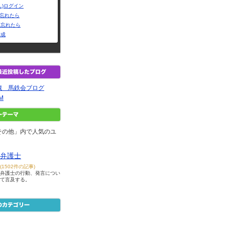
L)ログイン
Dを忘れたら
を忘れたら
作成
歳 馬鉄会ブログ
EM
その他」内で人気のユ
弁護士
(1502件の記事)
弁護士の行動、発言につい
て言及する。