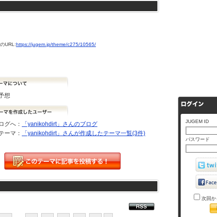
URL:
https://jugem.jp/theme/c275/10565/
予想
JUGEM ID
ログへ：
「yanikohdirt」さんのブログ
テーマ：
「yanikohdirt」さんが作成したテーマ一覧(3件)
パスワード
次回か