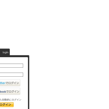
ら自動的にログイン