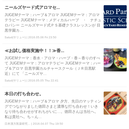
ニールズヤード式アロマセ...
JUGEMテーマ：ハーブ＆アロマ JUGEMテーマ：アロマ
テラピー JUGEMテーマ：メディカルハーブ ・ ナチュ
ロパシー ニールズヤード式ＰＳ基礎クラスレッスンが 目
黒学園カ...
Salud(サリュー) | 2016.05.06 Fri 23:50
≪お試し価格実施中！！≫香...
JUGEMテーマ：香水・アロマ・ハーブ・香～香りのすべ
て JUGEMテーマ：アロマテラピー JUGEMテーマ：ハー
ブ＆アロマ 目黒学園カルチャースクール（ＪＲ目黒駅
近）にて 「ニールズヤ...
Salud(サリュー) | 2016.05.05 Thu 22:41
本日の打ち合わせ。
JUGEMテーマ：ハーブ＆アロマ 夕方、先日のマッティン
グでつながりました徳田さまと濃厚な打ち合わせ！いき
なり待ち合わせがすれちがいに…。徳田さんは当社へ。
私は貴社へ。ち～ん...
日本漢方医薬研究... | 2016.04.07 Thu 19:50