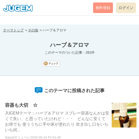
[pear_error: message="Success" code=0 mode=return level=notice
prefix="" info=""]
無料登録
ログイン
テーマトップ
その他
ハーブ＆アロマ
ハーブ＆アロマ
このテーマのついた記事：281件
このテーマに投稿された記事
容器も大切 ☆
JUGEMテーマ：ハーブ＆アロマ スプレー容器なんかは安
くて良い、と思っていたけれど・・・ どんなに安くて
お得でも 使ううちに手や床が塗れたり 吹き出し口をいち
いち拭...
Salud(サリュー) | 2016.06.24 Fri 01:49