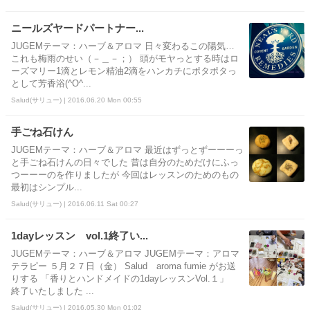
ニールズヤードパートナー...
JUGEMテーマ：ハーブ＆アロマ 日々変わるこの陽気…
これも梅雨のせい（－＿－；） 頭がモヤっとする時はロ
ーズマリー1滴とレモン精油2滴をハンカチにポタポタっ
として芳香浴(^O^...
Salud(サリュー) | 2016.06.20 Mon 00:55
手ごね石けん
JUGEMテーマ：ハーブ＆アロマ 最近はずっとずーーーっ
と手ごね石けんの日々でした 昔は自分のためだけにふっ
つーーーのを作りましたが 今回はレッスンのためのもの
最初はシンプル...
Salud(サリュー) | 2016.06.11 Sat 00:27
1dayレッスン vol.1終了い...
JUGEMテーマ：ハーブ＆アロマ JUGEMテーマ：アロマ
テラピー ５月２７日（金） Salud aroma fumie がお送
りする 「香りとハンドメイドの1dayレッスンVol.１」
終了いたしました ...
Salud(サリュー) | 2016.05.30 Mon 01:02