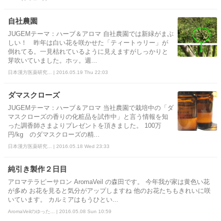
自社農園
JUGEMテーマ：ハーブ＆アロマ 自社農園では新緑がまぶ
しい！ 昨年は白い花を咲かせた「ティートゥリー」が
倒れてる。一見枯れているように見えますがしっかりと
芽吹いていました。ホッ。週...
日本漢方医薬研究... | 2016.05.19 Thu 22:03
ダマスクローズ
JUGEMテーマ：ハーブ＆アロマ 当社農園で栽培中の「ダ
マスクローズの香りの化粧品を試作中」と言う情報を知
った調香師さまよりプレゼントを頂きました。 100万
円/kg のダマスクローズの精...
日本漢方医薬研究... | 2016.05.18 Wed 23:33
純引き製作２日目
アロマテラピーサロン AromaVeil の森田です。 今年我が家は黄色い花
が多め お花を見ると気分がアップしますね 他のお花たちもきれいに咲
いています。 カルミアはもうひとい...
AromaVeilのゆった... | 2016.05.08 Sun 10:59