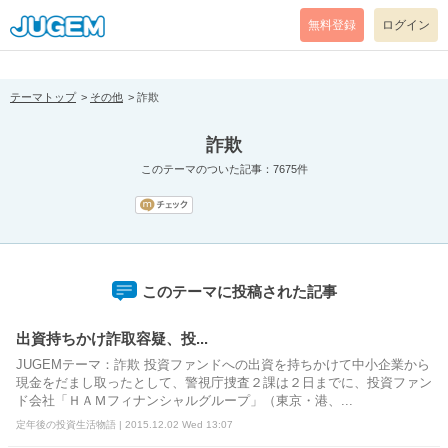
[pear_error: message="Success" code=0 mode=return level=notice
prefix="" info=""]
無料登録
ログイン
テーマトップ
その他
詐欺
詐欺
このテーマのついた記事：7675件
このテーマに投稿された記事
出資持ちかけ詐取容疑、投...
JUGEMテーマ：詐欺 投資ファンドへの出資を持ちかけて中小企業から
現金をだまし取ったとして、警視庁捜査２課は２日までに、投資ファン
ド会社「ＨＡＭフィナンシャルグループ」（東京・港、...
定年後の投資生活物語 | 2015.12.02 Wed 13:07