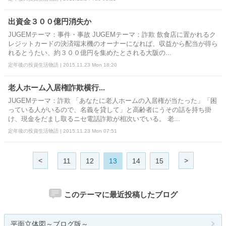
出資金３００億円消失か
JUGEMテーマ：事件・事故 JUGEMテーマ：詐欺 飲食店に置かれるク
レジットカードの決済端末機のオーナーになれば、収益から配当が得ら
れるとうたい、約３００億円を集めたとされる大阪の...
定年後の投資生活物語 | 2015.11.23 Mon 18:20
老人ホーム入居権詐欺横行...
JUGEMテーマ：詐欺 「あなたに老人ホームの入居権が当たった」「困
っている人がいるので、名義を貸して」と高齢者にうその話を持ち掛
け、現金をだまし取るニセ電話詐欺が相次いでいる。 老...
定年後の投資生活物語 | 2015.11.23 Mon 07:51
<
>
11
12
13
14
15
このテーマに最近投稿したブログ
平面立体図～ブログ版～