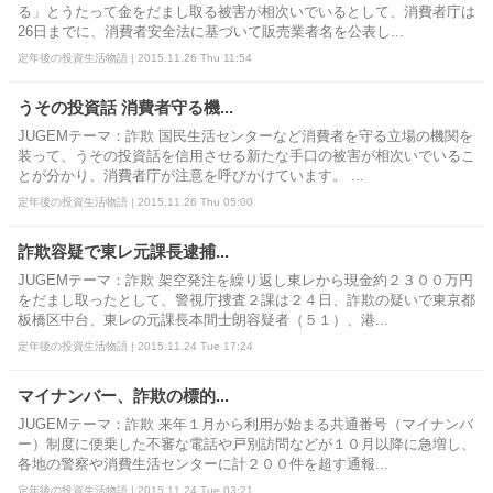
る」とうたって金をだまし取る被害が相次いでいるとして、消費者庁は
26日までに、消費者安全法に基づいて販売業者名を公表し...
定年後の投資生活物語 | 2015.11.26 Thu 11:54
うその投資話 消費者守る機...
JUGEMテーマ：詐欺 国民生活センターなど消費者を守る立場の機関を
装って、うその投資話を信用させる新たな手口の被害が相次いでいるこ
とが分かり、消費者庁が注意を呼びかけています。 ...
定年後の投資生活物語 | 2015.11.26 Thu 05:00
詐欺容疑で東レ元課長逮捕...
JUGEMテーマ：詐欺 架空発注を繰り返し東レから現金約２３００万円
をだまし取ったとして、警視庁捜査２課は２４日、詐欺の疑いで東京都
板橋区中台、東レの元課長本間士朗容疑者（５１）、港...
定年後の投資生活物語 | 2015.11.24 Tue 17:24
マイナンバー、詐欺の標的...
JUGEMテーマ：詐欺 来年１月から利用が始まる共通番号（マイナンバ
ー）制度に便乗した不審な電話や戸別訪問などが１０月以降に急増し、
各地の警察や消費生活センターに計２００件を超す通報...
定年後の投資生活物語 | 2015.11.24 Tue 03:21