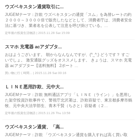
ウズベキスタン通貨取引に...
JUGEMテーマ：詐欺 ウズベキスタンの通貨「スム」を為替レートの約
２０００～３０００倍で販売したなどとして、消費者庁は、消費者安全
法に基づき、業者名を公表して注意を呼び掛けている。...
定年後の投資生活物語 | 2015.11.28 Sat 15:09
スマホ 充電器 acアダプタ...
おはようございます。 朝からなんなんですが、(^_^;) どうです？ すご
いでしょ。 激安通販グッズをオススメします。 きょうは、スマホ 充電
器 acアダプター【送料無料】 2ポート ...
買い物に行く時間... | 2015.11.28 Sat 00:16
ＬＩＮＥ悪用詐欺、元中大...
JUGEMテーマ：詐欺 無料通話アプリ「ＬＩＮＥ（ライン）」を悪用し
た架空投資詐欺事件で、警視庁北沢署は、詐欺容疑で、東京都多摩市鶴
牧、元中央大法学部生、青木千賢（ちさと）容疑者（２...
定年後の投資生活物語 | 2015.11.26 Thu 13:58
ウズベキスタン通貨、「高...
JUGEMテーマ：詐欺 「ウズベキスタン通貨を購入すれば高く買い取