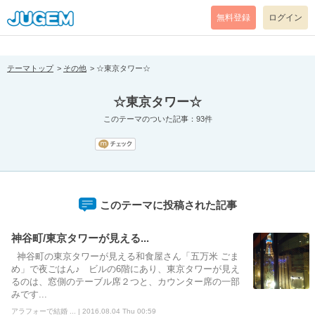
[pear_error: message="Success" code=0 mode=return level=notice
prefix="" info=""]
無料登録
ログイン
テーマトップ
その他
☆東京タワー☆
☆東京タワー☆
このテーマのついた記事：93件
このテーマに投稿された記事
神谷町/東京タワーが見える...
神谷町の東京タワーが見える和食屋さん「五万米 ごま
め」で夜ごはん♪ ビルの6階にあり、東京タワーが見え
るのは、窓側のテーブル席２つと、カウンター席の一部
みです...
アラフォーで結婚 ... | 2016.08.04 Thu 00:59