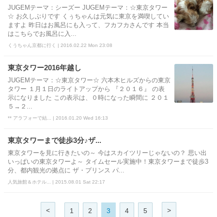
JUGEMテーマ：シーズー JUGEMテーマ：☆東京タワー
☆ お久しぶりです くぅちゃんは元気に東京を満喫してい
ますよ 昨日はお風呂にも入って、フカフカさんです 本当
はこちらでお風呂に入...
くうちゃん京都に行く | 2016.02.22 Mon 23:08
東京タワー2016年越し
JUGEMテーマ：☆東京タワー☆ 六本木ヒルズからの東京
タワー １月１日のライトアップから 『２０１６』 の表
示になりました この表示は、０時になった瞬間に ２０１
５→２...
** アラフォーで結... | 2016.01.20 Wed 16:13
東京タワーまで徒歩3分♪ザ...
東京タワーを見に行きたいの～ 今はスカイツリーじゃないの？ 思い出
いっぱいの東京タワーよ～ タイムセール実施中！東京タワーまで徒歩3
分、都内観光の拠点に ザ・プリンス パ...
人気旅館＆ホテル... | 2015.08.01 Sat 22:17
<
>
1
2
3
4
5