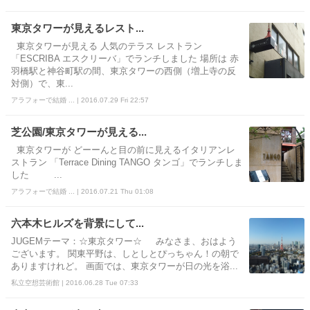
東京タワーが見えるレスト...
東京タワーが見える 人気のテラス レストラン
「ESCRIBA エスクリーバ」でランチしました 場所は 赤
羽橋駅と神谷町駅の間、東京タワーの西側（増上寺の反
対側）で、東...
アラフォーで結婚 ... | 2016.07.29 Fri 22:57
芝公園/東京タワーが見える...
東京タワーが どーーんと目の前に見えるイタリアンレ
ストラン 「Terrace Dining TANGO タンゴ」でランチしま
した ...
アラフォーで結婚 ... | 2016.07.21 Thu 01:08
六本木ヒルズを背景にして...
JUGEMテーマ：☆東京タワー☆ みなさま、おはよう
ございます。 関東平野は、しとしとぴっちゃん！の朝で
ありますけれど。 画面では、東京タワーが日の光を浴...
私立空想芸術館 | 2016.06.28 Tue 07:33