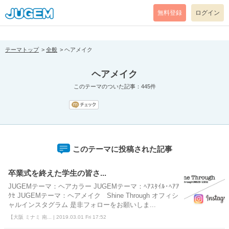
[pear_error: message="Success" code=0 mode=return level=notice
prefix="" info=""]
無料登録
ログイン
テーマトップ
全般
ヘアメイク
ヘアメイク
このテーマのついた記事：445件
このテーマに投稿された記事
卒業式を終えた学生の皆さ...
JUGEMテーマ：ヘアカラー JUGEMテーマ：ﾍｱｽﾀｲﾙ･ﾍｱｱ
ｸｾ JUGEMテーマ：ヘアメイク Shine Through オフィシ
ャルインスタグラム 是非フォローをお願いしま...
【大阪 ミナミ 南... | 2019.03.01 Fri 17:52