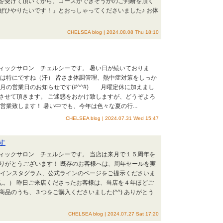
を受けて頂いてから、コースができそうかのご判断を頂く
ぜひやりたいです！」とおっしゃってくださいました♪ お体
CHELSEA blog | 2024.08.08 Thu 18:10
ックサロン チェルシーです。 暑い日が続いておりま
年は特にですね（汗） 皆さま体調管理、熱中症対策をしっか
月の営業日のお知らせです(#^^#) 月曜定休に加えまし
させて頂きます。 ご迷惑をおかけ致しますが、どうぞよろ
営業致します！ 暑い中でも、今年は色々な夏の行...
CHELSEA blog | 2024.07.31 Wed 15:47
す
ックサロン チェルシーです。 当店は来月で１５周年を
にありがとうございます！ 既存のお客様へは、周年セールを実
のインスタグラム、公式ラインのページをご提示くださいま
ん。） 昨日ご来店くださったお客様は、当店を４年ほどご
ル商品のうち、３つをご購入くださいました(^^) ありがとう
CHELSEA blog | 2024.07.27 Sat 17:20