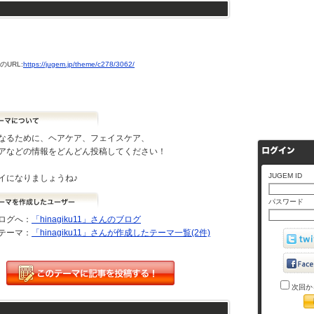
URL:
https://jugem.jp/theme/c278/3062/
なるために、ヘアケア、フェイスケア、
アなどの情報をどんどん投稿してください！
JUGEM ID
イになりましょうね♪
パスワード
ログへ：
「hinagiku11」さんのブログ
テーマ：
「hinagiku11」さんが作成したテーマ一覧(2件)
次回か