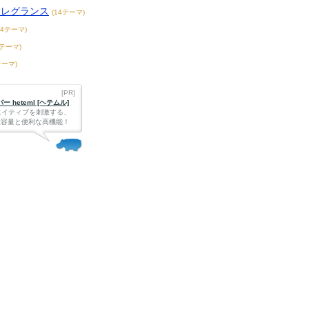
フレグランス
(14テーマ)
94テーマ)
3テーマ)
テーマ)
[PR]
 heteml [ヘテムル]
エイティブを刺激する、
Bの大容量と便利な高機能！