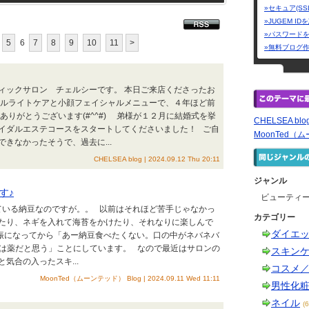
»セキュア(SS
»JUGEM I
»パスワード
5
6
7
8
9
10
11
>
»無料ブログ
ックサロン チェルシーです。 本日ご来店くださったお
セルライトケアと小顔フェイシャルメニューで、４年ほど前
ありがとうございます(#^^#) 弟様が１２月に結婚式を挙
CHELSEA blo
イダルエステコースをスタートしてくださいました！ ご自
MoonTed（ム
きなかったそうで、過去に...
CHELSEA blog | 2024.09.12 Thu 20:11
ジャンル
す♪
ビューティ
ている納豆なのですが。。 以前はそれほど苦手じゃなかっ
カテゴリー
たり、ネギを入れて海苔をかけたり、それなりに楽しんで
ダイエ
不振になってから「あー納豆食べたくない。口の中がネバネバ
豆は薬だと思う」ことにしています。 なので最近はサロンの
スキン
気合の入ったスキ...
コスメ
MoonTed（ムーンテッド） Blog | 2024.09.11 Wed 11:11
男性化
ネイル
(