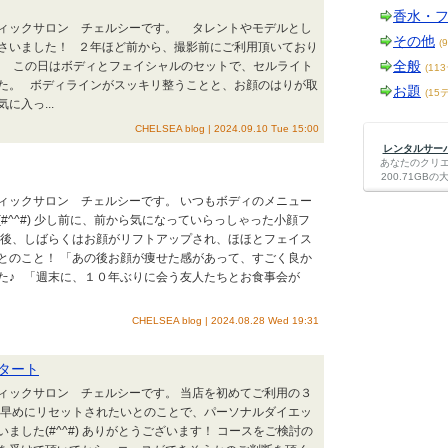
香水・
ィックサロン チェルシーです。 タレントやモデルとし
その他
(
さいました！ ２年ほど前から、撮影前にご利用頂いており
全般
^#) この日はボディとフェイシャルのセットで、セルライト
(11
た。 ボディラインがスッキリ整うことと、お顔のはりが取
お題
(15
入っ...
CHELSEA blog | 2024.09.10 Tue 15:00
レンタルサーバー
あなたのクリ
200.71G
ックサロン チェルシーです。 いつもボディのメニュー
#^^#) 少し前に、前から気になっていらっしゃった小顔フ
の後、しばらくはお顔がリフトアップされ、ほほとフェイス
とのこと！ 「あの後お顔が痩せた感があって、すごく良か
た♪ 「週末に、１０年ぶりに会う友人たちとお食事会が
CHELSEA blog | 2024.08.28 Wed 19:31
タート
ックサロン チェルシーです。 当店を初めてご利用の３
を早めにリセットされたいとのことで、パーソナルダイエッ
した(#^^#) ありがとうございます！ コースをご検討の