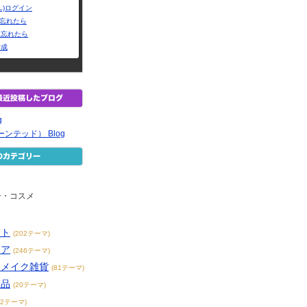
L)ログイン
Dを忘れたら
を忘れたら
作成
g
ーンテッド） Blog
ー・コスメ
ット
(202テーマ)
ケア
(246テーマ)
／メイク雑貨
(81テーマ)
粧品
(20テーマ)
62テーマ)