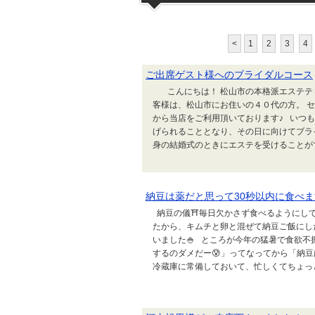
<
1
2
3
4
ご出席ゲスト様へのブライダルコース
こんにちは！ 松山市の本格派エステティ
客様は、松山市にお住いの４０代の方。 
から当店をご利用頂いております♪ いつも
げられることとなり、その日に向けてブラ
身の結婚式のときにエステを受けることがで
納豆は薬だと思って30秒以内に食べま
納豆の儀⛩️毎日欠かさず食べるようにし
たから、キムチと卵と混ぜて納豆ご飯にし
いました🍚 ところが今年の猛暑で食欲
するのダメだー😰」ってなってから「納
冷蔵庫に常備しておいて、忙しくてちょっと