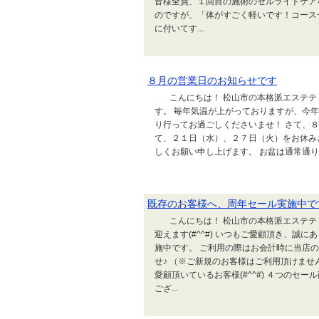
皆様全員、１回目の施術のセルライトケア
のですが、「体がすごく軽いです！コース
に付いてす...
８月の営業日のお知らせです
こんにちは！ 松山市の本格派エステティ
す。 毎年気温が上がっておりますが、今
り行ってお過ごしくださいませ！ さて、８
て、２１日（水）、２７日（火）をお休み
しくお願い申し上げます。 お盆は通常通り
既存のお客様へ、周年セール実施中で
こんにちは！ 松山市の本格派エステティ
迎えます(#^^#) いつもご愛顧頂き、誠
施中です。 ご利用の際はお会計時に当店
せ♪ （※ご新規のお客様はご利用頂けませ
愛顧頂いているお客様(#^^#) ４つのセー
ござ...