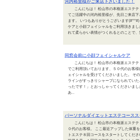
河内裕里様がご来店下さいました！
こんにちは！ 松山市の本格派エステテ
てご活躍中の河内裕里様が、先日ご来店下
ます。 いつもありがとうございます(#^
ケアと小顔フェイシャルをご利用頂きまし
れて柔らかい表情がつくれるとのことで、気に
同窓会前に小顔フェイシャルケア
こんにちは！ 松山市の本格派エステティ
でご利用頂いております、５０代のお客様(
ェイシャルを受けてくださいました。 そ
ラインがすっきりシャープになられていた
ったです！」とおっしゃってくださいまし
あ...
パーソナルダイエットエステコースス
こんにちは！ 松山市の本格派エステティ
０代のお客様。 ここ最近アップした体重
トエステ８回コースをスタートしてくださいま