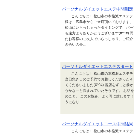
パーソナルダイエットエステ中間測定
こんにちは！ 松山市の本格派エステティ
様は、広島市からご来店頂いております、
松山にいらっしゃったタイミングで、パー
も遠方よりありがとうございます(#^^#
たお客様のご友人でいらっしゃり、ご紹介
き合いの外...
パーソナルダイエットエステスタート
こんにちは！ 松山市の本格派エステティ
当日急きょのご予約でお越しくださった４
てくださいました(#^^#) 当店をずっ
うかな～と悩まれていたそうです。 お話
のこと。 このお悩み、よく耳に致します
うになり...
パーソナルダイエットコース中間結果
こんにちは！ 松山市の本格派エステティ