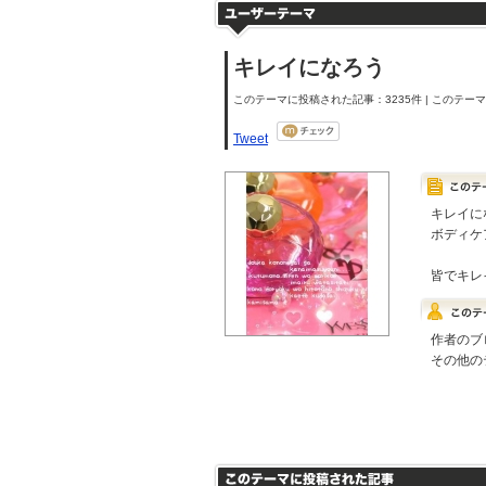
キレイになろう
このテーマに投稿された記事：3235件 | このテーマの
Tweet
キレイに
ボディケ
皆でキレ
作者のブ
その他の