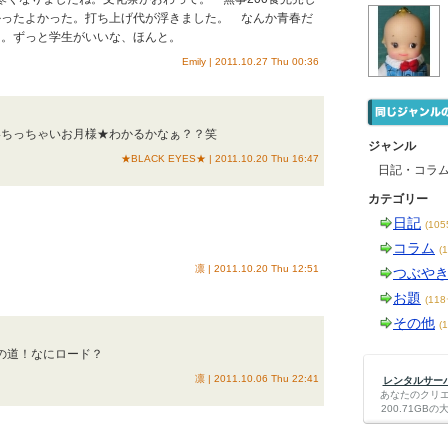
かったよかった。打ち上げ代が浮きました。 なんか青春だ
た。ずっと学生がいいな、ほんと。
Emily | 2011.10.27 Thu 00:36
いちっちゃいお月様★わかるかなぁ？？笑
ジャンル
★BLACK EYES★ | 2011.10.20 Thu 16:47
日記・コラ
カテゴリー
日記
(10
コラム
(
凛 | 2011.10.20 Thu 12:51
つぶや
お題
(11
その他
(
広の道！なにロード？
凛 | 2011.10.06 Thu 22:41
レンタルサーバー
あなたのクリ
200.71G