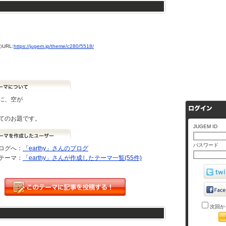
URL:
https://jugem.jp/theme/c280/5518/
に、空が
てのお題です。
JUGEM ID
パスワード
ログへ：
「earthy」さんのブログ
テーマ：
「earthy」さんが作成したテーマ一覧(55件)
次回か