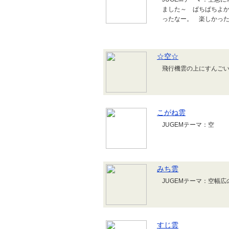
ました～ ぱちぱちよ
ったなー。 楽しかっ
☆空☆
飛行機雲の上にすんご
こがね雲
JUGEMテーマ：空
みち雲
JUGEMテーマ：空幅
すじ雲