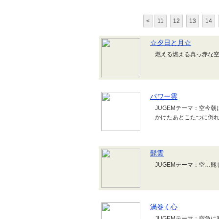
<
11
12
13
14
☆夕日と月☆
燃える燃える真っ赤な
パワー雲
JUGEMテーマ：空今
かけたあとこたつに倒
髭雲
JUGEMテーマ：空…
渦巻く心
JUGEMテーマ：空急