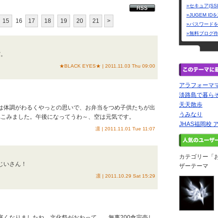
»セキュア(SS
»JUGEM I
15
16
17
18
19
20
21
>
»パスワード
»無料ブログ
空。
★BLACK EYES★ | 2011.11.03 Thu 09:00
アラフォーマ
淡路島で暮ら
天天散歩
朝は体調がわるくやっとの思いで、お弁当をつめ子供たちが出
うみなり
れこみました。午後になってうわ～、空は元気です。
JHAS福岡校
凛 | 2011.11.01 Tue 11:07
カテゴリー「
髭じいさん！
ザーテーマ
凛 | 2011.10.29 Sat 15:29
に寒くなりましたね。文化祭がおわって。 無事200食完売し