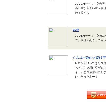
JUGEMテーマ：空巻
高い空から低い空へ雲は
の高校から
巻雲
JUGEMテーマ：空秋
て。秋は天高くって言
☆台風一過の夕焼け空
岐阜から帰ってきた９
あってか夕焼け空がめ
イ！』とつぶやいてしま
レイだったよー！