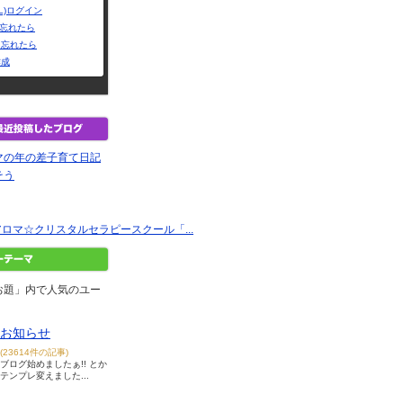
L)ログイン
Dを忘れたら
を忘れたら
作成
マの年の差子育て日記
そう
 アロマ☆クリスタルセラピースクール「...
お題」内で人気のユー
お知らせ
(23614件の記事)
ブログ始めましたぁ!! とか
テンプレ変えました...