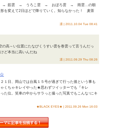
雲 → 筋雲 → うろこ雲 → おぼろ雲 → 雨雲…の順
形を変えて2日ほどで降りていく。知らなかった！ 麦茶
凛 | 2011.10.04 Tue 08:41
に空の高～い位置にたなびくうすい雲を巻雲って言うんだっ
うけど本当に高いんだね
凛 | 2011.09.29 Thu 08:26
☆
月２１日、岡山では台風１５号が過ぎて行った後という事も
ちゃくちゃキレイやった★思わずツイッターでも『キレ
った位。笑車の中からサラっと撮った写真でもこんな↑にキ
★BLACK EYES★ | 2011.09.26 Mon 16:03