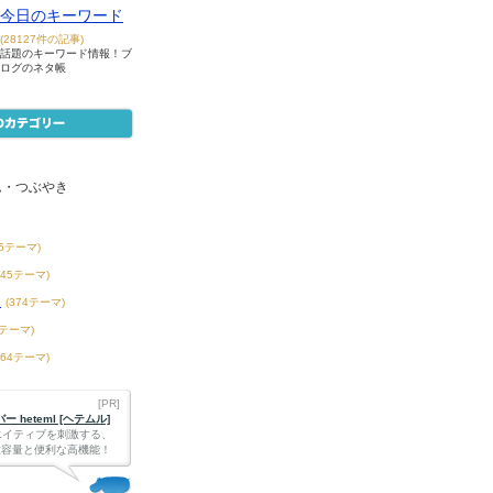
今日のキーワード
(28127件の記事)
話題のキーワード情報！ブ
ログのネタ帳
ム・つぶやき
55テーマ)
145テーマ)
き
(374テーマ)
8テーマ)
164テーマ)
[PR]
 heteml [ヘテムル]
エイティブを刺激する、
Bの大容量と便利な高機能！