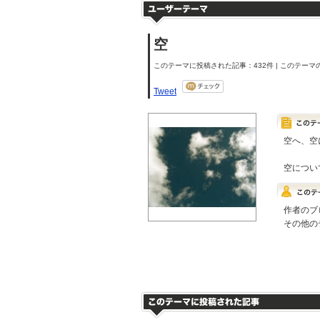
空
このテーマに投稿された記事：432件 | このテーマの
Tweet
空へ、空
空につい
作者のブ
その他の