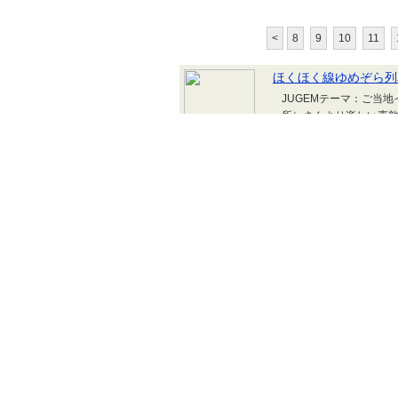
<
8
9
10
11
ほくほく線ゆめぞら列
JUGEMテーマ：ご当
所）さんより楽しい素
Ｍ8：30 六日町駅集
お弁当、おやつ、飲
み＆お問い合わせ先 Ｅメール 
5857（富所）チラシ
おばあちゃんも・・・も
植物の香り
今年もあります。小さ
JUGEMテーマ：ご当
まります。『ちいさな
ーションセンター前の
押しティートリー・サ
びに行きたいと思って
ートリー・サロン5月
ンからのご提案＆サービス