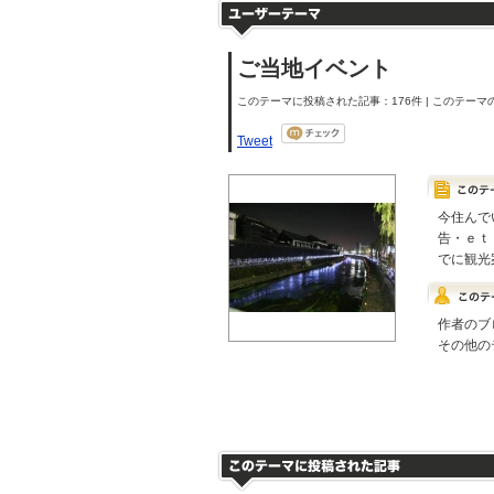
ご当地イベント
このテーマに投稿された記事：176件 | このテーマの
Tweet
今住んで
告・ｅｔ
でに観光
作者のブ
その他の