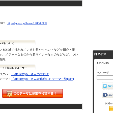
URL:
https://jugem.jp/theme/c280/6029/
いる地域で行われているお祭やイベントなどを紹介・報
ｃ。メジャーなものから超マイナーなものなどなど。つい
案内。
JUGEM ID
パスワード
ログへ：
「ateliersyo」さんのブログ
テーマ：
「ateliersyo」さんが作成したテーマ一覧(4件)
次回か