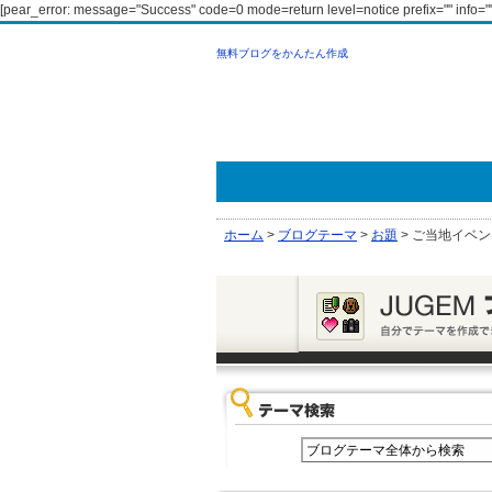
[pear_error: message="Success" code=0 mode=return level=notice prefix="" info=""
無料ブログをかんたん作成
ホーム
>
ブログテーマ
>
お題
>
ご当地イベン