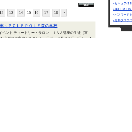
»セキュア(SS
»JUGEM I
12
13
14
15
16
17
18
>
»パスワード
»無料ブログ
車～ＰＯＬＥＰＯＬＥ森の学校
地イベント ティートリー・サロン ＪＡＡ講座の生徒（富
敵な企画のご案内がきました。日時：６月２７日（日） Ａ
合 9：00出発料金：大人１２００円 子供６００円持ち物：
み物、敷物、ゴミ袋 お昼は食堂も利用可参加申し込
気分は大事！
greenpot26@gmail.com 携帯 090-4876-
菊池夢美術館
はティートリー・サロンにあります。親子で、おじいちゃん、
ブログ：アウ
ちろん大人ひとりでもＯＫ。『ゆめ...
二代目 にゃ
と手のぬくもり ティートリー・サロン便り | 2010.06.03 Thu 09:26
中川岳志のブ
なお店マーケット
地イベントもう明日５月３日に迫ってしまいましたが今年も始
カテゴリー「
お店マーケット』場所は例年どおり湯之谷道の駅インフォメ
ザーテーマ
広場です。今年も多彩なお店とかわいい手づくり商品が目白
ロンは今年はお休みさせていただきますがちょこっとでも遊
います。 ぽちっと応援ありがとうございます。 【ティ
のテーマ】 『心と体の休日』 ◆ティートリー・サロ
○アロマヒーリング...