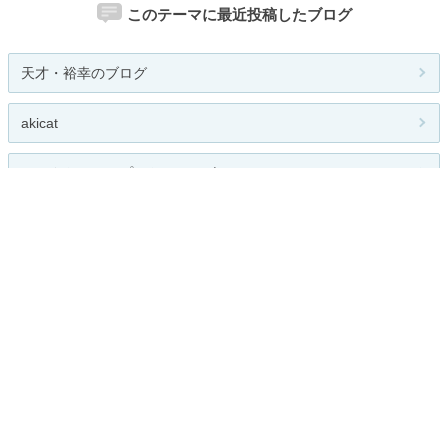
このテーマに最近投稿したブログ
天才・裕幸のブログ
akicat
セレクトショップレトワールボーテ...
娯らっくのサイト速報
かたがみスタイルのブログ
関連カテゴリー
総合
メンズファッション
レディースファッション
キッズファッション
アクセサリー・時計