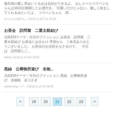
最先端の癒し系ぬいぐるみは会話ができるよ。 おしゃべりコウペンち
ゃんはVAIOが開発したお墨付き。 可愛いだけじゃない、優しく励まし
てくれるみたいだよ。 コウペンちゃん 関...
まりりんの波打ち... | 2019.11.26 Tue 02:34
お茶会 訪問着 二重太鼓結び
JUGEMテーマ：今日のファッション お茶会 訪問着 二
重太鼓結び お茶会にお出かけ 早朝から ご来店ありがと
うございました。 お茶会のお点前をなさるので、 今日
は 訪問着に二...
akicat | 2019.11.16 Sat 13:54
黒紬 公卿御所遊び 名物...
JUGEMテーマ：今日のファッション 黒紬 公卿御所遊
び 名物裂 花うさぎ
aihime blog ヘア... | 2019.11.15 Fri 18:45
<
>
19
20
21
22
23