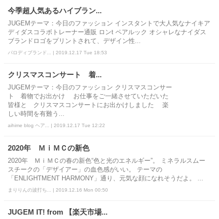
今季超人気あるハイブラン...
JUGEMテーマ：今日のファッション インスタントで大人気なナイキア
ディダスコラボトレーナー通販 ロンt ペアルック オシャレなナイダス
ブランドロゴをプリントされて、デザイン性...
パロディブランド... | 2019.12.17 Tue 18:53
クリスマスコンサート 着...
JUGEMテーマ：今日のファッション クリスマスコンサー
ト 着物でお出かけ お仕事をご一緒させていただいた
皆様と クリスマスコンサートにお出かけしました 楽
しい時間を有難う...
aihime blog ヘア... | 2019.12.17 Tue 12:22
2020年 ＭｉＭＣの新色
2020年 ＭｉＭＣの春の新色“色と光のエネルギー”。 ミネラルスムー
スチークの「デザイアー」の血色感がいい。 テーマの
「ENLIGHTMENT HARMONY」通り、元気な顔になれそうだよ。 ...
まりりんの波打ち... | 2019.12.16 Mon 00:50
JUGEM IT! from 【楽天市場...