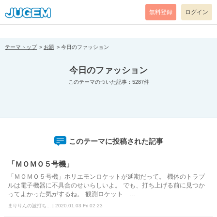
[pear_error: message="Success" code=0 mode=return level=notice
prefix="" info=""]
無料登録
ログイン
テーマトップ
お題
今日のファッション
今日のファッション
このテーマのついた記事：5287件
このテーマに投稿された記事
「ＭＯＭＯ５号機」
「ＭＯＭＯ５号機」ホリエモンロケットが延期だって。 機体のトラブ
ルは電子機器に不具合のせいらしいよ。 でも、打ち上げる前に見つか
ってよかった気がするね。 観測ロケット ...
まりりんの波打ち... | 2020.01.03 Fri 02:23