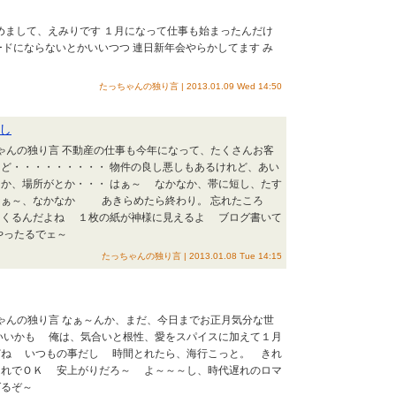
じめまして、えみりです １月になって仕事も始まったんだけ
ードにならないとかいいつつ 連日新年会やらかしてます み
たっちゃんの独り言 | 2013.01.09 Wed 14:50
し
ちゃんの独り言 不動産の仕事も今年になって、たくさんお客
ど・・・・・・・・・ 物件の良し悪しもあるけれど、あい
か、場所がとか・・・ はぁ～ なかなか、帯に短し、たす
なぁ～、なかなか あきらめたら終わり。 忘れたころ
てくるんだよね １枚の紙が神様に見えるよ ブログ書いて
やったるでェ～
たっちゃんの独り言 | 2013.01.08 Tue 14:15
ちゃんの独り言 なぁ～んか、まだ、今日までお正月気分な世
いいかも 俺は、気合いと根性、愛をスパイスに加えて１月
どね いつもの事だし 時間とれたら、海行こっと。 きれ
それでＯＫ 安上がりだろ～ よ～～～し、時代遅れのロマ
ばるぞ～