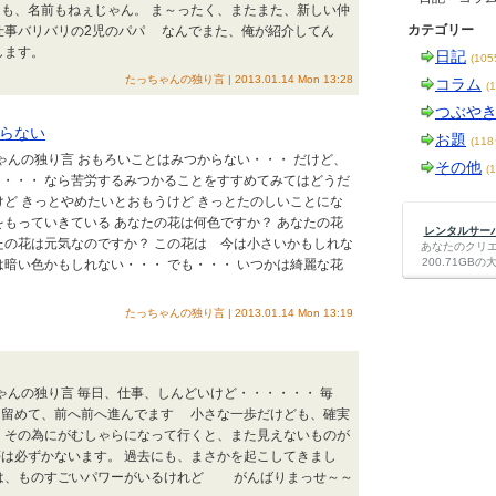
も、名前もねぇじゃん。 ま～ったく、またまた、新しい仲
カテゴリー
仕事バリバリの2児のパパ なんでまた、俺が紹介してん
します。
日記
(10
たっちゃんの独り言 | 2013.01.14 Mon 13:28
コラム
(
つぶや
らない
お題
(11
ちゃんの独り言 おもろいことはみつからない・・・ だけど、
その他
(
・・・ なら苦労するみつかることをすすめてみてはどうだ
けど きっとやめたいとおもうけど きっとたのしいことにな
をもっていきている あなたの花は何色ですか？ あなたの花
レンタルサーバー
たの花は元気なのですか？ この花は 今は小さいかもしれな
あなたのクリ
200.71G
は暗い色かもしれない・・・ でも・・・ いつかは綺麗な花
たっちゃんの独り言 | 2013.01.14 Mon 13:19
ちゃんの独り言 毎日、仕事、しんどいけど・・・・・・ 毎
き留めて、前へ前へ進んでます 小さな一歩だけども、確実
、その為にがむしゃらになって行くと、また見えないものが
は必ずかないます。 過去にも、まさかを起こしてきまし
のは、ものすごいパワーがいるけれど がんばりまっせ～～