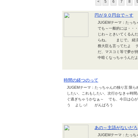
<
5
6
7
8
円が９０円台で～す
JUGEMテーマ：たっ
でも～一般的には・・・
じわ～ときいてくるん
らね。 まじで。 経
務大臣も言ってたよ 
だ、マスコミ等で夢が持
中暗くなっちゃうんだよね。
時間の経つのって
JUGEMテーマ：たっちゃんの独り言 限
したい、これもしたい、次行かなきゃ時間
ぐ過ぎちゃうかなぁ～ でも、今日は心が
う よしっ! がんばろう
あの～主語がないだろ
JUGEMテーマ：たっ