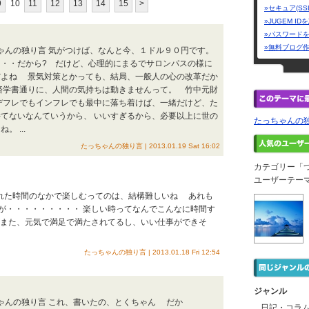
9
10
11
12
13
14
15
>
»セキュア(SS
»JUGEM I
»パスワード
»無料ブログ
ちゃんの独り言 気がつけば、なんと今、１ドル９０円です。
・・だから? だけど、心理的にまるでサロンパスの様に
だよね 景気対策とかっても、結局、一般人の心の改革だか
済学書通りに、人間の気持ちは動きませんって。 竹中元財
デフレでもインフレでも最中に落ち着けば、一緒だけど、た
てないなんていうから、 いいすぎるから、必要以上に世の
たっちゃんの
 ...
たっちゃんの独り言 | 2013.01.19 Sat 16:02
カテゴリー「
ユーザーテー
られた時間のなかで楽しむってのは、結構難しいね あれも
が・・・・・・・・・ 楽しい時ってなんでこんなに時間す
また、元気で満足で満たされてるし、いい仕事ができそ
たっちゃんの独り言 | 2013.01.18 Fri 12:54
ジャンル
ちゃんの独り言 これ、書いたの、とくちゃん だか
日記・コラ