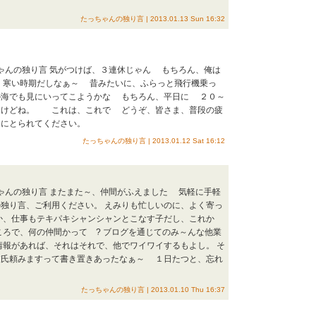
たっちゃんの独り言 | 2013.01.13 Sun 16:32
ちゃんの独り言 気がつけば、３連休じゃん もちろん、俺は
 寒い時期だしなぁ～ 昔みたいに、ふらっと飛行機乗っ
の海でも見にいってこようかな もちろん、平日に ２０～
るけどね。 これは、これで どうぞ、皆さま、普段の疲
会にとられてください。
たっちゃんの独り言 | 2013.01.12 Sat 16:12
ちゃんの独り言 またまた～、仲間がふえました 気軽に手軽
独り言、ご利用ください。 えみりも忙しいのに、よく寄っ
か、仕事もテキパキシャンシャンとこなす子だし、これか
ころで、何の仲間かって ? ブログを通じてのみ～んな他業
報があれば、それはそれで、他でワイワイするもよし。 そ
彼氏頼みますって書き置きあったなぁ～ １日たつと、忘れ
たっちゃんの独り言 | 2013.01.10 Thu 16:37