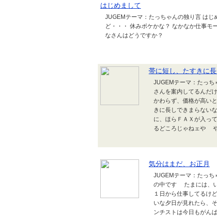
はじめまして
JUGEMテーマ：たっちゃんの独り言 は
ど・・・ 休みボケかな？ なかなか仕事モ
なさんはどうですか？
帯に短し、たすきに長
JUGEMテーマ：たっ
さんを案内してるんだけ
かわらず、価格が高いと
きに長しできまらない
に、ほらＦＡＸが入っ
るどころじゃねェや 
気分はまだ、お正月
JUGEMテーマ：たっ
の中です たまには、
１日から仕事してるけ
いな夕日が見れたら、
ンチストは今日もがん