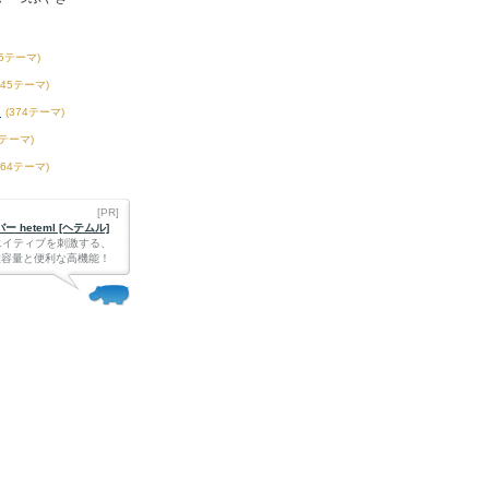
55テーマ)
145テーマ)
き
(374テーマ)
8テーマ)
164テーマ)
[PR]
 heteml [ヘテムル]
エイティブを刺激する、
Bの大容量と便利な高機能！