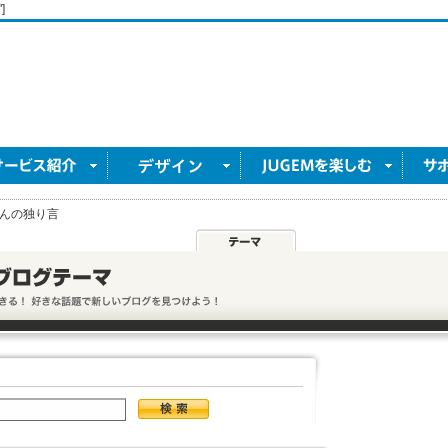
]
んの独り言