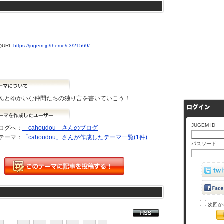
URL:
https://jugem.jp/theme/c3/21569/
んとゆかいな仲間たちの独り言を書いていこう！
JUGEM ID
ログへ：
「cahoudou」さんのブログ
テーマ：
「cahoudou」さんが作成したテーマ一覧(1件)
パスワード
次回か