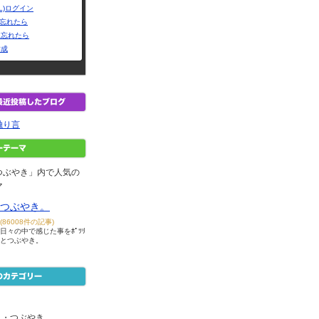
L)ログイン
Dを忘れたら
を忘れたら
作成
独り言
つぶやき」内で人気の
マ
つぶやき。
(86008件の記事)
日々の中で感じた事をﾎﾟﾂﾘ
とつぶやき。
ム・つぶやき