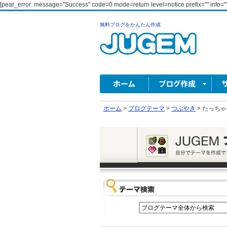
[pear_error: message="Success" code=0 mode=return level=notice prefix="" info=""
無料ブログをかんたん作成
ホーム
>
ブログテーマ
>
つぶやき
>
たっちゃ