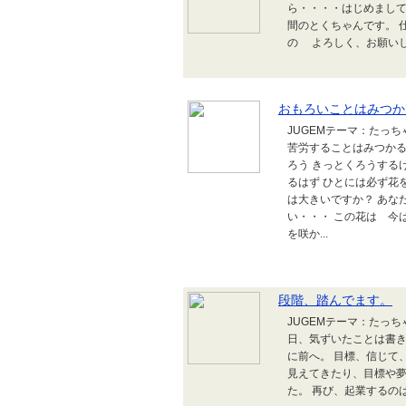
ら・・・・はじめまして
間のとくちゃんです。 
の よろしく、お願い
おもろいことはみつか
JUGEMテーマ：たっ
苦労することはみつかる
ろう きっとくろうする
るはず ひとには必ず花
は大きいですか？ あな
い・・・ この花は 今
を咲か...
段階、踏んでます。
JUGEMテーマ：たっ
日、気ずいたことは書
に前へ。 目標、信じて
見えてきたり、目標や夢
た。 再び、起業する