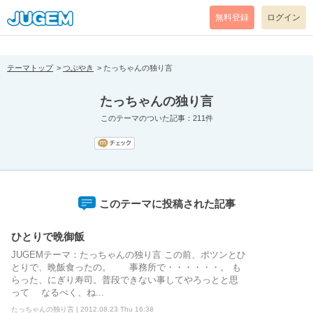
[pear_error: message="Success" code=0 mode=return level=notice
prefix="" info=""]
無料登録
ログイン
テーマトップ
つぶやき
たっちゃんの独り言
たっちゃんの独り言
このテーマのついた記事：211件
このテーマに投稿された記事
ひとりで晩御飯
JUGEMテーマ：たっちゃんの独り言 この前、ポツンとひ
とりで、晩飯食ったの。 事務所で・・・・・・。 も
らった、にぎり寿司。普段できない事してやろっとと思
って なるべく、ね...
たっちゃんの独り言 | 2012.08.23 Thu 16:38