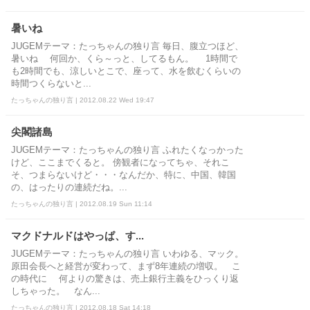
暑いね
JUGEMテーマ：たっちゃんの独り言 毎日、腹立つほど、
暑いね 何回か、くら～っと、してるもん。 1時間で
も2時間でも、涼しいとこで、座って、水を飲むくらいの
時間つくらないと...
たっちゃんの独り言 | 2012.08.22 Wed 19:47
尖閣諸島
JUGEMテーマ：たっちゃんの独り言 ふれたくなっかった
けど、ここまでくると。 傍観者になってちゃ、それこ
そ、つまらないけど・・・なんだか、特に、中国、韓国
の、はったりの連続だね。...
たっちゃんの独り言 | 2012.08.19 Sun 11:14
マクドナルドはやっぱ、す...
JUGEMテーマ：たっちゃんの独り言 いわゆる、マック。
原田会長へと経営が変わって、まず8年連続の増収。 こ
の時代に 何よりの驚きは、売上銀行主義をひっくり返
しちゃった。 なん...
たっちゃんの独り言 | 2012.08.18 Sat 14:18